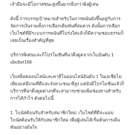
เจ้ามือจะมีโอกาสชนะสูงขึ้นมากยิ่งกว่าฝั่งผู้เล่น
ดังนี้ การบรรลุเป้าหมายสำหรับในการพนันยังขึ้นอยู่กับการ
จัดการเงินรวมทั้งการเลือกเดิมพันที่สมควร ดังนั้นการเลือก
เว็บไซต์ที่มีระบบการพนันที่โปร่งใสแล้วก็มีความชอบธรรมก็
เลยเป็นเรื่องสำคัญที่สุด
บริการพิเศษและก็โปรโมชั่นที่น่าดึงดูดจากเว็บอันดับ 1
sbobet168
เว็บสล็อตออนไลน์และคาสิโนออนไลน์อันดับ 1 ในเอเชียไม่
เพียงแค่มีเกมที่ดีและจังหวะชนะที่สูง แต่ยังมีโปรโมชั่นแล้วก็
บริการที่น่าดึงดูดต่างๆที่จะสามารถช่วยเพิ่มช่องทางสำหรับ
การได้กำไร ดังต่อไปนี้
1. โบนัสต้อนรับสำหรับสมาชิกใหม่: เว็บไซต์ที่ดีจะมอบ
โบนัสต้อนรับให้กับสมาชิกใหม่ เพื่อผู้เล่นได้เริ่มต้นการเดิม
พันอย่างมั่นใจ