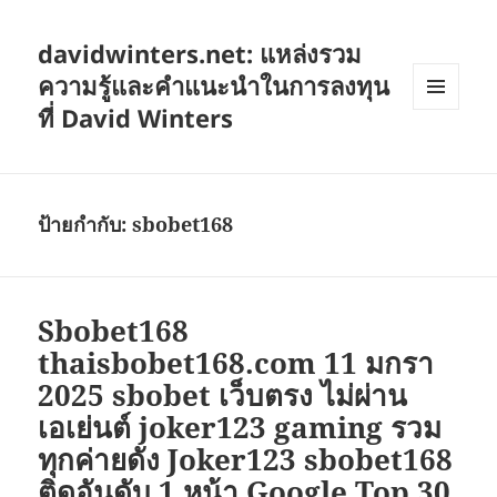
davidwinters.net: แหล่งรวม
ความรู้และคำแนะนำในการลงทุน
ที่ David Winters
เมนู
และวิด
เจ็ต
ป้ายกำกับ:
sbobet168
Sbobet168
thaisbobet168.com 11 มกรา
2025 sbobet เว็บตรง ไม่ผ่าน
เอเย่นต์ joker123 gaming รวม
ทุกค่ายดัง Joker123 sbobet168
ติดอันดับ 1 หน้า Google Top 30