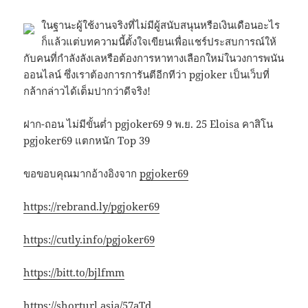
ในฐานะผู้ใช้งานจริงที่ไม่มีผู้สนับสนุนหรือเงินเดือนอะไร
ก็แล้วแต่บทความนี้ตั้งใจเขียนเพื่อแชร์ประสบการณ์ให้
กับคนที่กำลังลังเลหรือต้องการหาทางเลือกใหม่ในวงการพนัน
ออนไลน์ ซึ่งเราต้องการการันตีอีกทีว่า pgjoker เป็นเว็บที่
กล้ากล่าวได้เต็มปากว่าดีจริง!
ฝาก-ถอน ไม่มีขั้นต่ำ pgjoker69 9 พ.ย. 25 Eloisa คาสิโน
pgjoker69 แตกหนัก Top 39
ขอขอบคุณมากอ้างอิงจาก
pgjoker69
https://rebrand.ly/pgjoker69
https://cutly.info/pgjoker69
https://bitt.to/bjlfmm
https://shorturl.asia/57aTd