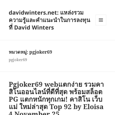
davidwinters.net: แหล่งรวม
ความรู้และคำแนะนำในการลงทุน
ที่ David Winters
เมนู
และวิด
เจ็ต
หมวดหมู่:
pgjoker69
pgjoker69
Pgjoker69 webแตกง่าย รวมคา
สิโนออนไลน์ที่ดีที่สุด พร้อมสล็อต
PG แตกหนักทุกเกม! คาสิโน เว็บ
แม่ ใหม่ล่าสุด Top 92 by Eloisa
4 November 25