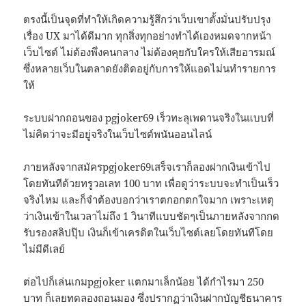
ตรงนี้เป็นจุดที่ทำให้เกิดความรู้สึกว่าเว็บเขาตั้งมั่นปรับปรุง
เรื่อง UX มาได้ดีมาก ทุกสิ่งทุกอย่างทำได้เองหมดจากหน้า
เว็บไซต์ ไม่ต้องพึ่งคนกลาง ไม่ต้องคุยกับใครให้เสียอารมณ์
ซึ่งหลายเว็บในตลาดยังติดอยู่กับการให้แอดไม่นทำรายการ
ให้
ระบบฝากถอนของ pgjoker69 เร็วทะลุเพดานจริงในแบบที่
ไม่คิดว่าจะมีอยู่จริงในเว็บไซต์พนันออนไลน์
ภายหลังจากสมัครpgjoker69เสร็จเราก็ลองฝากเงินเข้าไป
โดยทันทีด้วยทรูวอเลท 100 บาท เพื่อดูว่าระบบจะทำเป็นเร็ว
จริงไหม และก็จำต้องบอกว่าเราตกอกตกใจมาก เพราะเหตุ
ว่าเงินเข้าในเวลาไม่ถึง 1 วินาทีแบบชัดๆเป็นภายหลังจากกด
รับรองสลิปปุ๊บ เงินก็เข้าเครดิตในเว็บไซต์เลยโดยทันทีโดย
ไม่มีดีเลย์
ต่อไปก็เล่นเกมpgjoker แตกมาเล็กน้อย ได้กำไรมา 250
บาท ก็เลยทดลองถอนมอง ซึ่งปรากฏว่าเงินฝากบัญชีธนาคาร