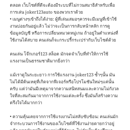
ตลอด เว็บไซต์ที่ดีจะต้องมีระบบที่ไม่กวนสมาธิสำหรับเพื่อ
การเล่น joker123auto ของพวกเราด้วย
• เมนูต่างๆเข้าถึงได้ง่าย: ผู้ที่เล่นเสมอๆควรจะมีเมนูที่เข้าใช้
งานบ่อยกันอยู่แล้ว ไม่ว่าจะเป็นการกลับหน้าหลัก การดู
ข้อมูลบัญชี หรือการเปลี่ยนหมวดหมู่เกม ถ้าอยู่ในตำแหน่งที่
ใช้งานได้สบาย คนเล่นก็จะกระปรี้กระเปร่ากับเว็บไซต์ด้วย
คนเล่น โจ๊กเกอร์123 สล็อต มักจดจำเว็บที่ทำให้การใช้
แรงงานเป็นธรรมชาติมากยิ่งกว่า
แม้เราดูในระยะยาว การใช้แรงงาน joker123 ซ้ำๆนั้น มัน
ไม่ได้มีต้นเหตุที่เกิดจากฟีเจอร์หรือโปรโมชันใหม่ๆแค่นั้น
ครับ แต่ว่ามันมีเหตุมาจากความสนิทสนมและความไม่กังวล
ใจที่สะสมกันมาจากการใช้งานแต่ละครั้ง ซึ่งมันก็สร้างความ
ตรึงใจได้มากกว่า
• ความคุ้นเคยจากการใช้แรงงานไม่สลับซับซ้อน: คนเล่นมัก
จำกระบวนการใช้งานของเว็บไซต์ที่ใช้งานง่ายดายกว่าอยู่