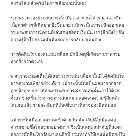
ความโลเลสำหรับในการเลือกเกมนั่นเอง
• ภาพรวมของประสบการณ์: เมื่อเวลาผ่านไป เราอาจจะลืม
เนื้อหาต่างๆที่เกิดมากยิ่งขึ้นมาย แม้กระนั้นเราจะนึกออกเลย
ว่า ประสบการณ์ตอนที่เล่นเกมสล็อตเว็บนั่น เรารู้สึกยังไง ซึ่ง
ความรู้สึกโดยรวมนั้นมีผลต่อการกลับมาเล่นด้วย
การตัดสินใจของคนเล่น สล็อต มักมีเหตุที่เกิดจากภาพรวม
มากยิ่งกว่าตัวเกม
พวกเราจะมองเห็นได้เลยว่า การเล่น สล็อต นั้นมิได้ตัดสินใจ
จากตัวเกมเพียงอย่างเดียว แม้กระนั้นมันเป็นผลมาจากจาก
ทุกๆสิ่งทุกๆอย่างที่ล้อมประสบการณ์การเล่นนั้นเอาไว้ด้วย
ตั้งแต่ช่วงเริ่ม ระหว่างการเล่นเกม ตลอดจนความรู้สึกหลัง
เล่นจบแล้ว รายละเอียดที่เกิดขึ้นบางทีอาจมองนิดหน่อย
แม้กระนั้นเมื่อสะสมรวมเข้าด้วยกัน มันกลับมีอิทธิพลต่อ
ความซาบซึ้งโดยรวมอย่างมาก ซึ่งเป็นเหตุผลสำคัญที่ส่งผล
ต่อการตัดสินใจกลับมาเล่นอีกที รวมทั้งทำให้เกมนั้นติดอยู่ใน