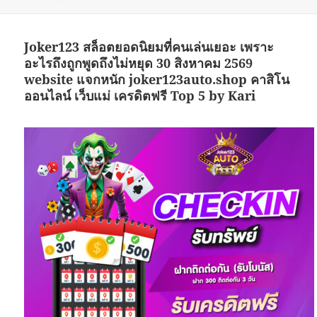
เมื่อ
หมู่
กำกับ
Joker123 สล็อตยอดนิยมที่คนเล่นเยอะ เพราะ
อะไรถึงถูกพูดถึงไม่หยุด 30 สิงหาคม 2569
website แจกหนัก joker123auto.shop คาสิโน
ออนไลน์ เว็บแม่ เครดิตฟรี Top 5 by Kari