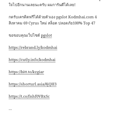
ใจไปอีกนานเลยนะครับ ผมการันตีได้เลย!
กดรับเครดิตฟรีได้ด้วยตัวเอง pgslot Kodmhai.com 4
สิงหาคม 69 Cyrus ใหม่ สล็อต ปลอดภัย100% Top 47
ขอขอบคุณเว็ปไซต์
pgslot
https://rebrand.ly/kodmhai
https://cutly.info/kodmhai
https://bitt.to/kzgiar
https://shorturl.asia/8jQH3
https://t.co/fnhf0VBxSc
…