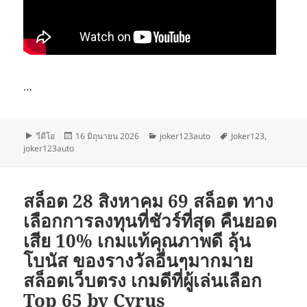
…
รูป
เขียน
หมวด
ป้าย
วีดีโอ
16 มิถุนายน 2026
joker123auto
Joker123
,
แบบ
เมื่อ
หมู่
กำกับ
joker123auto
เรื่อง
สล็อต 28 สิงหาคม 69 สล็อต ทาง
เลือกการลงทุนที่ชัวร์ที่สุด คืนยอด
เสีย 10% เกมแท้คุณภาพดี ลุ้น
โบนัส ของรางวัลอื่นๆมากมาย
สล็อตเว็บตรง เกมดีที่ผู้เล่นเลือก
Top 65 by Cyrus