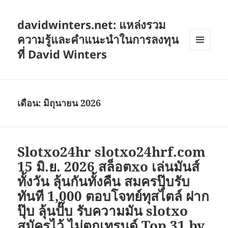
davidwinters.net: แหล่งรวม
ความรู้และคำแนะนำในการลงทุน
ที่ David Winters
เมนู
และวิด
เจ็ต
เดือน:
มิถุนายน 2026
Slotxo24hr slotxo24hrf.com
15 มิ.ย. 2026 สล็อตxo เล่นมันส์
ทั้งวัน ลุ้นกันทั้งคืน สมครปุ๊บรับ
ทันที 1,000 ตอบโจทย์ทุสไตล์ ฝาก
ปุ๊บ ลุ้นปั๊บ รับความมัน slotxo
สมัครไว้ ไม่ตกเทรนด์ Top 31 by