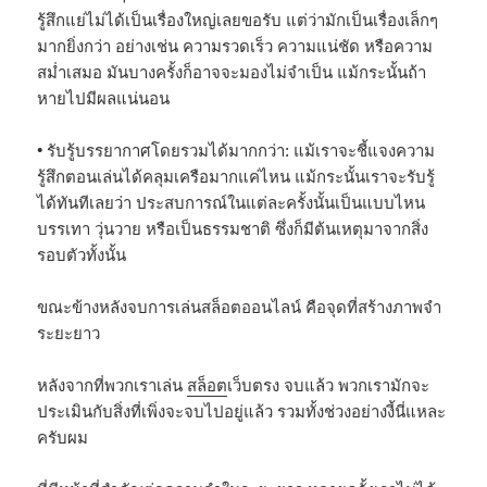
รู้สึกแย่ไม่ได้เป็นเรื่องใหญ่เลยขอรับ แต่ว่ามักเป็นเรื่องเล็กๆ
มากยิ่งกว่า อย่างเช่น ความรวดเร็ว ความแน่ชัด หรือความ
สม่ำเสมอ มันบางครั้งก็อาจจะมองไม่จำเป็น แม้กระนั้นถ้า
หายไปมีผลแน่นอน
• รับรู้บรรยากาศโดยรวมได้มากกว่า: แม้เราจะชี้แจงความ
รู้สึกตอนเล่นได้คลุมเครือมากแค่ไหน แม้กระนั้นเราจะรับรู้
ได้ทันทีเลยว่า ประสบการณ์ในแต่ละครั้งนั้นเป็นแบบไหน
บรรเทา วุ่นวาย หรือเป็นธรรมชาติ ซึ่งก็มีต้นเหตุมาจากสิ่ง
รอบตัวทั้งนั้น
ขณะข้างหลังจบการเล่นสล็อตออนไลน์ คือจุดที่สร้างภาพจำ
ระยะยาว
หลังจากที่พวกเราเล่น
สล็อต
เว็บตรง จบแล้ว พวกเรามักจะ
ประเมินกับสิ่งที่เพิ่งจะจบไปอยู่แล้ว รวมทั้งช่วงอย่างงี้นี่แหละ
ครับผม