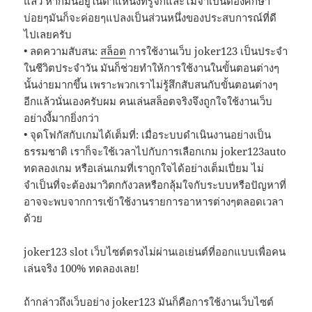
แล้ว หากมันอยู่ในตำแหน่งที่รู้จักและไม่จำเป็นต้องศึกษา
บ่อยๆมันก็จะค่อยๆแปลงเป็นส่วนหนึ่งของประสบการณ์ที่ดี
ไปเลยครับ
• ลดความสับสน:
สล็อต
การใช้งานเว็บ joker123 เป็นประจำ
ในชีวิตประจำวัน มันก็ช่วยทำให้การใช้งานในขั้นตอนต่างๆ
นั้นง่ายมากขึ้น เพราะพวกเราไม่รู้สึกสับสนกับขั้นตอนต่างๆ
อีกแล้วนั่นเองครับผม คนเล่นสล็อตจริงจึงถูกใจใช้งานเว็บ
อย่างงี้มากยิ่งกว่า
• จุดโฟกัสกับเกมได้เต็มที่: เมื่อระบบดำเนินงานอย่างเป็น
ธรรมชาติ เราก็จะใช้เวลาไปกับการเลือกเกม joker123auto
ทดลองเกม หรือเล่นเกมที่เราถูกใจได้อย่างเต็มเปี่ยม ไม่
จำเป็นที่จะต้องมาวิตกกังวลหรือกลุ้มใจกับระบบหรือปัญหาที่
อาจจะพบจากการเข้าใช้งานรายการอาหารต่างๆตลอดเวลา
ด้วย
joker123 slot เว็บไซต์ตรงไม่ผ่านเอเย่นต์ที่ออกแบบเพื่อคน
เล่นจริง 100% ทดลองเลย!
ถ้ากล่าวถึงเว็บอย่าง joker123 มันก็คือการใช้งานเว็บไซต์