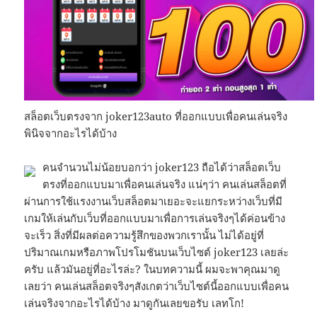
สล็อตเว็บตรงจาก joker123auto ที่ออกแบบเพื่อคนเล่นจริง
พินิจจากอะไรได้บ้าง
คนจำนวนไม่น้อยบอกว่า joker123 ถือได้ว่าสล็อตเว็บ
ตรงที่ออกแบบมาเพื่อคนเล่นจริง แน่ๆว่า คนเล่นสล็อตที่
ผ่านการใช้แรงงานเว็บสล็อตมาเยอะจะแยกระหว่างเว็บที่มี
เกมให้เล่นกับเว็บที่ออกแบบมาเพื่อการเล่นจริงๆได้ค่อนข้าง
จะเร็ว สิ่งที่มีผลต่อความรู้สึกของพวกเรานั้น ไม่ได้อยู่ที่
ปริมาณเกมหรือภาพโปรโมชันบนเว็บไซต์ joker123 เลยล่ะ
ครับ แล้วมันอยู่ที่อะไรล่ะ? ในบทความนี้ ผมจะพาคุณมาดู
เลยว่า คนเล่นสล็อตจริงๆสังเกตว่าเว็บไซต์นี้ออกแบบเพื่อคน
เล่นจริงจากอะไรได้บ้าง มาดูกันเลยขอรับ เลทโก!