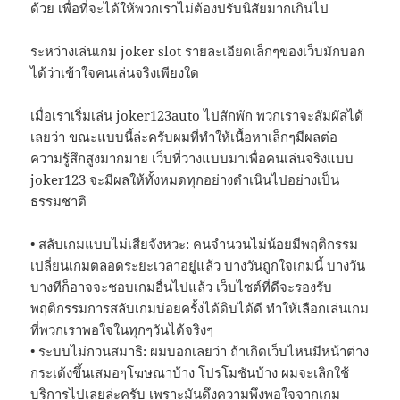
ด้วย เพื่อที่จะได้ให้พวกเราไม่ต้องปรับนิสัยมากเกินไป
ระหว่างเล่นเกม joker slot รายละเอียดเล็กๆของเว็บมักบอก
ได้ว่าเข้าใจคนเล่นจริงเพียงใด
เมื่อเราเริ่มเล่น joker123auto ไปสักพัก พวกเราจะสัมผัสได้
เลยว่า ขณะแบบนี้ล่ะครับผมที่ทำให้เนื้อหาเล็กๆมีผลต่อ
ความรู้สึกสูงมากมาย เว็บที่วางแบบมาเพื่อคนเล่นจริงแบบ
joker123 จะมีผลให้ทั้งหมดทุกอย่างดำเนินไปอย่างเป็น
ธรรมชาติ
• สลับเกมแบบไม่เสียจังหวะ: คนจำนวนไม่น้อยมีพฤติกรรม
เปลี่ยนเกมตลอดระยะเวลาอยู่แล้ว บางวันถูกใจเกมนี้ บางวัน
บางทีก็อาจจะชอบเกมอื่นไปแล้ว เว็บไซต์ที่ดีจะรองรับ
พฤติกรรมการสลับเกมบ่อยครั้งได้ดิบได้ดี ทำให้เลือกเล่นเกม
ที่พวกเราพอใจในทุกๆวันได้จริงๆ
• ระบบไม่กวนสมาธิ: ผมบอกเลยว่า ถ้าเกิดเว็บไหนมีหน้าต่าง
กระเด้งขึ้นเสมอๆโฆษณาบ้าง โปรโมชันบ้าง ผมจะเลิกใช้
บริการไปเลยล่ะครับ เพราะมันดึงความพึงพอใจจากเกม