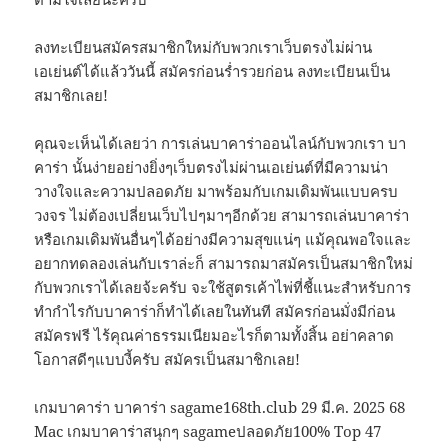
ลงทะเบียนสมัครสมาชิกใหม่กับพวกเราเว็บตรงไม่ผ่าน
เอเย่นต์ได้แล้ววันนี้ สมัครก่อนร่ำรวยก่อน ลงทะเบียนเป็น
สมาชิกเลย!
คุณจะเห็นได้เลยว่า การเล่นบาคาร่าออนไลน์กับพวกเรา บา
คาร่า นั้นง่ายอย่างยิ่งๆเว็บตรงไม่ผ่านเอเย่นต์ที่มีความน่า
วางใจและความปลอดภัย มาพร้อมกับเกมเดิมพันแบบครบ
วงจร ไม่ต้องเปลี่ยนเว็บไปๆมาๆอีกด้วย สามารถเล่นบาคาร่า
หรือเกมเดิมพันอื่นๆได้อย่างมีความสุขแน่ๆ แม้คุณพอใจและ
อยากทดลองเล่นกับเราล่ะก็ สามารถมาสมัครเป็นสมาชิกใหม่
กับพวกเราได้เลยจ้ะครับ จะใช้สูตรเค้าไพ่ที่ชี้แนะสำหรับการ
ทำกำไรกับบาคาร่าก็ทำได้เลยในทันที สมัครก่อนมั่งมีก่อน
สมัครฟรี ไร้คุณค่าธรรมเนียมอะไรก็ตามทั้งสิ้น อย่าคลาด
โอกาสดีๆแบบงี้ครับ สมัครเป็นสมาชิกเลย!
เกมบาคาร่า บาคาร่า sagame168th.club 29 มี.ค. 2025 68
Mac เกมบาคาร่าสนุกๆ sagameปลอดภัย100% Top 47