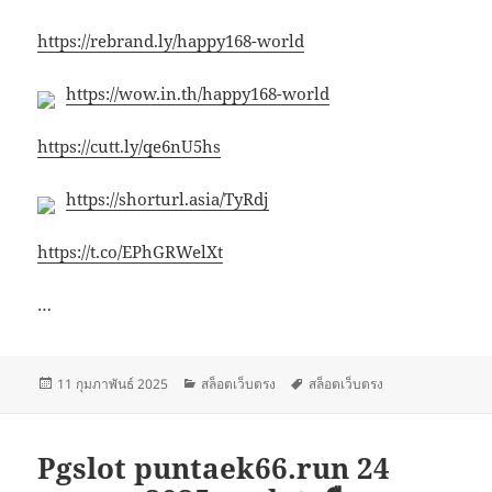
https://rebrand.ly/happy168-world
https://wow.in.th/happy168-world
https://cutt.ly/qe6nU5hs
https://shorturl.asia/TyRdj
https://t.co/EPhGRWelXt
…
เขียน
หมวด
ป้าย
11 กุมภาพันธ์ 2025
สล็อตเว็บตรง
สล็อตเว็บตรง
เมื่อ
หมู่
กำกับ
Pgslot puntaek66.run 24