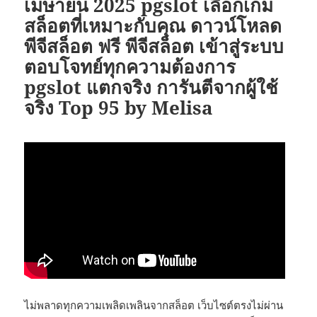
เมษายน 2025 pgslot เลือกเกม
สล็อตที่เหมาะกับคุณ ดาวน์โหลด
พีจีสล็อต ฟรี พีจีสล็อต เข้าสู่ระบบ
ตอบโจทย์ทุกความต้องการ
pgslot แตกจริง การันตีจากผู้ใช้
จริง Top 95 by Melisa
ไม่พลาดทุกความเพลิดเพลินจากสล็อต เว็บไซต์ตรงไม่ผ่าน