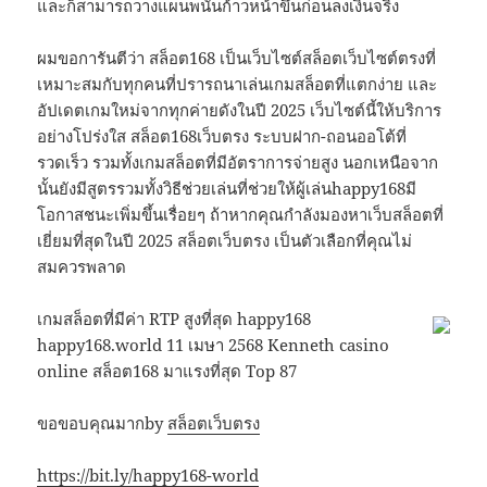
และก็สามารถวางแผนพนันก้าวหน้าขึ้นก่อนลงเงินจริง
ผมขอการันตีว่า สล็อต168 เป็นเว็บไซต์สล็อตเว็บไซต์ตรงที่
เหมาะสมกับทุกคนที่ปรารถนาเล่นเกมสล็อตที่แตกง่าย และ
อัปเดตเกมใหม่จากทุกค่ายดังในปี 2025 เว็บไซต์นี้ให้บริการ
อย่างโปร่งใส สล็อต168เว็บตรง ระบบฝาก-ถอนออโต้ที่
รวดเร็ว รวมทั้งเกมสล็อตที่มีอัตราการจ่ายสูง นอกเหนือจาก
นั้นยังมีสูตรรวมทั้งวิธีช่วยเล่นที่ช่วยให้ผู้เล่นhappy168มี
โอกาสชนะเพิ่มขึ้นเรื่อยๆ ถ้าหากคุณกำลังมองหาเว็บสล็อตที่
เยี่ยมที่สุดในปี 2025 สล็อตเว็บตรง เป็นตัวเลือกที่คุณไม่
สมควรพลาด
เกมสล็อตที่มีค่า RTP สูงที่สุด happy168
happy168.world 11 เมษา 2568 Kenneth casino
online สล็อต168 มาแรงที่สุด Top 87
ขอขอบคุณมากby
สล็อตเว็บตรง
https://bit.ly/happy168-world