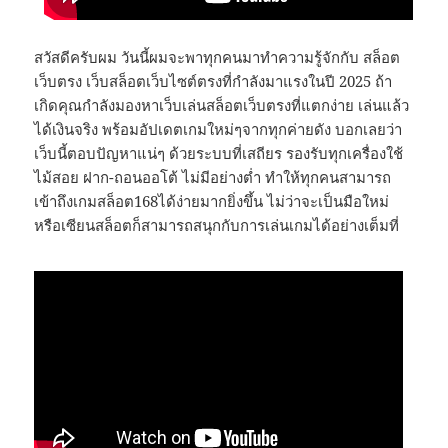
สวัสดีครับผม วันนี้ผมจะพาทุกคนมาทำความรู้จักกับ สล็อต
เว็บตรง เว็บสล็อตเว็บไซต์ตรงที่กำลังมาแรงในปี 2025 ถ้า
เกิดคุณกำลังมองหาเว็บเล่นสล็อตเว็บตรงที่แตกง่าย เล่นแล้ว
ได้เงินจริง พร้อมอัปเดตเกมใหม่ๆจากทุกค่ายดัง บอกเลยว่า
เว็บนี้ตอบปัญหาแน่ๆ ด้วยระบบที่เสถียร รองรับทุกเครื่องใช้
ไม้สอย ฝาก-ถอนออโต้ ไม่มีอย่างต่ำ ทำให้ทุกคนสามารถ
เข้าถึงเกมสล็อต168ได้ง่ายมากยิ่งขึ้น ไม่ว่าจะเป็นมือใหม่
หรือเซียนสล็อตก็สามารถสนุกกับการเล่นเกมได้อย่างเต็มที่