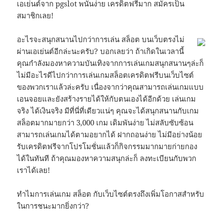
เอเย่นต์จาก pgslot พนันง่าย เครดิตฟรีมาก สมัครเป็น
สมาชิกเลย!
อะไรจะสนุกสนานไปกว่าการเล่น สล็อต บนเว็บตรงไม่
ผ่านเอเย่นต์อีกล่ะนะครับ? บอกเลยว่า ถ้าเกิดในเวลานี้
คุณกำลังมองหาความบันเทิงจากการเล่นเกมสนุกสนานๆล่ะก็
ไม่มีอะไรดีไปกว่าการเล่นเกมสล็อตเครดิตฟรีบนเว็บไซต์
ของพวกเราแล้วล่ะครับ เนื่องจากว่าคุณสามารถเล่นเกมแบบ
เอนจอยและยังสร้างรายได้ให้กับตนเองได้อีกด้วย เล่นเกม
จริง ได้เงินจริง มีที่นี่ที่เดียวแน่ๆ คุณจะได้สนุกสนานกับเกม
สล็อตมากมายกว่า 3,000 เกม เดิมพันง่าย ไม่สลับซับซ้อน
สามารถเล่นเกมได้ตามอยากได้ ฝากถอนง่าย ไม่มีอย่างน้อย
รับเครดิตฟรีจากโปรโมชั่นแล้วก็กิจกรรมมากมายก่ายกอง
ได้ในทันที ถ้าคุณมองหาความสนุกล่ะก็ ลงทะเบียนกับพวก
เราได้เลย!
ทำไมการเล่นเกม สล็อต กับเว็บไซต์ตรงถึงเพิ่มโอกาสสำหรับ
ในการชนะมากยิ่งกว่า?