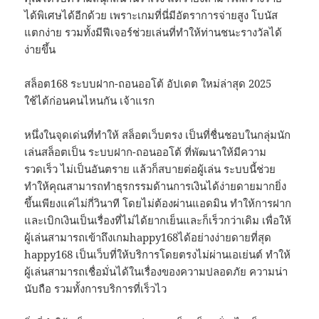
ได้พิเศษได้อีกด้วย เพราะเกมที่นี่มีอัตราการจ่ายสูง โบนัส
แตกง่าย รวมทั้งมีฟีเจอร์ช่วยเล่นที่ทำให้ท่านชนะรางวัลได้
ง่ายขึ้น
สล็อต168 ระบบฝาก-ถอนออโต้ อัปเดต ใหม่ล่าสุด 2025
ใช้ได้ก่อนคนไหนกัน เจ้าแรก
หนึ่งในจุดเด่นที่ทำให้ สล็อตเว็บตรง เป็นที่ชื่นชอบในกลุ่มนัก
เล่นสล็อตเป็น ระบบฝาก-ถอนออโต้ ที่พัฒนาให้มีความ
รวดเร็ว ไม่เป็นอันตราย แล้วก็สบายต่อผู้เล่น ระบบนี้ช่วย
ทำให้คุณสามารถทำธุรกรรมด้านการเงินได้ง่ายดายมากยิ่ง
ขึ้นเพียงแค่ไม่กี่วินาที โดยไม่ต้องผ่านแอดมิน ทำให้การฝาก
และเบิกเงินเป็นเรื่องที่ไม่ได้ยากเย็นและก็เร็วกว่าเดิม เพื่อให้
ผู้เล่นสามารถเข้าถึงเกมhappy168ได้อย่างง่ายดายที่สุด
happy168 เป็นเว็บที่ให้บริการโดยตรงไม่ผ่านเอเย่นต์ ทำให้
ผู้เล่นสามารถเชื่อมั่นได้ในเรื่องของความปลอดภัย ความน่า
นับถือ รวมทั้งการบริการที่เร็วไว