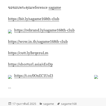
ขอขอบพระคุณreference
sagame
https://bit.ly/sagame168th-club
https://rebrand.ly/sagame168th-club
https://wow.in.th/sagame168th-club
https://cutt.ly/brqezuLm
https://shorturl.asia/sEoDp
https://t.co/0OxEC1Uol3
…
เขียน
หมวด
ป้าย
17 กุมภาพันธ์ 2025
sagame
sagame168