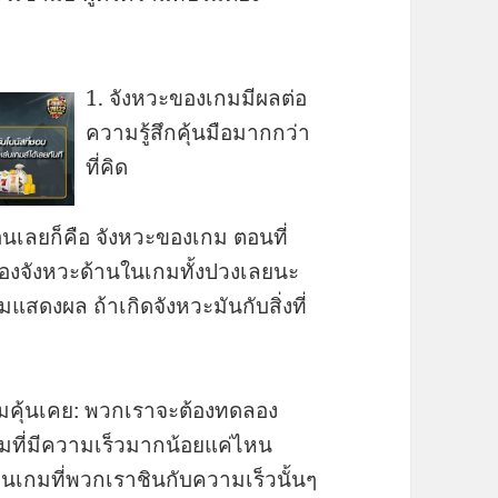
1. จังหวะของเกมมีผลต่อ
ความรู้สึกคุ้นมือมากกว่า
ที่คิด
่อนเลยก็คือ จังหวะของเกม ตอนที่
่องของจังหวะด้านในเกมทั้งปวงเลยนะ
มแสดงผล ถ้าเกิดจังหวะมันกับสิ่งที่
มคุ้นเคย: พวกเราจะต้องทดลอง
มที่มีความเร็วมากน้อยแค่ไหน
็นเกมที่พวกเราชินกับความเร็วนั้นๆ