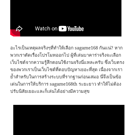
อะไรเป็นเหตุผลจริงๆที่ทำให้เลือก sagame168 กันแน่? หาก
พวกเราตัดเรื่องโปรโมทออกไป ผู้ที่เล่นบาคาร่าจริงจะเลือก
เว็บไซต์จากความรู้สึกตอนใช้งานจริงนี่แหละครับ ซึ่งเว็บตรง
ของพวกเราเป็นเว็บไซต์ที่ตอบปัญหาเยอะที่สุด เนื่องจากเรา
ย้ำสำหรับในการสร้างระบบที่รากฐานก่อนเสมอ นี่จึงเป็นข้อ
เด่นในการให้บริการ sagame168th ระยะยาว ทำให้ไม่ต้อง
ปรับนิสัยเยอะและก็เล่นได้อย่างมีความสุข