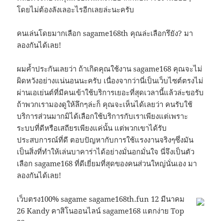
โดยไม่ต้องลังเลอะไรอีกเลยล่ะนะครับ
คนเล่นโดยมากเลือก sagame168th คุณล่ะเลือกรึยัง? มา
ลองกันได้เลย!
ผมค้ำประกันเลยว่า ถ้าเกิดคุณใช้งาน sagame168 คุณจะไม่
ผิดหวังอย่างแน่นอนนะครับ เนื่องจากว่านี่เป็นเว็บไซต์ตรงไม่
ผ่านเอเย่นต์ที่มีคนเข้าใช้บริการเยอะที่สุดเวลานี้แล้วล่ะขอรับ
ถ้าพวกเรามองดูให้ลึกๆล่ะก็ คุณจะเห็นได้เลยว่า คนรับใช้
บริการส่วนมากมิได้เลือกใช้บริการกับเราเพียงแต่เพราะ
ระบบที่ดีหรือเสถียรเพียงแค่นั้น แต่พวกเขาได้รับ
ประสบการณ์ที่ดี ตอบปัญหากับการใช้แรงงานจริงๆซึ่งมัน
เป็นสิ่งที่ทำให้เล่นบาคาร่าได้อย่างมั่นอกมั่นใจ นี่จึงเป็นตัว
เลือก sagame168 ที่ดีเยี่ยมที่สุดของคนส่วนใหญ่นั่นเอง มา
ลองกันได้เลย!
เว็บตรง100% sagame sagame168th.fun 12 มีนาคม
26 Kandy คาสิโนออนไลน์ sagame168 แตกง่าย Top