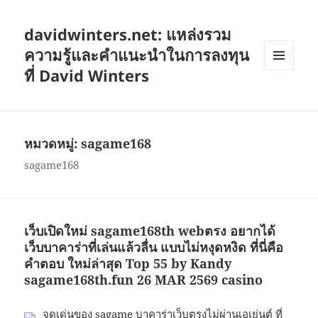
davidwinters.net: แหล่งรวม
ความรู้และคำแนะนำในการลงทุน
ที่ David Winters
เมนู
และวิด
เจ็ต
หมวดหมู่:
sagame168
sagame168
เว็บเปิดใหม่ sagame168th webตรง อยากได้
เว็บบาคาร่าที่เล่นแล้วลื่น แบบไม่หงุดหงิด ที่นี่คือ
คำตอบ ใหม่ล่าสุด Top 55 by Kandy
sagame168th.fun 26 MAR 2569 casino
จุดเด่นของ sagame บาคาร่าเว็บตรงไม่ผ่านเอเย่นต์ ที่