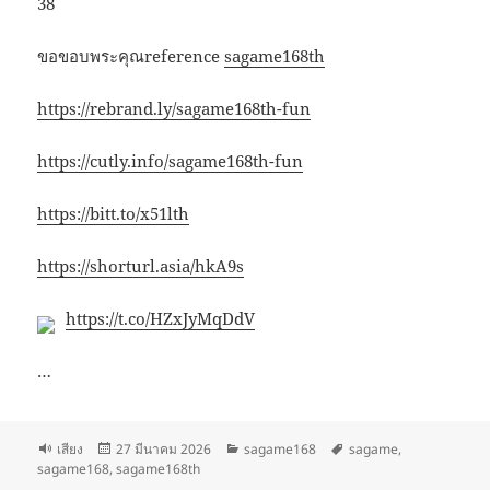
38
ขอขอบพระคุณreference
sagame168th
https://rebrand.ly/sagame168th-fun
https://cutly.info/sagame168th-fun
https://bitt.to/x51lth
https://shorturl.asia/hkA9s
https://t.co/HZxJyMqDdV
…
รูป
เขียน
หมวด
ป้าย
เสียง
27 มีนาคม 2026
sagame168
sagame
,
แบบ
เมื่อ
หมู่
กำกับ
sagame168
,
sagame168th
เรื่อง