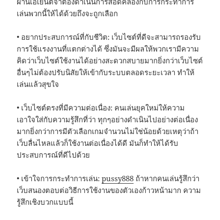
ผ่านเอเย่นต์จำต้องดำเนินการสอดคล้องกับการกระทำการ
เล่นพวกนี้ให้ได้ด้วยถึงจะถูกเลือก
• อยากประสบการณ์ที่กับชีวิต: เว็บไซต์ที่ดีจะสามารถรองรับ
การใช้แรงงานที่แตกต่างได้ ซึ่งมันจะมีผลให้พวกเรามีความ
คิดว่าเว็บไซต์ใช้งานได้อย่างสะดวกสบายมากยิ่งกว่าเว็บไซต์
อื่นๆไม่ต้องปรับนิสัยให้เข้ากับระบบตลอดระยะเวลา ทำให้
เล่นแล้วสุขใจ
• เว็บไซต์ตรงที่มีความต่อเนื่อง: คนเล่นยุคใหม่ให้ความ
เอาใจใส่กับความรู้สึกที่ว่า ทุกๆอย่างดำเนินไปอย่างต่อเนื่อง
มากยิ่งกว่าการมีตัวเลือกเกมจำนวนไม่ใช่น้อยด้วยเหตุว่าถ้า
เว็บลื่นไหลแล้วก็ใช้งานต่อเนื่องได้ดี มันก็ทำให้ได้รับ
ประสบการณ์ที่ดีไปด้วย
• เข้าใจการกระทำการเล่น:
pussy888
ถ้าหากคนเล่นรู้สึกว่า
เว็บสนองตอบต่อวิธีการใช้งานของตัวเองก้าวหน้ามาก ความ
รู้สึกเชิงบวกแบบนี้