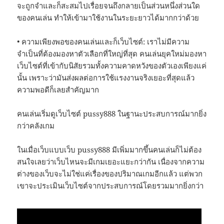
จะถูกจำและก็สะสมไปเรื่อยจนถึงกลายเป็นส่วนหนึ่งส่วนใด
ของคนเล่น ทำให้เข้ามาใช้งานในระยะยาวได้มากกว่าด้วย
• ความเพียงพอของคนเล่นและก็เว็บไซต์: เราไม่มีความ
จำเป็นที่ต้องมองหาตัวเลือกที่ใหญ่ที่สุด คนเล่นยุคใหม่มองหา
เว็บไซต์ที่เข้ากับนิสัยรวมทั้งความคาดหวังของตัวเองเพียงแค่
นั้น เพราะว่ามันส่งผลต่อการใช้แรงงานจริงเยอะที่สุดแล้ว
ความพอดีก็เลยสำคัญมาก
คนเล่นเริ่มดูเว็บไซต์ pussy888 ในฐานะประสบการณ์มากยิ่ง
กว่าคลังเกม
ในเมื่อเว็บแบบเว็บ pussy888 มีเพิ่มมากขึ้นคนเล่นก็ไม่ต้อง
สนใจเลยว่าเว็บไหนจะมีเกมเยอะแยะกว่ากัน เนื่องจากความ
ต่างของเว็บจะไม่ใช่แค่เรื่องของปริมาณเกมอีกแล้ว แต่พวก
เขาจะประเมินเว็บไซต์จากประสบการณ์โดยรวมมากยิ่งกว่า