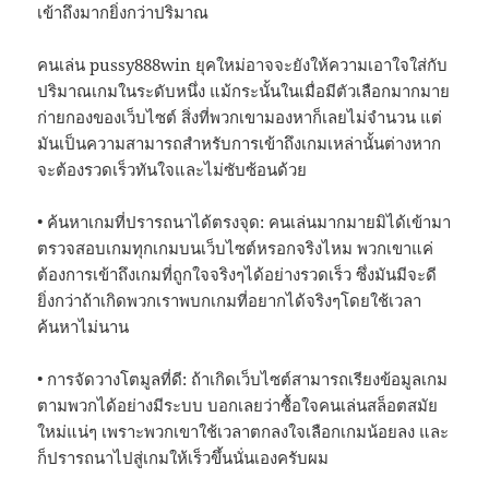
เข้าถึงมากยิ่งกว่าปริมาณ
คนเล่น pussy888win ยุคใหม่อาจจะยังให้ความเอาใจใส่กับ
ปริมาณเกมในระดับหนึ่ง แม้กระนั้นในเมื่อมีตัวเลือกมากมาย
ก่ายกองของเว็บไซต์ สิ่งที่พวกเขามองหาก็เลยไม่จำนวน แต่
มันเป็นความสามารถสำหรับการเข้าถึงเกมเหล่านั้นต่างหาก
จะต้องรวดเร็วทันใจและไม่ซับซ้อนด้วย
• ค้นหาเกมที่ปรารถนาได้ตรงจุด: คนเล่นมากมายมิได้เข้ามา
ตรวจสอบเกมทุกเกมบนเว็บไซต์หรอกจริงไหม พวกเขาแค่
ต้องการเข้าถึงเกมที่ถูกใจจริงๆได้อย่างรวดเร็ว ซึ่งมันมีจะดี
ยิ่งกว่าถ้าเกิดพวกเราพบกเกมที่อยากได้จริงๆโดยใช้เวลา
ค้นหาไม่นาน
• การจัดวางโตมูลที่ดี: ถ้าเกิดเว็บไซต์สามารถเรียงข้อมูลเกม
ตามพวกได้อย่างมีระบบ บอกเลยว่าซื้อใจคนเล่นสล็อตสมัย
ใหม่แน่ๆ เพราะพวกเขาใช้เวลาตกลงใจเลือกเกมน้อยลง และ
ก็ปรารถนาไปสู่เกมให้เร็วขึ้นนั่นเองครับผม