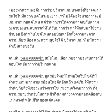
• มองหาความพอดีมากกว่า: ปริมาณเกมบางครั้งก็อาจจะน่า
สนใจในทีแรกๆ แต่ในระยะยาว เราไมได้พอใจหรอกว่าจะมี
เกมมากมายแค่ไหน แต่ว่าพวกเราให้ความสำคัญกับความ
ลงตัวของประสบการณ์ที่ได้รับมากกว่า ทำให้กลับมาใช้งาน
ซ้ำบ่อย ยิ่งถ้าเว็บไซต์ไหนตอบปัญหาอีกทั้งความสะดวก
ความเกี่ยวเนื่อง และความสุขใจได้ ปริมาณเกมก็ไม่มีความ
จำเป็นเลยขอรับ
คนเล่น
pussy888win
สมัยใหม่ เลือกเว็บจากประสบการณ์ที่
ตอบโจทย์มากกว่าปริมาณเกม
คนเล่น pussy888win ยุคสมัยใหม่มิได้พอใจเว็บไซต์ที่มี
จำนวนเกมมากมายเสมือนในอดีตอีกแล้ว แต่เริ่มให้ความ
สำคัญกับสิ่งที่เจอระหว่างการใช้แรงงานจริงๆมากกว่า ทั้ง
ความสบายสำหรับในการเข้าถึงเกมต่างๆความสอดคล้องกับ
แนวทางดำเนินชีวิตของแต่ละคน
รวมถึงประสบการณ์ที่ได้รับสำหรับในการใช้งานจริงๆใน