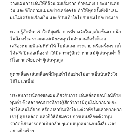
วางแผนการเล่นให้ถี่ถ้วน ผมเริ่มจาก กำหนดงบประมาณต่อ
วัน และก็ยึดตามแผนอย่างเคร่งครัด ทำให้ทุกครั้งที่เข้าเล่น
ผมไม่เครียดเรื่องเงิน และก็บันเทิงใจไปกับเกมได้อย่างมาก
ความรู้สึกที่น่าเร้าใจที่สุดคือ การที่รางวัลใหญ่เกิดขึ้นแบบนึก
ไม่ถึง ครั้งคราวผมแค่เพียงหมุนไม่จำนวนกี่ครั้งก็เจอ
เครื่องหมายพิเศษที่ทำให้ โบนัสแตกกระจาย หรือครั้งคราวก็
ได้ฟรีสปินต่อเนื่อง ทำให้มีความรู้สึกว่าหากแม้ผู้เล่นทุนต่ำ ก็
มีโอกาสเทียบเท่าผู้เล่นทุนสูง
สูตรสล็อต เล่นสล็อตที่มีทุนต่ำได้อย่างไม่ยากเย็นบันเทิงใจ
ได้ไม่น่าเบื่อ!
ประสบการณ์ตรงของผมเกี่ยวกับการ เล่นสล็อตออนไลน์ด้วย
ทุนต่ำ ซึ่งหลายคนบางทีอาจรู้สึกว่าการมีทุนไม่มากมายจะ
ทำให้เล่นได้ยาก หรือเปล่าบันเทิงใจ แต่ว่าที่จริงแล้วหากพวก
เรารู้ สูตรสล็อต แล้วก็วิธีที่สมควร การเล่นสล็อตด้วยทุน
จำกัดก็สามารถทำเป็นกล้วยๆแถมสนุกสนานจนถึงลืมเวลา
อย่างยิ่งจริงๆ