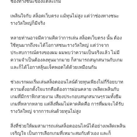
ช่องทางชนะของแต่ละเกม
เพลินใจกับ สล็อตเว็บตรง แม้ทุนไม่สูง แต่ว่าช่องทางชนะ
รางวัลใหญ่ก็มีจริง
หลายท่านอาจมีความคิดว่าการเล่น สล็อตเว็บตรง นั้น ต้อง
ใช้ทุนมากถึงจะได้โอกาสชนะรางวัลใหญ่ แต่ว่าจาก
ประสบการณ์ตรงของผม ผมพบว่าความเป็นจริงแล้ว ไม่มี
ความจำเป็นต้องลงทุนมากมาย ก็สามารถสนุกสนานกับเกม
และก็ได้โอกาสลุ้นแจ็คพอตได้ด้วยเหมือนกัน
ช่วงแรกผมเริ่มเล่นสล็อตออนไลน์ด้วยทุนเพียงไม่กี่ร้อยบาท
ความตั้งอกตั้งใจแรกคือต้องการผ่อนคลาย เพลิดเพลินกับ
เกมที่มีกราฟิกสวยงาม เสียงประกอบสนุกสนานๆรวมทั้งธีม
เกมที่หลากหลาย แต่สิ่งที่ผมไม่คาดคิดคือ การที่ผมจะได้รับ
รางวัลใหญ่ จากการเล่นด้วยทุนไม่สูง
สิ่งที่ช่วยให้ผมสามารถเล่นสล็อตออนไลน์ได้อย่างเพลิดเพลิน
เจริญใจ เป็นการเลือกเกมที่เหมาะสมกับตัวเอง และก็