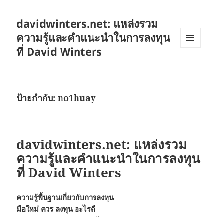
davidwinters.net: แหล่งรวม
ความรู้และคำแนะนำในการลงทุน
ที่ David Winters
เมนู
และวิด
เจ็ต
ป้ายกำกับ:
no1huay
davidwinters.net: แหล่งรวม
ความรู้และคำแนะนำในการลงทุน
ที่ David Winters
ความรู้พื้นฐานเกี่ยวกับการลงทุน
มือใหม่ ควร ลงทุน อะไรดี