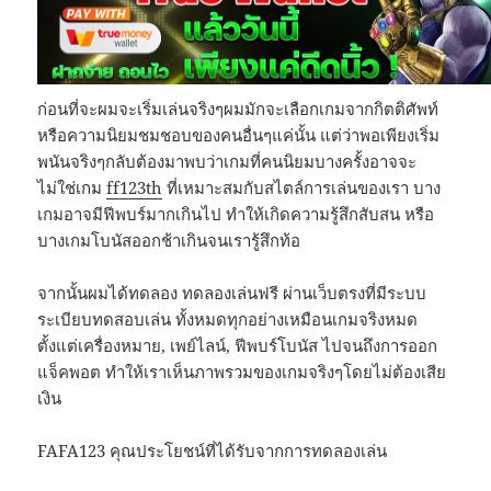
ก่อนที่จะผมจะเริ่มเล่นจริงๆผมมักจะเลือกเกมจากกิตติศัพท์
หรือความนิยมชมชอบของคนอื่นๆแค่นั้น แต่ว่าพอเพียงเริ่ม
พนันจริงๆกลับต้องมาพบว่าเกมที่คนนิยมบางครั้งอาจจะ
ไม่ใช่เกม
ff123th
ที่เหมาะสมกับสไตล์การเล่นของเรา บาง
เกมอาจมีฟีพบร์มากเกินไป ทำให้เกิดความรู้สึกสับสน หรือ
บางเกมโบนัสออกช้าเกินจนเรารู้สึกท้อ
จากนั้นผมได้ทดลอง ทดลองเล่นฟรี ผ่านเว็บตรงที่มีระบบ
ระเบียบทดสอบเล่น ทั้งหมดทุกอย่างเหมือนเกมจริงหมด
ตั้งแต่เครื่องหมาย, เพย์ไลน์, ฟีพบร์โบนัส ไปจนถึงการออก
แจ็คพอต ทำให้เราเห็นภาพรวมของเกมจริงๆโดยไม่ต้องเสีย
เงิน
FAFA123 คุณประโยชน์ที่ได้รับจากการทดลองเล่น