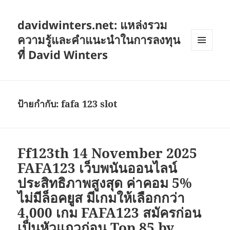
davidwinters.net: แหล่งรวม
ความรู้และคำแนะนำในการลงทุน
ที่ David Winters
เมนู
และวิด
เจ็ต
ป้ายกำกับ:
fafa 123 slot
Ff123th 14 November 2025
FAFA123 เว็บพนันออนไลน์
ประสิทธิภาพสูงสุด ค่าคอม 5%
ไม่มีล็อคยูส มีเกมให้เลือกกว่า
4,000 เกม FAFA123 สมัครก่อน
เป็นหัวแถวก่อน Top 85 by