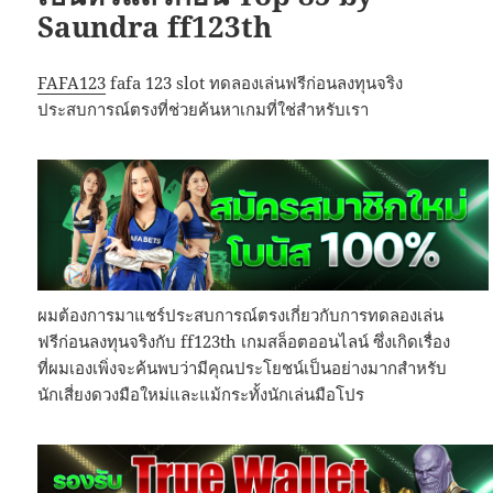
Saundra ff123th
FAFA123
fafa 123 slot ทดลองเล่นฟรีก่อนลงทุนจริง
ประสบการณ์ตรงที่ช่วยค้นหาเกมที่ใช่สำหรับเรา
ผมต้องการมาแชร์ประสบการณ์ตรงเกี่ยวกับการทดลองเล่น
ฟรีก่อนลงทุนจริงกับ ff123th เกมสล็อตออนไลน์ ซึ่งเกิดเรื่อง
ที่ผมเองเพิ่งจะค้นพบว่ามีคุณประโยชน์เป็นอย่างมากสำหรับ
นักเสี่ยงดวงมือใหม่และแม้กระทั้งนักเล่นมือโปร