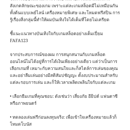
สังเกตลักษณะของเกม เพราะแต่ละเกมสล็อตมีไม่เหมือนกัน
ทั้งต้นแบบเพย์ไลน์ เครื่องหมายพิเศษ และโหมดฟรีสปิน การ
รู้เรื่องสิ่งกลุ่มนี้ทำให้ผมบันเทิงใจได้เต็มที่โดยไม่เครียด
ชี้แนะแนวทางบันเทิงใจกับเกมสล็อตอย่างเต็มเปี่ยม
FAFA123
จากประสบการณ์ของผม การสนุกสนานกับเกมสล็อต
ออนไลน์ไม่ได้อยู่ที่การได้เงินเพียงอย่างเดียว แต่ว่าเป็นการ
เลือกเกมที่ เหมาะกับความสนใจและก็สไตล์การเล่นของคุณ
และอย่าลืมเล่นอย่างมีสติสัมปชัญญะ ตั้งงบประมาณสำหรับ
แต่ละรอบการเล่น และก็ให้เวลาเพลิดเพลินใจกับแต่ละเกม
• เลือกธีมเกมที่คุณชอบ: ดังเช่นว่า เสี่ยงภัย อียิปต์ แฟนตาซี
หรือภาพยนตร์
• ทดลองเล่นฟรีก่อนลงทุนจริง: เพื่อเข้าใจเครื่องหมายแล้วก็
โหมดโบนัส