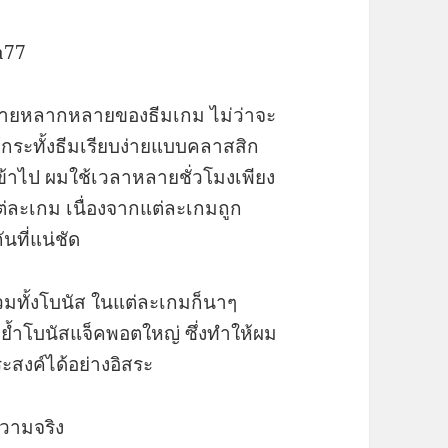
a77
กมายหลากหลายของธีมเกม ไม่ว่าจะ
้กระทั้งธีมเรียบง่ายแบบคลาสสิก
เข้าไป ผมใช้เวลาหลายชั่วโมงเพียง
่ละเกม เนื่องจากแต่ละเกมถูก
นที่แน่ชัด
์รวมทั้งโบนัส ในแต่ละเกมก็นาๆ
ย้ำโบนัสแจ็คพอตใหญ่ ซึ่งทำให้ผม
สงค์ได้อย่างอิสระ
ความจริง