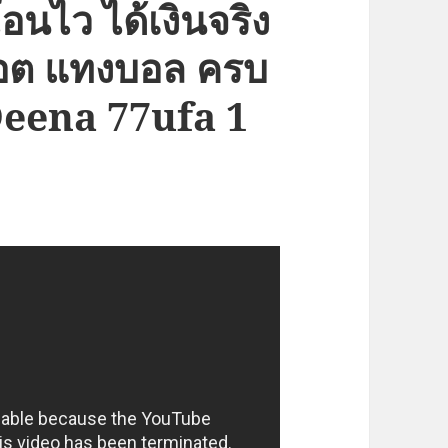
อนไว ได้เงินจริง
็อต แทงบอล ครบ
Deena 77ufa 1