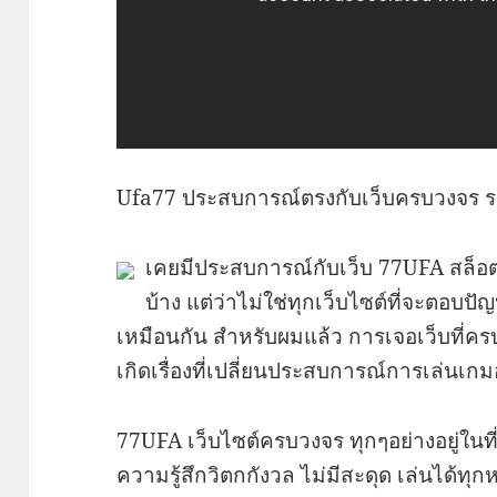
Ufa77 ประสบการณ์ตรงกับเว็บครบวงจร ระบ
เคยมีประสบการณ์กับเว็บ 77UFA สล็อ
บ้าง แต่ว่าไม่ใช่ทุกเว็บไซต์ที่จะตอ
เหมือนกัน สำหรับผมแล้ว การเจอเว็บที่ค
เกิดเรื่องที่เปลี่ยนประสบการณ์การเล่นเ
77UFA เว็บไซต์ครบวงจร ทุกๆอย่างอยู่ในที่
ความรู้สึกวิตกกังวล ไม่มีสะดุด เล่นได้ทุก