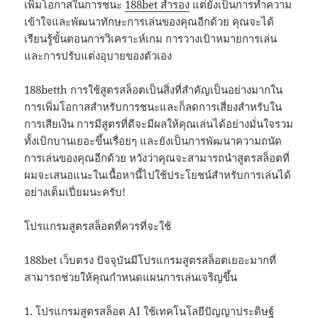
เพิ่มโอกาสในการชนะ
188bet สํารอง
แต่ยังเป็นการทำความ
เข้าใจและพัฒนาทักษะการเล่นของคุณอีกด้วย คุณจะได้
เรียนรู้ขั้นตอนการวิเคราะห์เกม การวางเป้าหมายการเล่น
และการปรับแต่งอุบายของตัวเอง
188betth การใช้สูตรสล็อตเป็นสิ่งที่สำคัญเป็นอย่างมากใน
การเพิ่มโอกาสสำหรับการชนะและก็ลดการเสี่ยงสำหรับใน
การเสียเงิน การมีสูตรที่ดีจะมีผลให้คุณเล่นได้อย่างมั่นใจรวม
ทั้งเบิกบานเยอะขึ้นเรื่อยๆ และยังเป็นการพัฒนาความถนัด
การเล่นของคุณอีกด้วย หวังว่าคุณจะสามารถนำสูตรสล็อตที่
ผมจะเสนอแนะในเนื้อหานี้ไปใช้ประโยชน์สำหรับการเล่นได้
อย่างเต็มเปี่ยมนะครับ!
โปรแกรมสูตรสล็อตที่ควรที่จะใช้
188bet เว็บตรง ปัจจุบันมีโปรแกรมสูตรสล็อตเยอะมากที่
สามารถช่วยให้คุณกำหนดแผนการเล่นเจริญขึ้น
1. โปรแกรมสูตรสล็อต AI ใช้เทคโนโลยีปัญญาประดิษฐ์