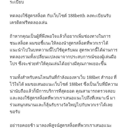
ระเบียบ
ทดลองใช้สูตรสล็อต กับเว็บไซต์ 188betth ลงทะเบียนรับ
เครดิตฟรีทดลองเล่น
ถ้าหากคุณเป็นผู้ที่พึงพอใจแล้วก็อยากเพิ่มช่องทางในการ
ชนะสล็อต ผมขอชี้แนะให้ลองนำสูตรสล็อตที่พวกเราได้
แนะนำไปในบทความนี้ไปใช้ดูครับผม สูตรพวกนี้ได้ผ่านการ
ทดลองรวมทั้งเปลี่ยนแปลงมาจากประสบการณ์ของผู้เล่นมือ
โปร ซึ่งจะช่วยทำให้คุณเล่นได้อย่างมีคุณภาพเยอะขึ้น
รวมทั้งสำหรับคนไหนกันที่กำลังมองหาเว็บ 188bet สํารอง ที่
ไว้ใจได้ ผมขอเสนอแนะเว็บไซต์ 188bet ซึ่งเป็นเว็บที่มีความ
น่านับถือแล้วก็มีการบริการที่สุดยอด คุณสามารถตรวจสอบ
และลองใช้สูตรสล็อตที่พวกเราเสนอแนะไปถึงที่เหมาะนี่ มา
ร่วมสนุกสนานและก็ลุ้นรับรางวัลใหญ่ไปกับพวกเราได้เลย
ขอรับ
อย่ารอคอยช้า มาลองพิสูจน์สูตรสล็อตที่พวกเราเสนอแนะ