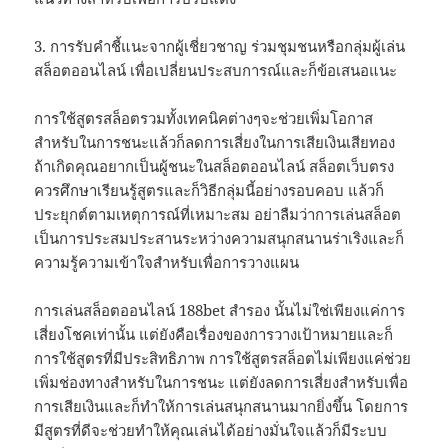
3. การรับคำชี้แนะจากผู้เชี่ยวชาญ ร่วมชุมชนหรือกลุ่มผู้เล่น
สล็อตออนไลน์ เพื่อเปลี่ยนประสบการณ์และก็ข้อเสนอแนะ
การใช้สูตรสล็อตรวมทั้งเทคนิคต่างๆจะช่วยเพิ่มโอกาส
สำหรับในการชนะแล้วก็ลดการเสี่ยงในการเสียเงินเสียทอง
ถ้าเกิดคุณอยากเป็นผู้ชนะในสล็อตออนไลน์ สล็อตเว็บตรง
ควรศึกษาเรียนรู้สูตรและก็วิธีกลุ่มนี้อย่างรอบคอบ แล้วก็
ประยุกต์ตามเหตุการณ์ที่เหมาะสม อย่าลืมว่าการเล่นสล็อต
เป็นการประสมประสานระหว่างความสนุกสนานร่าเริงและก็
ความรู้ความเข้าใจสำหรับเพื่อการวางแผน
การเล่นสล็อตออนไลน์ 188bet สํารอง นั้นไม่ใช่เพียงแค่การ
เสี่ยงโชคเท่านั้น แต่ยังคือเรื่องของการวางเป้าหมายและก็
การใช้สูตรที่มีประสิทธิภาพ การใช้สูตรสล็อตไม่เพียงแค่ช่วย
เพิ่มช่องทางสำหรับในการชนะ แต่ยังลดการเสี่ยงสำหรับเพื่อ
การเสียเงินและก็ทำให้การเล่นสนุกสนานมากยิ่งขึ้น โดยการ
มีสูตรที่ดีจะช่วยทำให้คุณเล่นได้อย่างมั่นใจแล้วก็มีระบบ