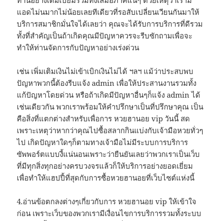
แอดไม่นมากไม่น้อยเลยทีเดียวที่รอสับเปลี่ยนเวียนกันมาให้
บริการสมาชิกมั่นใจได้เลยว่า คุณจะได้รับการบริการที่ดีรวม
ทั้งที่สำคัญเป็นถ้าเกิดคุณมีปัญหาควรจะรีบซักถามเพื่อจะ
ทำให้ท่านจัดการกับปัญหาอย่างเร่งด่วน
เช่น เพิ่มเติมเงินไม่เข้าเบิกเงินไม่ได้ ฯลฯ แม้ว่าประสบพบ
ปัญหาพวกนี้ต้องรีบแจ้ง admin เพื่อให้ประสานงานรวมทั้ง
แก้ปัญหาโดยด่วน หรือถ้าเกิดมีปัญหาอื่นๆก็แจ้ง admin ได้
เช่นเดียวกัน พวกเราพร้อมให้คำปรึกษาเป็นที่ปรึกษาคุณ เป็น
คือสิ่งที่แตกต่างสำหรับเพื่อการ หวยฮานอย vip วันนี้ สด
เพราะเหตุว่าหากว่าคุณไปซื้อสลากกินแบ่งกับเจ้ามือหวยทั่วๆ
ไป เกิดปัญหาใดๆก็ตามทางเจ้ามือไม่มีระบบการบริการ
ซัพพอร์ตแบบงี้แน่นอนเพราะว่ายืนยันเลยว่าพวกเราเป็นเว็บ
ที่มีทุกสิ่งทุกอย่างครบวงจรแล้วก็ให้บริการอย่างยอดเยี่ยม
เพื่อทำให้แฮปปี้ที่สุดกับการซื้อหวยฮานอยที่เว็บไซต์แห่งนี้
4.อ่านข้อตกลงต่างๆเกี่ยวกับการ หวยฮานอย vip ให้เข้าใจ
ก่อน เพราะเว็บของพวกเรามีเงื่อนไขการบริการรวมทั้งระบบ