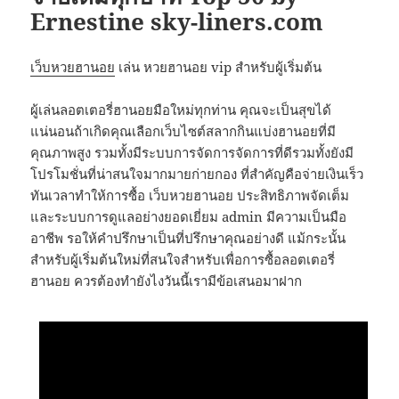
Ernestine sky-liners.com
เว็บหวยฮานอย
เล่น หวยฮานอย vip สำหรับผู้เริ่มต้น
ผู้เล่นลอตเตอรี่ฮานอยมือใหม่ทุกท่าน คุณจะเป็นสุขได้
แน่นอนถ้าเกิดคุณเลือกเว็บไซต์สลากกินแบ่งฮานอยที่มี
คุณภาพสูง รวมทั้งมีระบบการจัดการจัดการที่ดีรวมทั้งยังมี
โปรโมชั่นที่น่าสนใจมากมายก่ายกอง ที่สำคัญคือจ่ายเงินเร็ว
ทันเวลาทำให้การซื้อ เว็บหวยฮานอย ประสิทธิภาพจัดเต็ม
และระบบการดูแลอย่างยอดเยี่ยม admin มีความเป็นมือ
อาชีพ รอให้คำปรึกษาเป็นที่ปรึกษาคุณอย่างดี แม้กระนั้น
สำหรับผู้เริ่มต้นใหม่ที่สนใจสำหรับเพื่อการซื้อลอตเตอรี่
ฮานอย ควรต้องทำยังไงวันนี้เรามีข้อเสนอมาฝาก