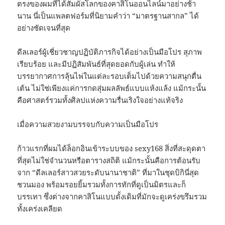
ตรงของผมที่ได้สัมผัสโลกของคาสิโนออนไลน์มาอย่างช้า
นาน นี่เป็นแพลตฟอร์มที่นิยามคำว่า “มาตรฐานสากล” ได้
อย่างชัดเจนที่สุด
ดีลเลอร์ผู้เชี่ยวชาญปฏิบัติภารกิจได้อย่างเป็นมือโปร สุภาพ
เรียบร้อย และมีปฏิสัมพันธ์ที่สุดยอดกับผู้เล่น ทำให้
บรรยากาศการลุ้นไพ่ในแต่ละรอบเต็มไปด้วยความสนุกตื่น
เต้น ไม่ใช่เพียงแค่การกดสุ่มผลลัพธ์แบบแห้งแล้ง แม้กระนั้น
คือศาสตร์รวมทั้งศิลปแห่งความรื่นเริงใจอย่างแท้จริง
เมื่อความสวยงามบรรจบกับความเป็นมือโปร
ก้าวแรกที่ผมได้ล็อกอินเข้าระบบของ sexy168 สิ่งที่สะดุดตา
ที่สุดไม่ใช่จำนวนหรือตารางสถิติ แม้กระนั้นคือการต้อนรับ
จาก “ดีลเลอร์สาวสวยระดับนานาชาติ” ที่มาในชุดบิกินี่สุด
ชวนมอง พร้อมรอยยิ้มรวมทั้งการทักที่ดูเป็นมิตรและก็
บรรเทา ซึ่งต่างจากคาสิโนแบบดั้งเดิมที่มักจะดูเคร่งขรึมรวม
ทั้งเคร่งเคลียด