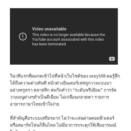
วินาทีแรกที่ผมกดเข้าไปที่หน้าเว็บไซต์ของ sexy168 ผมรู้สึก
ได้ถึงความต่างทันที หน้าต่างอินเตอร์เฟสถูกวางแบบมา
อย่างหรูหรา คลาสสิก สมกับคำว่า “ระดับพรีเมียม” การจัด
วางเมนูต่างๆทำเป็นดีเยี่ยม ไม่เกลื่อนกลาดตา รายการ
อาหารภาษาไทยเข้าใจง่าย
ที่สำคัญคือระบบเสถียรมาก ไม่ว่าจะเล่นผ่านคอมพิวเตอร์
หรือสมาร์ทโฟนก็ลื่นไหล ไม่มีอาการกระตุกให้เสียอารมณ์