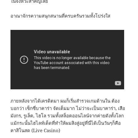
ในจังหวะสำคัญเลย
อาณาจักรความสนุกสนานที่ครบครันรวมทั้งโปร่งใส
ภายหลังจากได้เครดิตมา ผมก็เริ่มสำรวจเกมด้านใน ต้อง
บอกว่า เซ็กซี่บาคาร่า จัดเต็มมาก ไม่ว่าจะเป็นบาคาร่า, เสือ
มังกร, รูเล็ต, ไฮโล รวมทั้งสล็อตออนไลน์จากค่ายดังทั้งโลก
แม้กระนั้นไฮไลท์เด็ดที่ทำให้ผมสิงสู่อยู่ที่นี่ได้เป็นวันๆก็คือ
คาสิโนสด (Live Casino)