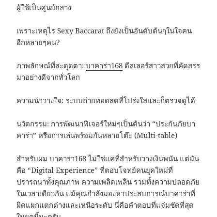
ผู้ใช้เป็นศูนย์กลาง
เพราะเหตุไร Sexy Baccarat ถึงยังเป็นอันดับต้นๆในใจคน
อีกหลายๆคน?
ภาพลักษณ์ที่สะดุดตา:
บาคาร่า168
ดีลเลอร์สาวสวยที่คัดสรร
มาอย่างดีจากทั่วโลก
ความน่าวางใจ: ระบบถ่ายทอดสดที่โปร่งใสและก็ตรวจดูได้
นวัตกรรม: การพัฒนาฟีเจอร์ใหม่ๆเป็นต้นว่า “ประกันภัยบา
คาร่า” หรือการเล่นพร้อมกันหลายโต๊ะ (Multi-table)
สำหรับผม บาคาร่า168 ไม่ใช่แค่ที่สำหรับวางเงินพนัน แต่มัน
คือ “Digital Experience” ที่ตอบโจทย์คนยุคใหม่ที่
ปรารถนาทั้งคุณภาพ ความเพลิดเพลิน รวมทั้งความปลอดภัย
ในเวลาเดียวกัน แม้คุณกำลังมองหาประสบการณ์บาคาร่าที่
ผิดแผกแตกต่างและเหนือระดับ นี่คือคำตอบที่แจ่มชัดที่สุด
ในยุคนี้นะครับ