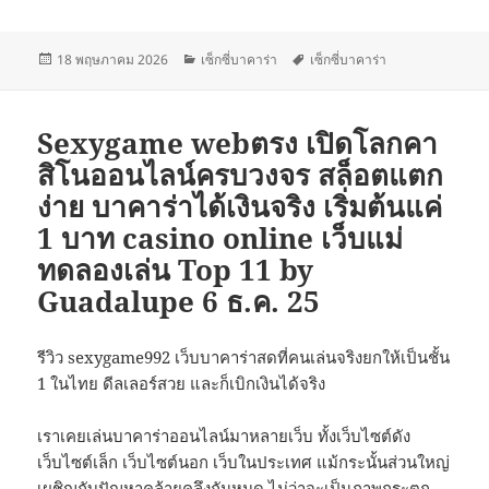
เขียน
หมวด
ป้าย
18 พฤษภาคม 2026
เซ็กซี่บาคาร่า
เซ็กซี่บาคาร่า
เมื่อ
หมู่
กำกับ
Sexygame webตรง เปิดโลกคา
สิโนออนไลน์ครบวงจร สล็อตแตก
ง่าย บาคาร่าได้เงินจริง เริ่มต้นแค่
1 บาท casino online เว็บแม่
ทดลองเล่น Top 11 by
Guadalupe 6 ธ.ค. 25
รีวิว sexygame992 เว็บบาคาร่าสดที่คนเล่นจริงยกให้เป็นชั้น
1 ในไทย ดีลเลอร์สวย และก็เบิกเงินได้จริง
เราเคยเล่นบาคาร่าออนไลน์มาหลายเว็บ ทั้งเว็บไซต์ดัง
เว็บไซต์เล็ก เว็บไซต์นอก เว็บในประเทศ แม้กระนั้นส่วนใหญ่
เผชิญกับปัญหาคล้ายคลึงกันหมด ไม่ว่าจะเป็นภาพกระตุก