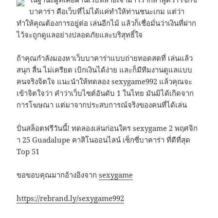
บาคาร่า คือเว็บที่ไม่ได้แค่ทำให้ท่านชนะเกม แต่ว่า
ทำให้คุณต้องการอยู่ต่อ เล่นอีกไม้ แล้วก็เชื่อมั่นว่าเงินที่ฝาก
ไว้จะถูกดูแลอย่างปลอดภัยและบริสุทธิ์ใจ
ถ้าคุณกำลังมองหาเว็บบาคาร่าแบบถ่ายทอดสดที่ เล่นแล้ว
สนุก ลื่น ไม่เครียด เบิกเงินได้ง่าย และก็มีทีมงานดูแลแบบ
คนจริงจิตใจ แนะนำให้ทดลอง sexygame992 แล้วคุณจะ
เข้าจิตใจว่า คำว่าเว็บไซต์อันดับ 1 ในไทย มันมิได้เกิดจาก
การโฆษณา แต่มาจากประสบการณ์จริงของคนที่ได้เล่น
ปั่นสล็อตฟรีวันนี้! ทดลองเล่นก่อนใคร sexygame 2 พฤศจิก
า 25 Guadalupe คาสิโนออนไลน์ เซ็กซี่บาคาร่า ที่ดีที่สุด
Top 51
ขอขอบคุณมากอ้างอิงจาก
sexygame
https://rebrand.ly/sexygame992