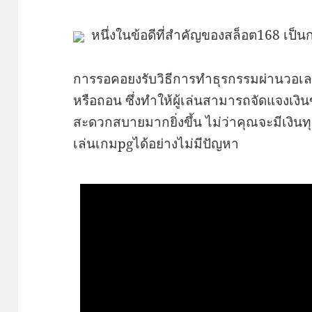
หนึ่งในข้อดีที่สำคัญของสล็อต168 เป
การรอคอยงรับวิธีการทำธุรกรรมผ่านวอเ
หรือถอน ซึ่งทำให้ผู้เล่นสามารถจัดแจงเงิ
สะดวกสบายมากยิ่งขึ้น ไม่ว่าคุณจะมีเงิน
เล่นเกมpgได้อย่างไม่มีปัญหา