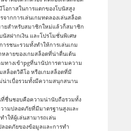
ี่มีโอกาสในการแตกของโบนัสสูง
กำไรจากการเล่นเกมทดลองเล่นสล็อต
กมายสำหรับสมาชิกใหม่แล้วก็สมาชิก
โบนัสฝากเงิน และโปรโมชั่นพิเศษ
นการชนะรวมทั้งทำให้การเล่นเกม
หลายของเกมสล็อตที่น่าตื่นเต้น
นเกมทางเข้าpgที่นานัปการตามความ
สล็อตวิดีโอ หรือเกมสล็อตที่มี
ม่น่าเบื่อรวมทั้งมีความสนุกสนาน
นที่ชื่นชอบคือความน่านับถือรวมทั้ง
าความปลอดภัยที่มีมาตรฐานสูงและ
 ทำให้ผู้เล่นสามารถเล่น
มปลอดภัยของข้อมูลและการทำ