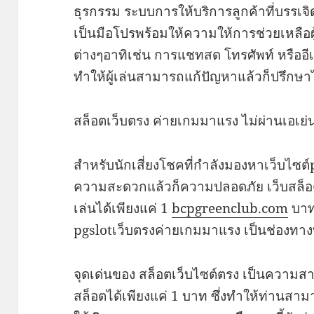
ธุรกรรม ระบบการให้บริการลูกค้าที่บรรเ
เป็นมือโปรพร้อมให้ความให้การช่วยเหลือผ
ต่างๆอาทิเช่น การแชทสด โทรศัพท์ หรืออีเ
ทำให้ผู้เล่นสามารถแก้ปัญหาแล้วก็ปรึกษาไ
สล็อตเว็บตรง ค่ายเกมมาแรง ไม่ผ่านเอเย่น
สำหรับนักเสี่ยงโชคที่กำลังมองหาเว็บไซต์
ความสะดวกแล้วก็ความปลอดภัย เว็บสล็อตเว็
เล่นได้เพียงแค่ 1
bcpgreenclub.com
บาท
pgslotเว็บตรงค่ายเกมมาแรง เป็นช่องทางที่
จุดเด่นของ สล็อตเว็บไซต์ตรง เป็นความส
สล็อตได้เพียงแค่ 1 บาท ซึ่งทำให้ท่านสา