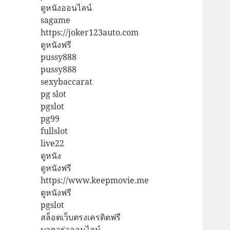
ดูหนังออนไลน์
sagame
https://joker123auto.com
ดูหนังฟรี
pussy888
pussy888
sexybaccarat
pg slot
pgslot
pg99
fullslot
live22
ดูหนัง
ดูหนังฟรี
https://www.keepmovie.me
ดูหนังฟรี
pgslot
สล็อตเว็บตรงเครดิตฟรี
บาคาร่าออนไลน์