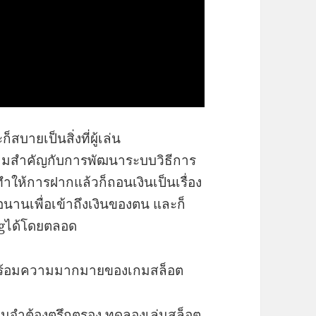
บายเป็นสิ่งที่ผู้เล่น
ามสำคัญกับการพัฒนาระบบวิธีการ
ำให้การฝากแล้วก็ถอนเงินเป็นเรื่อง
งรอนานเพื่อเข้าถึงเงินของตน และก็
pgได้โดยตลอด
งๆพร้อมความมากมายของเกมสล็อต
ู้เล่นจำต้องตรึกตรอง ทดลองเล่นสล็อต