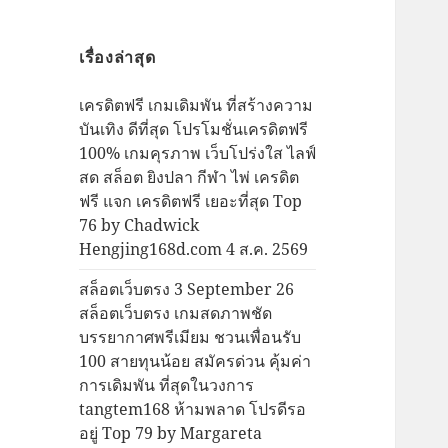
เรื่องล่าสุด
เครดิตฟรี เกมเดิมพัน ที่สร้างความ
บันเทิง ดีที่สุด โปรโมชั่นเครดิตฟรี
100% เกมคุรภาพ เว็บโปร่งใส ไลฟ์
สด สล็อต ยิงปลา กีฬา ไพ่ เครดิต
ฟรี แจก เครดิตฟรี เยอะที่สุด Top
76 by Chadwick
Hengjing168d.com 4 ส.ค. 2569
สล็อตเว็บตรง 3 September 26
สล็อตเว็บตรง เกมสดภาพชัด
บรรยากาศพรีเมียม ชวนเพื่อนรับ
100 สายทุนน้อย สมัครด่วน คุ้มค่า
การเดิมพัน ที่สุดในวงการ
tangtem168 ห้ามพลาด โปรดีรอ
อยู่ Top 79 by Margareta