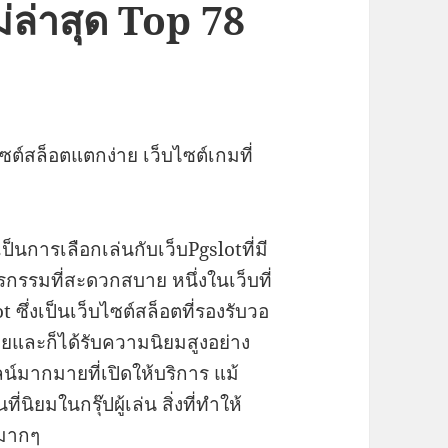
่ล่าสุด Top 78
ซต์สล็อตแตกง่าย เว็บไซต์เกมที่
เป็นการเลือกเล่นกับเว็บPgslotที่มี
กรรมที่สะดวกสบาย หนึ่งในเว็บที่
lot ซึ่งเป็นเว็บไซต์สล็อตที่รองรับวอ
่ายและก็ได้รับความนิยมสูงอย่าง
น์มากมายที่เปิดให้บริการ แม้
่นิยมในกรุ๊ปผู้เล่น สิ่งที่ทำให้
ยมากๆ