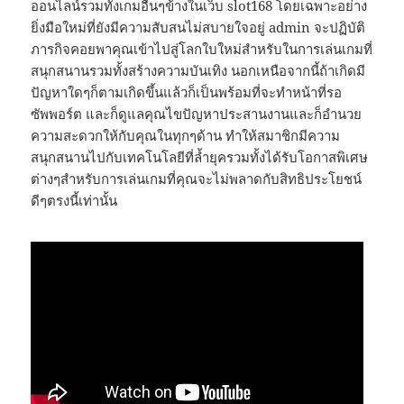
ออนไลน์รวมทั้งเกมอื่นๆข้างในเว็บ slot168 โดยเฉพาะอย่าง
ยิ่งมือใหม่ที่ยังมีความสับสนไม่สบายใจอยู่ admin จะปฏิบัติ
ภารกิจคอยพาคุณเข้าไปสู่โลกใบใหม่สำหรับในการเล่นเกมที่
สนุกสนานรวมทั้งสร้างความบันเทิง นอกเหนือจากนี้ถ้าเกิดมี
ปัญหาใดๆก็ตามเกิดขึ้นแล้วก็เป็นพร้อมที่จะทำหน้าที่รอ
ซัพพอร์ต และก็ดูแลคุณไขปัญหาประสานงานและก็อำนวย
ความสะดวกให้กับคุณในทุกๆด้าน ทำให้สมาชิกมีความ
สนุกสนานไปกับเทคโนโลยีที่ล้ำยุครวมทั้งได้รับโอกาสพิเศษ
ต่างๆสำหรับการเล่นเกมที่คุณจะไม่พลาดกับสิทธิประโยชน์
ดีๆตรงนี้เท่านั้น