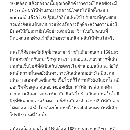
168สล็อต แล้วต่อจากนั้นคุณก็คลิกคำว่าดาวน์โหลดซึ่งจะมี
QR code มาให้ท่านสามารถดาวน์โหลดได้อีกทั้งระบบ
android แล้วก็ iOS คุ้มแล้วก็บันเทิงใจไปกับเกมที่คุณชอบ
รวมทั้งยังเป็นต้นแบบรวมทั้งหลักการดีๆที่จะสร้างความมั่งมี
ยืนยงให้กับสมาชิกได้อย่างเต็มเปี่ยม ว้าวไปกับระบบที่
ผิดแผกแตกต่างแล้วก็สร้างความเพลิดเพลินให้ท่านได้จริง
และนี่ก็คือเทคนิคดีๆที่เราเอามาฝากกันเกี่ยวกับเกม 168slot
ที่สมควรสำหรับสมาชิกทุกคนเรา เสนอแนะเลยว่าการที่เล่น
เกมกับเว็บไซต์ที่ดีเป็นเว็บไซต์ตรงไม่ผ่านเอเย่นนั้น จะก่อให้
คุณมีความมั่นคงยั่งยืนทางการเงินเล่นเกมอย่างไม่มีสะดุด
เล่นผ่านแอพพลิเคชั่นหรือ เว็บไซต์ก็ได้รวมถึงยังมีแอดไม่นมื
ออาชีพที่รอดูแลคุณอย่างยอดเยี่ยม ทำให้การเล่นเกมคุ้ม
มากกว่าเดิมอย่างแน่แท้มาบันเทิงใจไปร่วมกันกับเทคโนโลยี
ดีๆที่ทันสมัยและสร้างความยั่งยืนมั่นคงด้านการเงินให้กับคุณ
ได้ตลอด 24 ชั่วโมงต้องเว็บแห่งนี้ 168 slot จบครบในที่เดียว
โปรปังๆตรงนี้จัดเต็ม
สมัครสล็อตออนไลน์ 168สล็อต 168slotvip.vip 7 พ.ย. 67