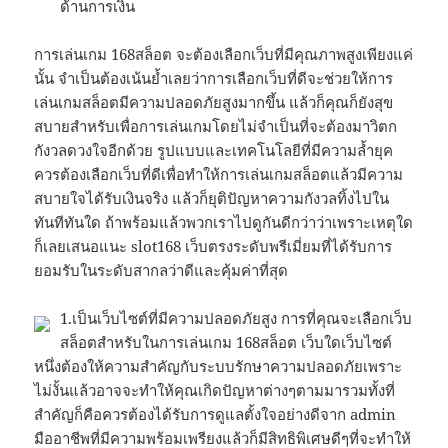
ด้านการเงิน
การเล่นเกม 168สล็อต จะต้องเลือกเว็บที่มีคุณภาพสูงเพียงแค่
นั้น จำเป็นต้องเน้นย้ำเลยว่าการเลือกเว็บที่ดีจะช่วยให้การ
เล่นเกมสล็อตมีความปลอดภัยสูงมากขึ้น แล้วก็คุณก็ยังสุข
สบายสำหรับเพื่อการเล่นเกมโดยไม่จำเป็นที่จะต้องมาวิตก
กังวลดวงใจอีกด้วย รูปแบบและเทคโนโลยีที่มีความล้ำยุค
ควรต้องเลือกเว็บที่ดีเพื่อทำให้การเล่นเกมสล็อตแล้วมีความ
สบายใจได้รับเงินจริง แล้วก็ยุติปัญหาความกังวลทิ้งไปใน
ทันทีทันใด ถ้าพร้อมแล้วพวกเราไปดูกันดีกว่าว่าเพราะเหตุใด
ก็เลยเสนอแนะ slot168 เว็บตรงระดับพรีเมี่ยมที่ได้รับการ
ยอมรับในระดับสากลว่าดีและคุ้มค่าที่สุด
1.เป็นเว็บไซต์ที่มีความปลอดภัยสูง การที่คุณจะเลือกเว็บ
สล็อตสำหรับในการเล่นเกม 168สล็อต เว็บใดเว็บไซต์
หนึ่งต้องให้ความสำคัญกับระบบรักษาความปลอดภัยเพราะ
ไม่งั้นแล้วอาจจะทำให้คุณเกิดปัญหาต่างๆตามมารวมทั้งที่
สำคัญก็คือควรต้องได้รับการดูแลตั้งใจอย่างดีจาก admin
มืออาชีพที่มีความพร้อมเพรียงแล้วก็มีสิทธิพิเศษดีๆที่จะทำให้