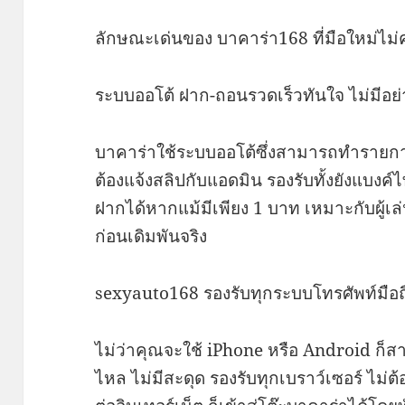
ลักษณะเด่นของ บาคาร่า168 ที่มือใหม่ไ
ระบบออโต้ ฝาก-ถอนรวดเร็วทันใจ ไม่มีอย่
บาคาร่าใช้ระบบออโต้ซึ่งสามารถทำรายกา
ต้องแจ้งสลิปกับแอดมิน รองรับทั้งยังแบงค
ฝากได้หากแม้มีเพียง 1 บาท เหมาะกับผู้เล
ก่อนเดิมพันจริง
sexyauto168 รองรับทุกระบบโทรศัพท์มือถ
ไม่ว่าคุณจะใช้ iPhone หรือ Android ก็ส
ไหล ไม่มีสะดุด รองรับทุกเบราว์เซอร์ ไม่ต