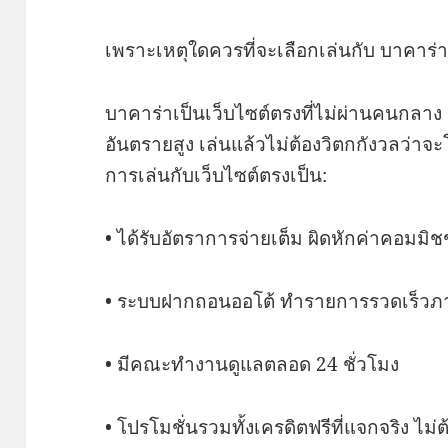
เพราะเหตุใดควรที่จะเลือกเล่นกับ บาคาร่า 
บาคาร่าเป็นเว็บไซต์ตรงที่ไม่ผ่านคนกลาง 
อันตรายสูง เล่นแล้วไม่ต้องวิตกกังวลว่าจะ
การเล่นกับเว็บไซต์ตรงเป็น:
• ได้รับอัตราการจ่ายเต็ม ผิดหักค่าคอมมิชช
• ระบบฝากถอนออโต้ ทำรายการรวดเร็วภา
• มีคณะทำงานดูแลตลอด 24 ชั่วโมง
• โปรโมชั่นรวมทั้งเครดิตฟรีที่แจกจริง ไม่ต้