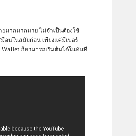
่ายมากมากมาย ไม่จำเป็นต้องใช้
อนในสมัยก่อน เพียงแค่มีเบอร์
 Wallet ก็สามารถเริ่มต้นได้ในทันที