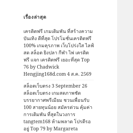
เรื่องล่าสุด
เครดิตฟรี เกมเดิมพัน ที่สร้างความ
บันเทิง ดีที่สุด โปรโมชั่นเครดิตฟรี
100% เกมคุรภาพ เว็บโปร่งใส ไลฟ์
สด สล็อต ยิงปลา กีฬา ไพ่ เครดิต
ฟรี แจก เครดิตฟรี เยอะที่สุด Top
76 by Chadwick
Hengjing168d.com 4 ส.ค. 2569
สล็อตเว็บตรง 3 September 26
สล็อตเว็บตรง เกมสดภาพชัด
บรรยากาศพรีเมียม ชวนเพื่อนรับ
100 สายทุนน้อย สมัครด่วน คุ้มค่า
การเดิมพัน ที่สุดในวงการ
tangtem168 ห้ามพลาด โปรดีรอ
อยู่ Top 79 by Margareta