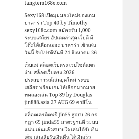
tangtem168e.com
Sexy168 เปิดมุมมองใหม่ของเกม
บาคาร่า Top 40 by Timothy
sexy168c.com สมัครรับ 1,000
ระบบเสถียร อัปเดตล่าสุด เว็บดี มี
โต๊ะให้เลือกเยอะ บาคาร่า เข้าเล่น
วันนี้ รับโปรดีทันที 24 สิงหาคม 26
เว็บแม่ สล็อตเว็บตรง เวปไซต์แตก
ง่าย สล็อตเว็บตรง 2026
ประสบการณ์เล่นยุคใหม่ ระบบ
เสถียร พร้อมเกมให้เลือกมากมาย
ทดลองเล่น Top 89 by Douglas
jin888.asia 27 AUG 69 คาสิโน
สล็อตเครดิตฟรี Jin55.guru 26 กร
กฎา 69 jinda55 มาตรฐานดี ระบบ
แน่น เล่นแล้วสบายใจ เล่นได้รับเงิน
เต็ม เล่นเสียรับเงินคืน ได้เงินเร็ว