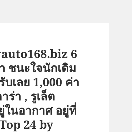
auto168.biz 6
า ชนะใจนักเดิม
รับเลย 1,000 ค่า
่า , รูเล็ต
่ในอากาศ อยู่ที่
 Top 24 by