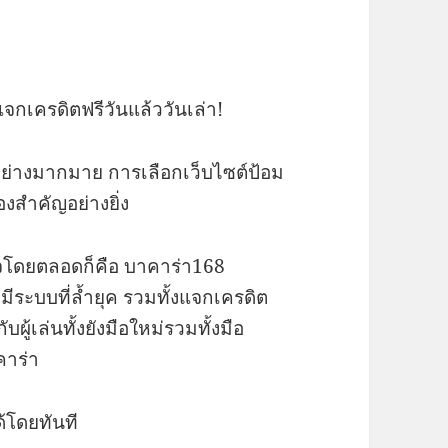
แจกเครดิตฟรีวันแล้ววันเล่า!
ย่างมากมาย การเลือกเว็บไซต์ป้อม
่องสำคัญอย่างยิ่ง
่อใจโดยตลอดก็คือ บาคาร่า168
ิง มีระบบที่ล้ำยุค รวมทั้งแจกเครดิต
บผู้เล่นทั้งยังมือใหม่รวมทั้งมือ
คาร่า
ด้โดยทันที