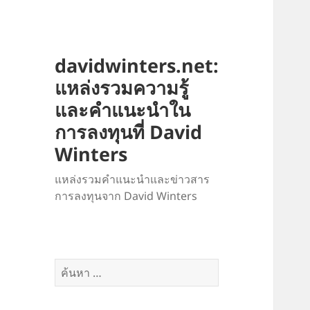
davidwinters.net:
แหล่งรวมความรู้
และคำแนะนำใน
การลงทุนที่ David
Winters
แหล่งรวมคำแนะนำและข่าวสาร
การลงทุนจาก David Winters
ค้นหา
สำหรับ: