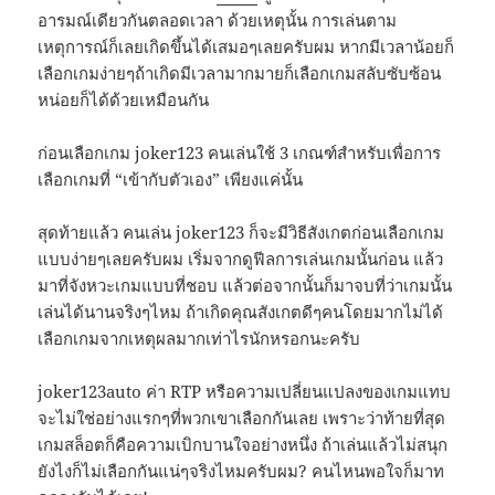
อารมณ์เดียวกันตลอดเวลา ด้วยเหตุนั้น การเล่นตาม
เหตุการณ์ก็เลยเกิดขึ้นได้เสมอๆเลยครับผม หากมีเวลาน้อยก็
เลือกเกมง่ายๆถ้าเกิดมีเวลามากมายก็เลือกเกมสลับซับซ้อน
หน่อยก็ได้ด้วยเหมือนกัน
ก่อนเลือกเกม joker123 คนเล่นใช้ 3 เกณฑ์สำหรับเพื่อการ
เลือกเกมที่ “เข้ากับตัวเอง” เพียงแค่นั้น
สุดท้ายแล้ว คนเล่น joker123 ก็จะมีวิธีสังเกตก่อนเลือกเกม
แบบง่ายๆเลยครับผม เริ่มจากดูฟีลการเล่นเกมนั้นก่อน แล้ว
มาที่จังหวะเกมแบบที่ชอบ แล้วต่อจากนั้นก็มาจบที่ว่าเกมนั้น
เล่นได้นานจริงๆไหม ถ้าเกิดคุณสังเกตดีๆคนโดยมากไม่ได้
เลือกเกมจากเหตุผลมากเท่าไรนักหรอกนะครับ
joker123auto ค่า RTP หรือความเปลี่ยนแปลงของเกมแทบ
จะไม่ใช่อย่างแรกๆที่พวกเขาเลือกกันเลย เพราะว่าท้ายที่สุด
เกมสล็อตก็คือความเบิกบานใจอย่างหนึ่ง ถ้าเล่นแล้วไม่สนุก
ยังไงก็ไม่เลือกกันแน่ๆจริงไหมครับผม? คนไหนพอใจก็มาท