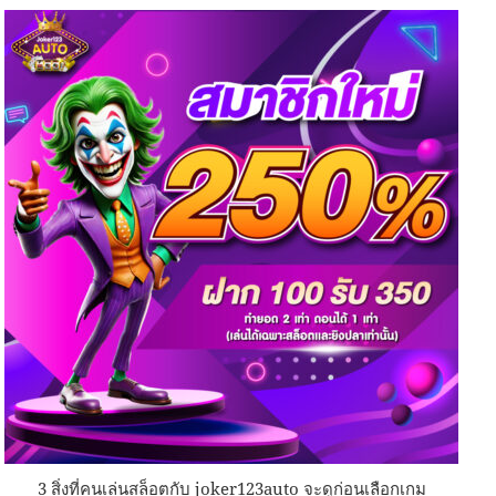
3 สิ่งที่คนเล่นสล็อตกับ joker123auto จะดูก่อนเลือกเกม