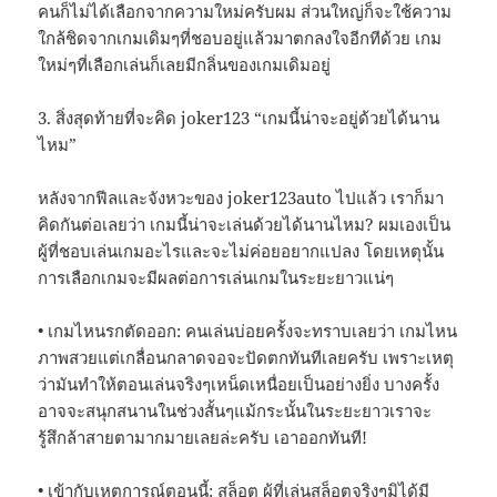
คนก็ไม่ได้เลือกจากความใหม่ครับผม ส่วนใหญ่ก็จะใช้ความ
ใกล้ชิดจากเกมเดิมๆที่ชอบอยู่แล้วมาตกลงใจอีกทีด้วย เกม
ใหม่ๆที่เลือกเล่นก็เลยมีกลิ่นของเกมเดิมอยู่
3. สิ่งสุดท้ายที่จะคิด joker123 “เกมนี้น่าจะอยู่ด้วยได้นาน
ไหม”
หลังจากฟีลและจังหวะของ joker123auto ไปแล้ว เราก็มา
คิดกันต่อเลยว่า เกมนี้น่าจะเล่นด้วยได้นานไหม? ผมเองเป็น
ผู้ที่ชอบเล่นเกมอะไรและจะไม่ค่อยอยากแปลง โดยเหตุนั้น
การเลือกเกมจะมีผลต่อการเล่นเกมในระยะยาวแน่ๆ
• เกมไหนรกตัดออก: คนเล่นบ่อยครั้งจะทราบเลยว่า เกมไหน
ภาพสวยแต่เกลื่อนกลาดจอจะปัดตกทันทีเลยครับ เพราะเหตุ
ว่ามันทำให้ตอนเล่นจริงๆเหน็ดเหนื่อยเป็นอย่างยิ่ง บางครั้ง
อาจจะสนุกสนานในช่วงสั้นๆแม้กระนั้นในระยะยาวเราจะ
รู้สึกล้าสายตามากมายเลยล่ะครับ เอาออกทันที!
• เข้ากับเหตุการณ์ตอนนี้:
สล็อต
ผู้ที่เล่นสล็อตจริงๆมิได้มี