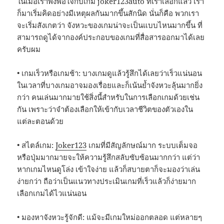
ในเมื่อเราพึงพอใจกับเกม joker123auto ที่เราเลือกแล้ว เรา
ก็มาเริ่มคิดอย่างมีเหตุผลกันมากขึ้นสักนิด นั่นก็คือ พวกเรา
จะเริ่มสังเกตว่า จังหวะของเกมน่าจะเป็นแบบไหนมากขึ้น ที่
สามารถดูได้จากองค์ประกอบของเกมที่สื่อสารออกมาได้เลย
ครับผม
• เกมเร็วหรือเกมช้า: บางเกมดูแล้วรู้สึกได้เลยว่าเร็วแน่นอน
ในเวลาที่บางเกมอาจมองเรื่อยและก็เน้นย้ำจังหวะลุ้นมากยิ่ง
กว่า คนเล่นมากมายใช้สิ่งนี้สำหรับในการเลือกเกมด้วยเช่น
กัน เพราะว่าจำต้องเลือกให้เข้ากับเวลาชีวิตของตัวเองใน
แต่ละตอนด้วย
• สไตล์เกม:
Joker123
เกมที่มีสัญลักษณ์มาก ระบบเต็มจอ
หรือปุ่มมากมายจะให้ความรู้สึกสลับซับซ้อนมากกว่า แต่ว่า
หากเกมไหนดูโล่ง เข้าใจง่าย แล้วก็สบายตาก็จะมองว่าเล่น
ง่ายกว่า ถือว่าเป็นแนวทางประเมินเกมที่เร็วแล้วก็ง่ายมาก
เลือกเกมได้ไวแน่นอน
• มองหาจังหวะรู้จักดี: แม้จะมีเกมใหม่ออกตลอด แต่หลายๆ