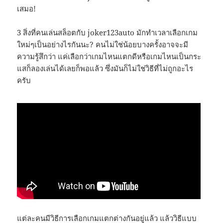
เสมอ!
3 สิ่งที่คนเล่นสล็อตกับ joker123auto มักทำเวลาเลือกเกม
ใหม่ๆเป็นอย่างไรกันนะ? คนไม่ใช่น้อยบางครั้งอาจจะมี
ความรู้สึกว่า แค่เลือกว่าเกมไหนแตกดีหรือเกมไหนเป็นกระ
แสก็ลองเล่นได้เลยก็พอแล้ว ซึ่งมันก็ไม่ใช่วิธีที่ไม่ถูกอะไร
ครับ
แต่ละคนมีวิธีการเลือกเกมแตกต่างกันอยู่แล้ว แล้ววิธีแบบ