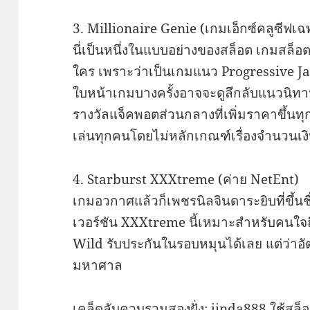
3. Millionaire Genie (เกมเอ็กซ์คลูซีฟเฉพา
นี่เป็นหนึ่งในแบบอย่างของสล็อต เกมสล็อต
ใคร เพราะว่าเป็นเกมแนว Progressive J
ใบหน้าเกมบางครั้งอาจจะดูลึกลับแนวนิทานอ
รางวัลแจ็คพอตส่วนกลางที่เพิ่มราคาขึ้นทุกๆ
เล่นทุกคนโดยไม่หลักเกณฑ์เรื่องจำนวนเงิ
4. Starburst XXXtreme (ค่าย NetEnt)
เกมอวกาศแล้วก็เพชรนิลจินดาระยิบที่ขึ้นช
เวอร์ชัน XXXtreme นี้เหมาะสำหรับคนใจถ
Wild รับประกันในรอบหมุนได้เลย แต่ว่าอั
มหาศาล
เคล็ดลับควบรวมสองฝั่ง:
jinda888
ใช้สล็