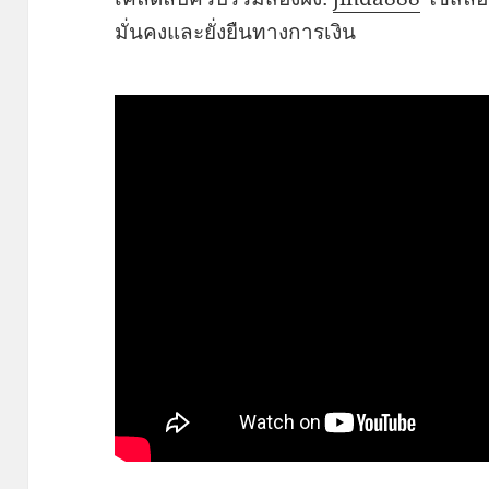
มั่นคงและยั่งยืนทางการเงิน