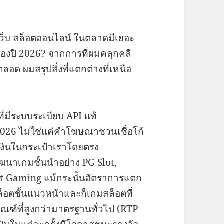
เว็บ สล็อตออนไลน์ ในตลาดมีเยอะ
่ของปี 2026? จากการที่ผมคลุกคลี
อด ผมสรุปสิ่งที่แตกต่างที่เหนือ
่มีระบบระเบียบ API แท้
 2026 ไม่ใช่แค่คำโฆษณาชวนเชื่อโก้
ต่อเงินในกระเป๋าเราโดยตรง
ฒนาเกมชั้นนำอย่าง PG Slot,
nt Gaming แม้กระนั้นอัตราการแตก
็อตชั้นแนวหน้าและก็เกมสล็อตที่
นเกณฑ์ที่สูงกว่ามาตรฐานทั่วไป (RTP