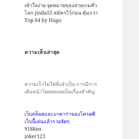
เข้าใจง่าย จุดหมายของสายเกมทั่ว
โลก jinda55 สมัครไว้ก่อน คุ้มกว่า
Top 64 by Hugo
ความเห็นล่าสุด
ความเร็วไม่ใช่สิ่งจำเป็น การมีการ
เดินหน้าโดยตลอดเป็นเรื่องสำคัญ
เว็บสล็อตและบาคาร่าของโครตดี
เว็บนี้เล่นแล้วรวยจัดๆ
918kiss
joker123