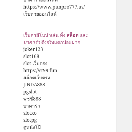
https://www.punpro777.us/
เว็บหวยออนไลน์
เว็บคาสิโนน่าเล่น ทั้ง
สล็อต
และ
บาคาร่า
ตึงจริงแตกบ่อยมาก
joker123
slot168
slot เว็บตรง
https://st99.fun
สล็อตเว็บตรง
JINDA888
pgslot
พุซซี่888
บาคาร่า
slotxo
slotpg
ดูหนังโป๊