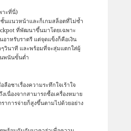
ะที่นี่)
ชั้นแนวหน้าและก็เกมสล็อตที่ไม่ซ้ำ
ackpot ที่พัฒนาขึ้นมาโดยเฉพาะ
าหรับราตรี แต่จุดแข็งก็คือเงิน
วินาที และพร้อมที่จะสุ่มแตกใส่ผู้
นพนันขั้นต่ำ
ื่อลือชาเรื่องความระทึกใจเร้าใจ
ึงเนื่องจากสามารถซื้อเครื่องหมาย
ตราการจ่ายก็สูงขึ้นตามไปด้วยอย่าง
อตพร้อมกันกับบาคาร่าเพื่อความ