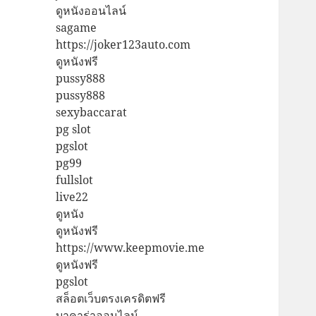
ดูหนังออนไลน์
sagame
https://joker123auto.com
ดูหนังฟรี
pussy888
pussy888
sexybaccarat
pg slot
pgslot
pg99
fullslot
live22
ดูหนัง
ดูหนังฟรี
https://www.keepmovie.me
ดูหนังฟรี
pgslot
สล็อตเว็บตรงเครดิตฟรี
บาคาร่าออนไลน์