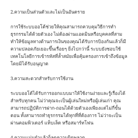
2.ความเป็นส่วนตัวและไม่เป็นอันตราย
การใช้ระบบออโต้ช่วยให้คุณสามารถควบคุมวิธีการทำ
ธุรกรรมได้ด้วยตัวเอง ไม่ต้องผ่านแอดมินหรือบุคคลที่สาม
ทำให้ข้อมูลทางด้านการเงินของคุณได้รับการป้องกันแล้วก็มี
ความปลอดภัยเยอะขึ้นเรื่อยๆ ยิ่งไปกว่านี้ ระบบยังชอบใช้
เทคโนโลยีการเข้ารหัสที่ล้ำสมัยเพื่อคุ้มครองการเข้าถึงข้อมูล
โดยมิได้รับอนุญาต
3.ความสะดวกสำหรับการใช้งาน
ระบบออโต้ได้รับการออกแบบมาให้ใช้งานง่ายและรู้เรื่องได้
สำหรับทุกคน ไม่ว่าคุณจะเป็นผู้เล่นใหม่หรือผู้เล่นเก่า คุณ
สามารถปฏิบัติการฝาก-ถอนได้ด้วยตัวเองเพียงแต่ไม่กี่ขั้น
ตอน ทั้งสามารถทำธุรกรรมได้ทุกที่ที่ต้องการ ไม่ว่าจะเป็น
ผ่านคอมพิวเตอร์ แท็บเล็ต หรือสมาร์ทโฟน
4.ความแม่นยำแล้วก็ลดความผิดพลาด