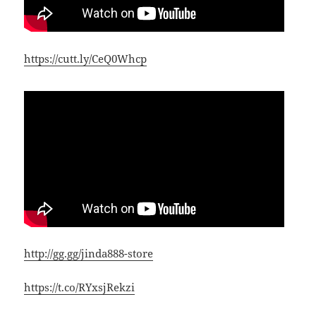
https://cutt.ly/CeQ0Whcp
http://gg.gg/jinda888-store
https://t.co/RYxsjRekzi