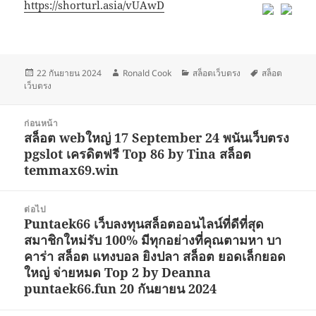
https://shorturl.asia/vUAwD
เขียน
ผู้
หมวด
ป้าย
22 กันยายน 2024
Ronald Cook
สล็อตเว็บตรง
สล็อต
เมื่อ
เขียน
หมู่
กำกับ
เว็บตรง
แนะแนว
ก่อนหน้า
เรื่อง
สล็อต webใหญ่ 17 September 24 พนันเว็บตรง
เรื่อง
pgslot เครดิตฟรี Top 86 by Tina สล็อต
ก่อน
temmax69.win
หน้า:
ต่อไป
Puntaek66 เว็บลงทุนสล็อตออนไลน์ที่ดีที่สุด
เรื่อง
สมาชิกใหม่รับ 100% มีทุกอย่างที่คุณตามหา บา
ต่อ
คาร่า สล็อต แทงบอล ยิงปลา สล็อต ยอดเล็กยอด
ไป:
ใหญ่ จ่ายหมด Top 2 by Deanna
puntaek66.fun 20 กันยายน 2024