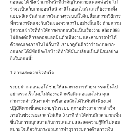
ถอนออโต้ ซึ่งเข้ามามีหน้าที่สำคัญในหลายแพลตฟอร์ม ไม่
ว่าจะเป็นเว็บเกมออนไลน์ คาสิโนออนไลน์ และก็ยังรวมทั้ง
แอปพลิเคชันด้านการเงินต่างๆระบบนี้ได้เปลี่ยนกรรมวิธีการ
ที่พวกเราจัดแจงกับเงินของพวกเราไปอย่างสิ้นเชิง ด้วยความ
รู้ความเข้าใจที่ทำให้การฝากถอนเงินเป็นเรื่องง่าย สล็อต888
ไม่ต้องต่อคิวรอคอยแอดมินดำเนินงาน และสามารถทำได้
ด้วยตนเองภายในไม่กี่นาที เรามาดูกันดีกว่าว่าระบบฝาก-
ถอนออโต้มีข้อดีอะไรบ้างที่ทำให้มันเปลี่ยนเป็นที่นิยมอย่าง
ยิ่งในตอนนี้!
1.ความสะดวกเร็วทันใจ
ระบบฝาก-ถอนออโต้ช่วยให้แนวทางการทำธุรกรรมเป็นไป
อย่างรวดเร็วโดยไม่ต้องรอคิวหรือติดต่อแอดไม่น คุณ
สามารถดำเนินงานฝากหรือถอนเงินได้ในทันที เพียงแต่
ปฏิบัติตามขั้นตอนง่ายๆในระบบ ทุกๆอย่างสามารถสำเร็จ
ภายในช่วงระยะเวลาไม่เกิน 3 นาที ทำให้ท่านมีเวลามากเพิ่ม
ขึ้นในการสนุกสนานกับการเล่นเกมและลดความรู้สึกไม่ค่อย
สบายใจเกี่ยวกับกระบวนการทำธุรกรรมทางด้านการเงิน