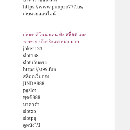
https://www.punpro777.us/
เว็บหวยออนไลน์
เว็บคาสิโนน่าเล่น ทั้ง
สล็อต
และ
บาคาร่า
ตึงจริงแตกบ่อยมาก
joker123
slot168
slot เว็บตรง
https://st99.fun
สล็อตเว็บตรง
JINDA888
pgslot
พุซซี่888
บาคาร่า
slotxo
slotpg
ดูหนังโป๊