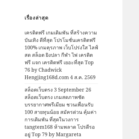
เรื่องล่าสุด
เครดิตฟรี เกมเดิมพัน ที่สร้างความ
บันเทิง ดีที่สุด โปรโมชั่นเครดิตฟรี
100% เกมคุรภาพ เว็บโปร่งใส ไลฟ์
สด สล็อต ยิงปลา กีฬา ไพ่ เครดิต
ฟรี แจก เครดิตฟรี เยอะที่สุด Top
76 by Chadwick
Hengjing168d.com 4 ส.ค. 2569
สล็อตเว็บตรง 3 September 26
สล็อตเว็บตรง เกมสดภาพชัด
บรรยากาศพรีเมียม ชวนเพื่อนรับ
100 สายทุนน้อย สมัครด่วน คุ้มค่า
การเดิมพัน ที่สุดในวงการ
tangtem168 ห้ามพลาด โปรดีรอ
อยู่ Top 79 by Margareta