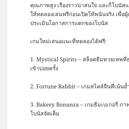
คุณภาพสูง เรื่องราวน่าสนใจ และก็โบนัสแ
ให้ทดลองเล่นฟรีก่อนเปิดให้พนันจริง เพื่อผ
ประเมินโอกาสการแตกของโบนัส
เกมใหม่เสนอแนะที่ทดลองได้ฟรี:
1. Mystical Spirits – สล็อตธีมทวยเทพที
เข้าบ่อยครั้ง
2. Fortune Rabbit – เกมสไตล์จีนที่เน้น
3. Bakery Bonanza – เกมธีมเบเกอรี่ ภาพส
โบนัสจัดเต็ม