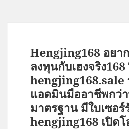
Hengjing168 อยากล
ลงทุนกับเฮงจริง168
hengjing168.sale 
แอดมินมืออาชีพกว่า
มาตรฐาน มีใบเซอร์ร
hengjing168 เปิดโ