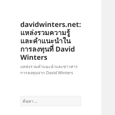
davidwinters.net:
แหล่งรวมความรู้
และคำแนะนำใน
การลงทุนที่ David
Winters
แหล่งรวมคำแนะนำและข่าวสาร
การลงทุนจาก David Winters
ค้นหา
สำหรับ: