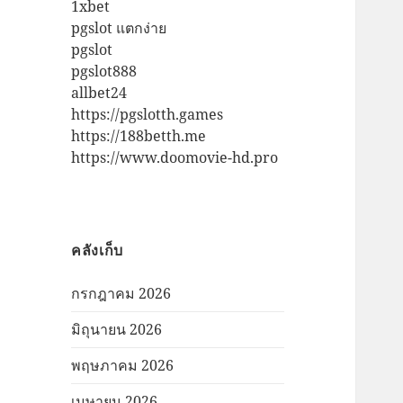
1xbet
pgslot แตกง่าย
pgslot
pgslot888
allbet24
https://pgslotth.games
https://188betth.me
https://www.doomovie-hd.pro
คลังเก็บ
กรกฎาคม 2026
มิถุนายน 2026
พฤษภาคม 2026
เมษายน 2026