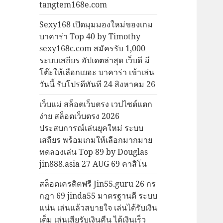
tangtem168e.com
Sexy168 เปิดมุมมองใหม่ของเกม
บาคาร่า Top 40 by Timothy
sexy168c.com สมัครรับ 1,000
ระบบเสถียร อัปเดตล่าสุด เว็บดี มี
โต๊ะให้เลือกเยอะ บาคาร่า เข้าเล่น
วันนี้ รับโปรดีทันที 24 สิงหาคม 26
เว็บแม่ สล็อตเว็บตรง เวปไซต์แตก
ง่าย สล็อตเว็บตรง 2026
ประสบการณ์เล่นยุคใหม่ ระบบ
เสถียร พร้อมเกมให้เลือกมากมาย
ทดลองเล่น Top 89 by Douglas
jin888.asia 27 AUG 69 คาสิโน
สล็อตเครดิตฟรี Jin55.guru 26 กร
กฎา 69 jinda55 มาตรฐานดี ระบบ
แน่น เล่นแล้วสบายใจ เล่นได้รับเงิน
เต็ม เล่นเสียรับเงินคืน ได้เงินเร็ว