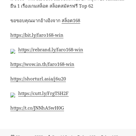
ยืน 1 เรื่องเกมสล็อต สล็อตสมัครฟรี Top 62
ขอขอบคุณมากอ้างอิงจาก
สล็อต168
https://bit.ly/faro168-win
https://rebrand.ly/faro168-win
https://wow.in.th/faro168-win
https://shorturl.asia/j6u20
https://cutt.ly/FrgTSH2F
https://t.co/JNNhASwH0G