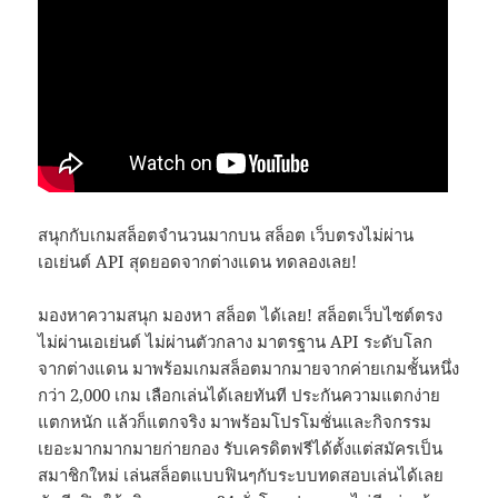
สนุกกับเกมสล็อตจำนวนมากบน สล็อต เว็บตรงไม่ผ่าน
เอเย่นต์ API สุดยอดจากต่างแดน ทดลองเลย!
มองหาความสนุก มองหา สล็อต ได้เลย! สล็อตเว็บไซต์ตรง
ไม่ผ่านเอเย่นต์ ไม่ผ่านตัวกลาง มาตรฐาน API ระดับโลก
จากต่างแดน มาพร้อมเกมสล็อตมากมายจากค่ายเกมชั้นหนึ่ง
กว่า 2,000 เกม เลือกเล่นได้เลยทันที ประกันความแตกง่าย
แตกหนัก แล้วก็แตกจริง มาพร้อมโปรโมชั่นและกิจกรรม
เยอะมากมากมายก่ายกอง รับเครดิตฟรีได้ตั้งแต่สมัครเป็น
สมาชิกใหม่ เล่นสล็อตแบบฟินๆกับระบบทดสอบเล่นได้เลย