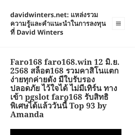
davidwinters.net: แหล่งรวม
ความรู้และคำแนะนำในการลงทุน
ที่ David Winters
เมนู
และวิด
เจ็ต
Faro168 faro168.win 12 มิ.ย.
2568 สล็อต168 รวมคาสิโนแตก
ง่ายทุกค่ายดัง มีใบรับรอง
ปลอดภัย ไว้ใจได้ ไม่มีเทิร์น ทาง
เข้า pgslot faro168 รับสิทธิ
พิเศษได้แล้ววันนี้ Top 93 by
Amanda