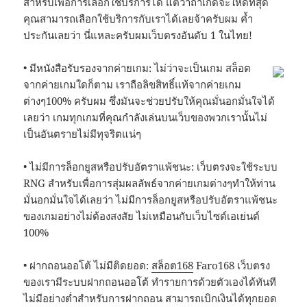
สำหรับเพื่อการเลือกใช้บริการได้ แต่ว่าถ้าเกิดจะให้ดีที่สุด
คุณสามารถเลือกใช้บริการกับเราได้เลยจ้าครับผม ค้ำ
ประกันเลยว่า นี่แหละครับผมเว็บตรงอันดับ 1 ในไทย!
• มีหนังสือรับรองจากค่ายเกม: ไม่ว่าจะเป็นเกม สล็อต
จากค่ายเกมใดก็ตาม เราถือลิขสิทธิ์แท้จากค่ายเกม
ต่างๆ100% ครับผม ซึ่งมันจะช่วยปรับให้คุณมั่นอกมั่นใจได้
เลยว่า เกมทุกเกมที่คุณกำลังเล่นบนเว็บของพวกเรานั้นไม่
เป็นอันตรายไม่มีทุจริตแน่ๆ
• ไม่มีการล็อกยูสหรือปรับอัตราแพ้ชนะ: เว็บตรงจะใช้ระบบ
RNG สำหรับเพื่อการสุ่มผลลัพธ์จากค่ายเกมต่างๆทำให้ท่าน
มั่นอกมั่นใจได้เลยว่า ไม่มีการล็อกยูสหรือปรับอัตราแพ้ชนะ
ของเกมอย่างไม่ต้องสงสัย ไม่เหมือนกับเว็บไซต์เอเย่นต์
100%
• ฝากถอนออโต้ ไม่มีติดยอด:
สล็อต168
Faro168 เว็บตรง
ของเรามีระบบฝากถอนออโต้ ทำรายการด้วยตัวเองได้ทันที
ไม่มีอย่างต่ำสำหรับการฝากถอน สามารถเบิกเงินได้ทุกยอด