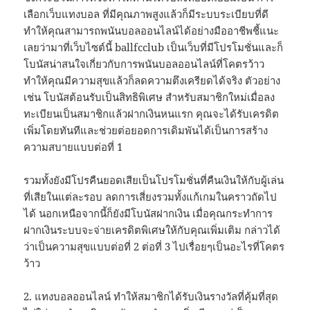
เลือกเว็บแทงบอล ที่มีคุณภาพสูงแล้วก็มีระบบระเบียบที่ดี
ทำให้คุณสามารถพนันบอลออนไลน์ได้อย่างมืออาชีพชี้แนะ
เลยว่ามาที่เว็บไซต์นี้ ballfcclub เป็นเว็บที่มีโปรโมชั่นและก็
โบนัสน่าสนใจเกี่ยวกับการพนันบอลออนไลน์ที่โคตรว้าว
ทำให้คุณมีความสุขแล้วก็ลดความตึงเครียดได้จริง ตัวอย่าง
เช่น โบนัสต้อนรับเป็นสิทธิพิเศษ สำหรับสมาชิกใหม่เมื่อลง
ทะเบียนเป็นสมาชิกแล้วฝากเงินหนแรก คุณจะได้รับเครดิต
เพิ่มโดยทันทีและช่วยต่อยอดการเดิมพันได้เป็นการสร้าง
ความสบายแบบต่อที่ 1
รวมทั้งยังมีโปรคืนยอดเสียเป็นโปรโมชั่นที่คืนเงินให้กับผู้เล่น
ที่เสียในแต่ละรอบ ลดการเสี่ยงรวมทั้งแก้เกมในคราวถัดไป
ได้ นอกเหนือจากนี้ก็ยังมีโบนัสฝากเงิน เมื่อคุณกระทำการ
ฝากเงินระบบจะจ่ายเครดิตพิเศษให้กับคุณเพิ่มเติม กล่าวได้
ว่าเป็นความสุขแบบต่อที่ 2 ต่อที่ 3 ไปเรื่อยๆเป็นอะไรที่โคตร
ว้าว
2. แทงบอลออนไลน์ ทำให้สมาชิกได้รับเงินรางวัลที่คุ้มที่สุด