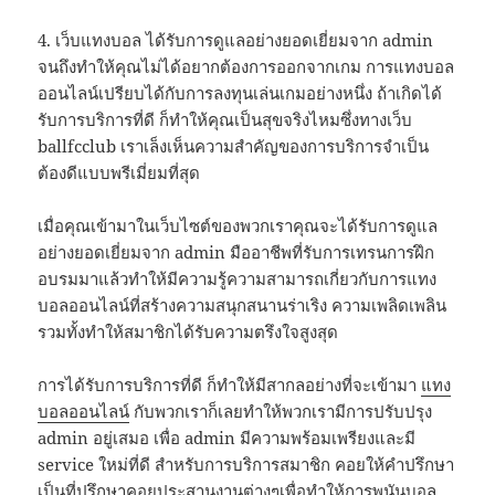
4. เว็บแทงบอล ได้รับการดูแลอย่างยอดเยี่ยมจาก admin
จนถึงทำให้คุณไม่ได้อยากต้องการออกจากเกม การแทงบอล
ออนไลน์เปรียบได้กับการลงทุนเล่นเกมอย่างหนึ่ง ถ้าเกิดได้
รับการบริการที่ดี ก็ทำให้คุณเป็นสุขจริงไหมซึ่งทางเว็บ
ballfcclub เราเล็งเห็นความสำคัญของการบริการจำเป็น
ต้องดีแบบพรีเมี่ยมที่สุด
เมื่อคุณเข้ามาในเว็บไซต์ของพวกเราคุณจะได้รับการดูแล
อย่างยอดเยี่ยมจาก admin มืออาชีพที่รับการเทรนการฝึก
อบรมมาแล้วทำให้มีความรู้ความสามารถเกี่ยวกับการแทง
บอลออนไลน์ที่สร้างความสนุกสนานร่าเริง ความเพลิดเพลิน
รวมทั้งทำให้สมาชิกได้รับความตรึงใจสูงสุด
การได้รับการบริการที่ดี ก็ทำให้มีสากลอย่างที่จะเข้ามา
แทง
บอลออนไลน์
กับพวกเราก็เลยทำให้พวกเรามีการปรับปรุง
admin อยู่เสมอ เพื่อ admin มีความพร้อมเพรียงและมี
service ใหม่ที่ดี สำหรับการบริการสมาชิก คอยให้คำปรึกษา
เป็นที่ปรึกษาคอยประสานงานต่างๆเพื่อทำให้การพนันบอล