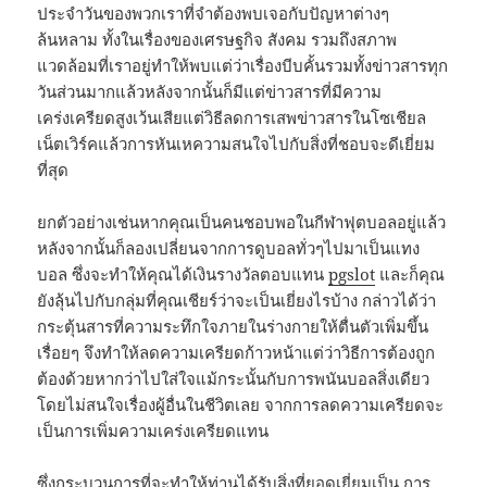
ประจำวันของพวกเราที่จำต้องพบเจอกับปัญหาต่างๆ
ล้นหลาม ทั้งในเรื่องของเศรษฐกิจ สังคม รวมถึงสภาพ
แวดล้อมที่เราอยู่ทำให้พบแต่ว่าเรื่องบีบคั้นรวมทั้งข่าวสารทุก
วันส่วนมากแล้วหลังจากนั้นก็มีแต่ข่าวสารที่มีความ
เคร่งเครียดสูงเว้นเสียแต่วิธีลดการเสพข่าวสารในโซเชียล
เน็ตเวิร์คแล้วการหันเหความสนใจไปกับสิ่งที่ชอบจะดีเยี่ยม
ที่สุด
ยกตัวอย่างเช่นหากคุณเป็นคนชอบพอในกีฬาฟุตบอลอยู่แล้ว
หลังจากนั้นก็ลองเปลี่ยนจากการดูบอลทั่วๆไปมาเป็นแทง
บอล ซึ่งจะทำให้คุณได้เงินรางวัลตอบแทน
pgslot
และก็คุณ
ยังลุ้นไปกับกลุ่มที่คุณเชียร์ว่าจะเป็นเยี่ยงไรบ้าง กล่าวได้ว่า
กระตุ้นสารที่ความระทึกใจภายในร่างกายให้ตื่นตัวเพิ่มขึ้น
เรื่อยๆ จึงทำให้ลดความเครียดก้าวหน้าแต่ว่าวิธีการต้องถูก
ต้องด้วยหากว่าไปใส่ใจแม้กระนั้นกับการพนันบอลสิ่งเดียว
โดยไม่สนใจเรื่องผู้อื่นในชีวิตเลย จากการลดความเครียดจะ
เป็นการเพิ่มความเคร่งเครียดแทน
ซึ่งกระบวนการที่จะทำให้ท่านได้รับสิ่งที่ยอดเยี่ยมเป็น การ