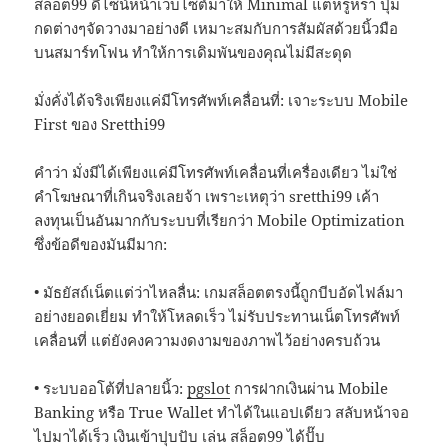
สล็อต99 ดีไซน์หน้าเว็บไซต์มาให้ Minimal แต่หรูหรา ปุ่ม
กดต่างๆจัดวางมาอย่างดี เหมาะสมกับการสัมผัสด้วยนิ้วมือ
บนสมาร์ทโฟน ทำให้การเดิมพันของคุณไม่มีสะดุด
มั่งคั่งได้จริงเพียงแค่มีโทรศัพท์เคลื่อนที่: เจาะระบบ Mobile
First ของ Sretthi99
คำว่า มั่งมีได้เพียงแค่มีโทรศัพท์เคลื่อนที่เครื่องเดียว ไม่ใช่
คำโฆษณาที่เกินจริงเลยจ้า เพราะเหตุว่า sretthi99 เค้า
ลงทุนเป็นอันมากกับระบบที่เรียกว่า Mobile Optimization
ซึ่งข้อดีของมันมีมาก:
• มัธยัสถ์เน็ตแต่ว่าไหลลื่น: เกมสล็อตตรงนี้ถูกบีบอัดไฟล์มา
อย่างยอดเยี่ยม ทำให้โหลดเร็ว ไม่รับประทานเน็ตโทรศัพท์
เคลื่อนที่ แต่ยังคงความงดงามของภาพไว้อย่างครบถ้วน
• ระบบออโต้ที่ปลายนิ้ว:
pgslot
การฝากเงินผ่าน Mobile
Banking หรือ True Wallet ทำได้ในแอปเดียว สลับหน้าจอ
ไปมาได้เร็ว เงินเข้าปุบปับ เล่น สล็อต99 ได้ปั๊บ