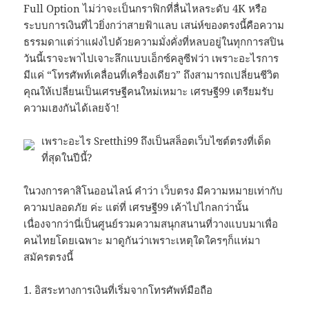
Full Option ไม่ว่าจะเป็นกราฟิกที่ลื่นไหลระดับ 4K หรือ
ระบบการเงินที่ไวยิ่งกว่าสายฟ้าแลบ เสน่ห์ของตรงนี้คือความ
ธรรมดาแต่ว่าแฝงไปด้วยความมั่งคั่งที่หลบอยู่ในทุกการสปิน
วันนี้เราจะพาไปเจาะลึกแบบเอ็กซ์คลูซีฟว่า เพราะอะไรการ
มีแค่ “โทรศัพท์เคลื่อนที่เครื่องเดียว” ถึงสามารถเปลี่ยนชีวิต
คุณให้เปลี่ยนเป็นเศรษฐีคนใหม่เหมาะ เศรษฐี99 เตรียมรับ
ความเฮงกันได้เลยจ้า!
เพราะอะไร Sretthi99 ถึงเป็นสล็อตเว็บไซต์ตรงที่เด็ด
ที่สุดในปีนี้?
ในวงการคาสิโนออนไลน์ คำว่า เว็บตรง มีความหมายเท่ากับ
ความปลอดภัย ค่ะ แต่ที่ เศรษฐี99 เค้าไปไกลกว่านั้น
เนื่องจากว่านี่เป็นศูนย์รวมความสนุกสนานที่วางแบบมาเพื่อ
คนไทยโดยเฉพาะ มาดูกันว่าเพราะเหตุใดใครๆก็แห่มา
สมัครตรงนี้
1. อิสระทางการเงินที่เริ่มจากโทรศัพท์มือถือ