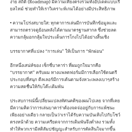
ง่าย สถิติ (Roadmap) มีความเที่ยงตรงรวมทั้งอัปเดตแบบเรี
ยลไทม์ ช่วยทำให้เราวิเคราะห์เกมได้อย่างมีประสิทธิภาพ
• ความโปร่งสบายใส: ทุกตาการเล่นมีการบันทึกข้อมูลและ
สามารถตรวจดูย้อนหลังได้ตามมาตรฐานสากล ซึ่งช่วยลด
ความกลุ้มอกกลุ้มใจประเด็นการโกงไปได้อย่างสิ้นเชิง
บรรยากาศที่แปลง “การเล่น” ให้เป็นการ “พักผ่อน”
อีกหนึ่งเสน่ห์ของ เซ็กซี่บาคาร่า ที่ผมถูกใจมากคือ
“บรรยากาศ” ครับผม ทางแพลตฟอร์มมีการเลือกใช้ดนตรี
ประกอบที่สนุก ดีลเลอร์มีการเต้นตามจังหวะเพลงเบาๆสร้าง
ความสดชื่นให้กับโต๊ะเดิมพัน
ประสบการณ์นี้เปลี่ยนแปลงทัศนคติของผมไปเลย จากที่เคย
มีความคิดว่าการเล่นบาคาร่าต้องจดจ่ออยู่กับการแพ้ชนะ
เพียงอย่างเดียว กลายเป็นว่าเราได้รับความบันเทิงไปกับโชว์
ตรงหน้าด้วย ความเครียดจากการเดิมพันจึงต่ำลง รวมทั้ง
ทำให้พวกเรามีสติสัมปชัญญะสำหรับการตัดสินใจมากขึ้น