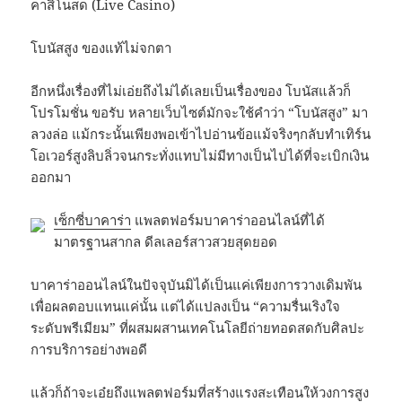
คาสิโนสด (Live Casino)
โบนัสสูง ของแท้ไม่จกตา
อีกหนึ่งเรื่องที่ไม่เอ่ยถึงไม่ได้เลยเป็นเรื่องของ โบนัสแล้วก็
โปรโมชั่น ขอรับ หลายเว็บไซต์มักจะใช้คำว่า “โบนัสสูง” มา
ลวงล่อ แม้กระนั้นเพียงพอเข้าไปอ่านข้อแม้จริงๆกลับทำเทิร์น
โอเวอร์สูงลิบลิ่วจนกระทั่งแทบไม่มีทางเป็นไปได้ที่จะเบิกเงิน
ออกมา
เซ็กซี่บาคาร่า
แพลตฟอร์มบาคาร่าออนไลน์ที่ได้
มาตรฐานสากล ดีลเลอร์สาวสวยสุดยอด
บาคาร่าออนไลน์ในปัจจุบันมิได้เป็นแค่เพียงการวางเดิมพัน
เพื่อผลตอบแทนแค่นั้น แต่ได้แปลงเป็น “ความรื่นเริงใจ
ระดับพรีเมียม” ที่ผสมผสานเทคโนโลยีถ่ายทอดสดกับศิลปะ
การบริการอย่างพอดี
แล้วก็ถ้าจะเอ๋ยถึงแพลตฟอร์มที่สร้างแรงสะเทือนให้วงการสูง