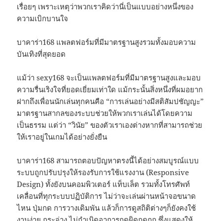
เรื่อยๆ เพราะเหตุว่าพวกเราคิดว่านี่เป็นแบบอย่างหนึ่งของ
ความเบิกบานใจ
บาคาร่า168 แพลตฟอร์มที่มีมาตรฐานสูงรวมทั้งมอบความ
บันเทิงที่สุดยอด
แม้ว่า sexy168 จะเป็นแพลตฟอร์มที่มีมาตรฐานสูงและมอบ
ความรื่นเริงใจที่ยอดเยี่ยมเท่าใด แม้กระนั้นสิ่งหนึ่งที่ผมอยาก
ฝากถึงเพื่อนนักเล่นทุกคนคือ “การเล่นอย่างมีสติสัมปชัญญะ”
มาตรฐานสากลของระบบช่วยให้พวกเราเล่นได้โดยความ
เป็นธรรม แต่ว่า “วินัย” ของตัวเราเองต่างหากที่สามารถช่วย
ให้เราอยู่ในเกมได้อย่างยั่งยืน
บาคาร่า168 สามารถตอบปัญหาตรงนี้ได้อย่างสมบูรณ์แบบ
ระบบถูกปรับปรุงให้รองรับการใช้แรงงาน (Responsive
Design) ทั้งยังบนคอมพิวเตอร์ แท็บเล็ต รวมทั้งโทรศัพท์
เคลื่อนที่ทุกระบบปฏิบัติการ ไม่ว่าจะเล่นผ่านหน้าจอขนาด
ไหน ปุ่มกด การวางเดิมพัน แล้วก็การดูสถิติต่างๆก็ยังคงใช้
งานง่าย กระจ่าง ไม่กำเนิดอาการกดผิดกดถูก ซึ่งแสดงให้