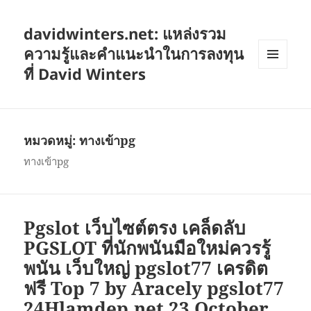
davidwinters.net: แหล่งรวม
ความรู้และคำแนะนำในการลงทุน
ที่ David Winters
เมนู
และวิด
เจ็ต
หมวดหมู่:
ทางเข้าpg
ทางเข้าpg
Pgslot เว็บไซต์ตรง เคล็ดลับ
PGSLOT ที่นักพนันมือใหม่ควรรู้
พนัน เว็บใหญ่ pgslot77 เครดิต
ฟรี Top 7 by Aracely pgslot77
24Hlamdep.net 23 October