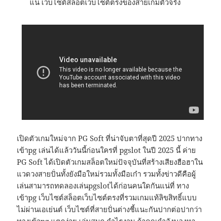
แน่ เว็บไซต์สล็อตเว็บไซต์ตรงของสายเกมตัวจริง
เปิดตัวเกมใหม่จาก PG Soft ที่น่าจับตาที่สุดปี 2025 ปากทาง
เข้าpg เล่นได้แล้ววันนี้ก่อนใครที่ pgslot ในปี 2025 นี้ ค่าย
PG Soft ได้เปิดตัวเกมสล็อตใหม่ปัจจุบันที่สร้างเสียงฮือฮาใน
แวดวงสายปั่นทั้งยังมือใหม่รวมทั้งมือเก๋า รวมทั้งข่าวดีคือผู้
เล่นสามารถทดลองเล่นpgslotได้ก่อนคนใดกันแน่ที่ ทาง
เข้าpg เว็บไซต์สล็อตเว็บไซต์ตรงที่รวมเกมแท้ลิขสิทธิ์แบบ
ไม่ผ่านเอเย่นต์ เว็บไซต์ที่สายปั่นต่างชี้แนะกันปากต่อปากว่า