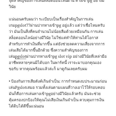
จุดสำคัญของการเล่นสล็อตออนไลน์ผ่าน ทางเข้าpg อย่างมี
วินัย
แน่นอนครับผมว่า ระเบียบเป็นเรื่องสำคัญในการเล่น
เกมpgslot77ผ่านปากทางเข้าpg อยู่แล้ว แต่ว่าเชื่อไหมครับ
ว่า มันเป็นสิ่งที่คนจำนวนไม่น้อยลืมด้วยเหมือนกัน การเล่น
สล็อตออนไลน์อย่างมีวินัย ไม่ใช่แค่ทำให้ท่านได้โอกาส
สำหรับการทำเงินที่มากขึ้น แต่ยังช่วยลดความเสี่ยงจากการ
เล่นเสียได้มากขึ้นอีกด้วย ซึ่งความสำคัญของการ
เล่น
pgslot
ผ่านปากทางเข้าpg slot vip อย่างมีวินัยที่เหล่ามือ
อาชีพหลายๆคนมิได้บอก ในพาร์ทนี้ เราจะมาบอกคุณเอง
ขอรับ หากคุณพร้อมแล้วล่ะก็ มาดูกันเลยครับผม
• ป้องกันการเสียตังค์เกินจำเป็น: การกำหนดงบประมาณก่อน
เล่นPgslotเสมอ รวมทั้งเล่นตามแผนที่วางเอาไว้ให้รอบคอบ
มันก็คือการเล่นทางเข้าpgอย่างมีวินัยแล้วครับ มันจะช่วย
คุ้มครองปกป้องให้คุณไม่เสียเงินเกินจำเป็น ควบคุมการเงิน
ได้ดิบได้ดีขึ้นแน่นอน