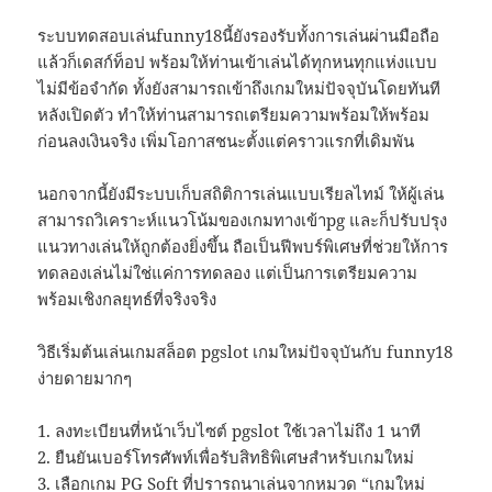
ระบบทดสอบเล่นfunny18นี้ยังรองรับทั้งการเล่นผ่านมือถือ
แล้วก็เดสก์ท็อป พร้อมให้ท่านเข้าเล่นได้ทุกหนทุกแห่งแบบ
ไม่มีข้อจำกัด ทั้งยังสามารถเข้าถึงเกมใหม่ปัจจุบันโดยทันที
หลังเปิดตัว ทำให้ท่านสามารถเตรียมความพร้อมให้พร้อม
ก่อนลงเงินจริง เพิ่มโอกาสชนะตั้งแต่คราวแรกที่เดิมพัน
นอกจากนี้ยังมีระบบเก็บสถิติการเล่นแบบเรียลไทม์ ให้ผู้เล่น
สามารถวิเคราะห์แนวโน้มของเกมทางเข้าpg และก็ปรับปรุง
แนวทางเล่นให้ถูกต้องยิ่งขึ้น ถือเป็นฟีพบร์พิเศษที่ช่วยให้การ
ทดลองเล่นไม่ใช่แค่การทดลอง แต่เป็นการเตรียมความ
พร้อมเชิงกลยุทธ์ที่จริงจริง
วิธีเริ่มต้นเล่นเกมสล็อต pgslot เกมใหม่ปัจจุบันกับ funny18
ง่ายดายมากๆ
1. ลงทะเบียนที่หน้าเว็บไซต์ pgslot ใช้เวลาไม่ถึง 1 นาที
2. ยืนยันเบอร์โทรศัพท์เพื่อรับสิทธิพิเศษสำหรับเกมใหม่
3. เลือกเกม PG Soft ที่ปรารถนาเล่นจากหมวด “เกมใหม่