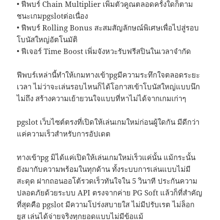
• ฟีพบร์ Chain Multiplier เพิ่มตัวคูณตลอดครั้งใดก็ตาม
ชนะเกมpgslotต่อเนื่อง
• ฟีพบร์ Rolling Bonus สะสมสัญลักษณ์พิเศษเพื่อไปสู่รอบ
โบนัสใหญ่อัตโนมัติ
• ฟีเจอร์ Time Boost เพิ่มจังหวะรับฟรีสปินในเวลาจำกัด
ฟีพบร์เหล่านี้ทำให้เกมทางเข้าpgมีความระทึกใจตลอดระยะ
เวลา ไม่ว่าจะเล่นรอบไหนก็ได้โอกาสเข้าโบนัสใหญ่แบบนึก
ไม่ถึง สร้างความเย้ายวนใจแบบที่หาไม่ได้จากเกมเก่าๆ
pgslot เว็บไซต์ตรงที่เปิดให้เล่นเกมใหม่ก่อนผู้ใดกัน มีดีกว่า
แค่ความเร็วสำหรับการอัปเดต
ทางเข้าpg มิได้แค่เปิดให้เล่นเกมใหม่เร็วแค่นั้น แม้กระนั้น
ยังมากับความพร้อมในทุกด้าน ทั้งระบบการเล่นแบบไม่มี
สะดุด ฝากถอนออโต้รวดเร็วทันใจใน 5 วินาที ประกันความ
ปลอดภัยด้วยระบบ API ตรงจากค่าย PG Soft แล้วก็ที่สำคัญ
ที่สุดคือ pgslot มีความโปร่งสบายใส ไม่มีปรับเรต ไม่ล็อก
ยูส เล่นได้จ่ายจริงทุกยอดแบบไม่มีข้อแม้