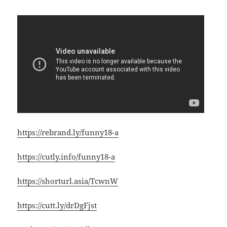
https://rebrand.ly/funny18-a
https://cutly.info/funny18-a
https://shorturl.asia/TcwnW
https://cutt.ly/drDgFjst