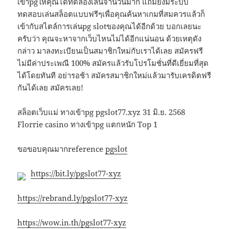
เข้าpgให้คุณได้ทดลองเล่นจำนวนมาก แถมยังมีระบบ
ทดสอบเล่นสล็อตแบบฟรีๆเพื่อคุณค้นหาเกมที่สมควรแล้วก็
เข้ากับสไตล์การเล่นpg slotของคุณได้อีกด้วย บอกเลยนะ
ครับว่า คุณจะหาจากเว็บไหนไม่ได้อีกแน่นอน ด้วยเหตุดัง
กล่าว มาลงทะเบียนเป็นสมาชิกใหม่กับเราได้เลย สมัครฟรี
ไม่มีค่าประเพณี 100% สมัครแล้วรับโปรโมชั่นที่ดีเยี่ยมที่สุด
ได้โดยทันที อย่ารอช้า สมัครสมาชิกใหม่แล้วมารับเครดิตฟรี
กันได้เลย สมัครเลย!
สล็อตเว็บแม่ ทางเข้าpg pgslot77.xyz 31 มิ.ย. 2568
Florrie casino ทางเข้าpg แตกหนัก Top 1
ขอขอบคุณมากreference
pgslot
https://bit.ly/pgslot77-xyz
https://rebrand.ly/pgslot77-xyz
https://wow.in.th/pgslot77-xyz