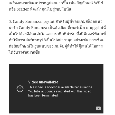
เครื่องหมายพิเศษปรากฏบ่อยมากขึ้น เช่น สัญลักษณ์ Wild
หรือ Scatter ที่จะนำคุณไปสู่รอบโบนัส
5. Candy Bonanza:
pgslot
สำหรับผู้ที่ชอบเกมสล็อตแนว
น่ารัก Candy Bonanza เป็นตัวเลือกที่เพอร์เฟ็ค เกมpgslotนี้
เต็มไปด้วยสีสันแจ่มใสและกราฟิกที่น่ารัก ซึ่งมีฟีเจอร์พิเศษที่
ทำให้การเล่นfunny18เป็นไปอย่างสนุก อย่างเช่น การเชื่อม
ต่อสัญลักษณ์ในรูปแบบของเกมจับคู่ที่ทำให้ผู้เล่นได้โอกาส
ได้รับรางวัลมากขึ้น