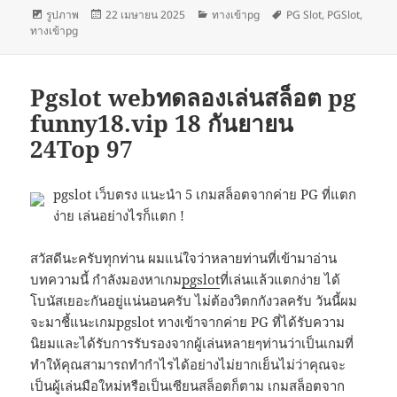
รูป
เขียน
หมวด
ป้าย
รูปภาพ
22 เมษายน 2025
ทางเข้าpg
PG Slot
,
PGSlot
,
แบบ
เมื่อ
หมู่
กำกับ
ทางเข้าpg
เรื่อง
Pgslot webทดลองเล่นสล็อต pg
funny18.vip 18 กันยายน
24Top 97
pgslot เว็บตรง แนะนำ 5 เกมสล็อตจากค่าย PG ที่แตก
ง่าย เล่นอย่างไรก็แตก !
สวัสดีนะครับทุกท่าน ผมแน่ใจว่าหลายท่านที่เข้ามาอ่าน
บทความนี้ กำลังมองหาเกม
pgslot
ที่เล่นแล้วแตกง่าย ได้
โบนัสเยอะกันอยู่แน่นอนครับ ไม่ต้องวิตกกังวลครับ วันนี้ผม
จะมาชี้แนะเกมpgslot ทางเข้าจากค่าย PG ที่ได้รับความ
นิยมและได้รับการรับรองจากผู้เล่นหลายๆท่านว่าเป็นเกมที่
ทำให้คุณสามารถทำกำไรได้อย่างไม่ยากเย็นไม่ว่าคุณจะ
เป็นผู้เล่นมือใหม่หรือเป็นเซียนสล็อตก็ตาม เกมสล็อตจาก