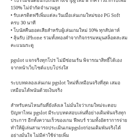
• โปรโมชั่นต้อนรับเกมทางเข้าpgใหม่ ฝากคราวแรกรับเพิ่ม
150% ไม่จำกัดจำนวนยูส
• รับเครดิตฟรีเพิ่มแต่ละวันเมื่อเล่นเกมใหม่ของ PG Soft
ครบ 30 นาที
• โบนัสคืนยอดเสียสำหรับผู้เล่นเกมใหม่ 10% ทุกสัปดาห์
• ลุ้นรับ iPhone รวมทั้งทองคำจากกิจกรรมหมุนสล็อตสะสม
คะแนนระดู
pgslot แจกจริงทุกโปร ไม่มีซ่อนเร้น พิจารณาสิทธิ์ได้เอง
จากหน้าเว็บไซต์แบบโปร่งใส
ระบบทดลองเล่นเกม pgslot ใหม่ที่เหมือนจริงที่สุด เสมอ
เหมือนได้พนันด้วยเงินจริง
สำหรับคนไหนกันที่ยังลังเล ไม่มั่นใจว่าเกมใหม่จะตอบ
ปัญหาไหม pgslot มีระบบทดสอบเล่นที่อย่างเดิมพันจริงทุก
ประการ อีกทั้งความเร็วของเกม ฟีพบร์ รวมทั้งอัตราการจ่าย
ทำให้ผู้เล่นสามารถประเมินเกมpgslotก่อนเดิมพันจริงได้
อย่างมั่นใจ ไม่มีค่าใช้จ่ายเพิ่ม