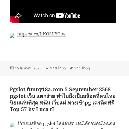
https://t.co/IfKOSUYOtw
…
เขียน
หมวด
ป้าย
15 สิงหาคม 2025
ทางเข้าpg
ทางเข้าpg
เมื่อ
หมู่
กำกับ
Pgslot funny18a.com 5 September 2568
pgslot เว็บ แตกง่าย ทำไมถึงเป็นสล็อตที่คนไทย
นิยมเล่นที่สุด พนัน เว็บแม่ ทางเข้าpg เครดิตฟรี
Top 57 by Luca
รีวิวเกมสล็อต pgslot ใหม่ล่าสุด เล่นได้ก่อนคนไหนกัน