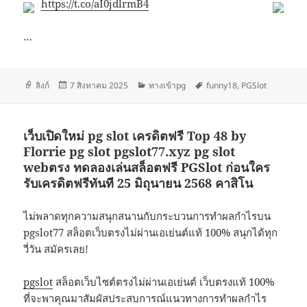
https://t.co/aI0jdlrmB4
…
รูป
เขียน
หมวด
ป้าย
ลิงก์
7 สิงหาคม 2025
ทางเข้าpg
funny18
,
PGSlot
แบบ
เมื่อ
หมู่
กำกับ
เรื่อง
เว็บเปิดใหม่ pg slot เครดิตฟรี Top 48 by
Florrie pg slot pgslot77.xyz pg slot
webตรง ทดลองเล่นสล็อตฟรี PGSlot ก่อนใคร
รับเครดิตฟรีทันที 25 มิถุนายน 2568 คาสิโน
ไม่พลาดทุกความสนุกสนานกับกระบวนการทำผลกำไรบน
pgslot77 สล็อตเว็บตรงไม่ผ่านเอเย่นต์แท้ 100% สนุกได้ทุก
วี่วัน สมัครเลย!
pgslot
สล็อตเว็บไซต์ตรงไม่ผ่านเอเย่นต์ เว็บตรงแท้ 100%
ที่จะพาคุณมาสัมผัสประสบการณ์แนวทางการทำผลกำไร