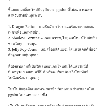
ชี้แนะเกมสล็อตใหม่ปัจจุบันจาก
pgslot
ที่ไม่สมควรพลาด
สำหรับสายปั่นทุกระดับ
1. Dragon Relics – เกมธีมมังกรโบราณพร้อมระบบสะสม
เพชรเพื่อแลกฟรีสปิน
2. Shadow Fortune – เกมแนวซามูไรยุคเอโดะ มีโบนัสลับ
ซ่อนในทุกการหมุน
3. Jelly Pop Coins – เกมสล็อตสีสันแจ่มใสแนวแคนดี้ที่แจก
ตัวคูณแบบสุ่มทุกตา
ทั้งยังสามเกมนี้เปิดให้เล่นก่อนคนไหนกันได้แล้ววันนี้ที่
funny18 ทดสอบฟรีก็ได้ หรือจะเริ่มพนันจริงโดยทันที
โบนัสพร้อมรอคุณอยู่
โปรโมชั่นสุดพิเศษเฉพาะสมาชิก funny18 สำหรับเกมใหม่
pgslot โดยเฉพาะอย่างยิ่ง