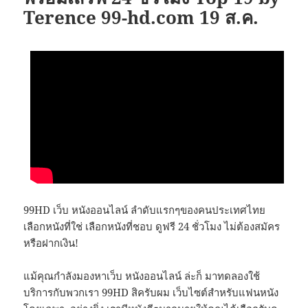
Terence 99-hd.com 19 ส.ค.
99HD เว็บ หนังออนไลน์ ลำดับแรกๆของคนประเทศไทย
เลือกหนังที่ใช่ เลือกหนังที่ชอบ ดูฟรี 24 ชั่วโมง ไม่ต้องสมัคร
หรือฝากเงิน!
แม้คุณกำลังมองหาเว็บ หนังออนไลน์ ล่ะก็ มาทดลองใช้
บริการกับพวกเรา 99HD สิครับผม เว็บไซต์สำหรับแฟนหนัง