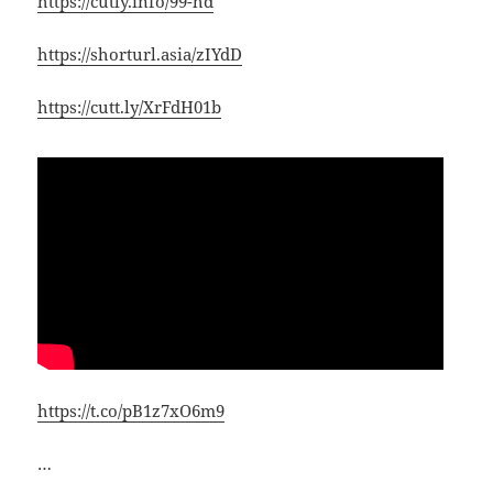
https://cutly.info/99-hd
https://shorturl.asia/zIYdD
https://cutt.ly/XrFdH01b
https://t.co/pB1z7xO6m9
…