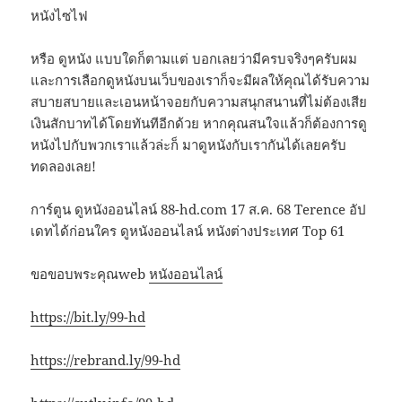
หนังไซไฟ
หรือ ดูหนัง แบบใดก็ตามแต่ บอกเลยว่ามีครบจริงๆครับผม
และการเลือกดูหนังบนเว็บของเราก็จะมีผลให้คุณได้รับความ
สบายสบายและเอนหน้าจอยกับความสนุกสนานที่ไม่ต้องเสีย
เงินสักบาทได้โดยทันทีอีกด้วย หากคุณสนใจแล้วก็ต้องการดู
หนังไปกับพวกเราแล้วล่ะก็ มาดูหนังกับเรากันได้เลยครับ
ทดลองเลย!
การ์ตูน ดูหนังออนไลน์ 88-hd.com 17 ส.ค. 68 Terence อัป
เดทได้ก่อนใคร ดูหนังออนไลน์ หนังต่างประเทศ Top 61
ขอขอบพระคุณweb
หนังออนไลน์
https://bit.ly/99-hd
https://rebrand.ly/99-hd