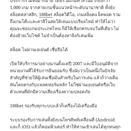
ประการรวมทั้งมากมาย โดยรวมเกมคาสิโนมากยิ่งกว่า
1,000 เกม จากค่ายเกมชั้นแนวหน้าระดับนานาชาติ ทั้งยัง
สล็อตคลาสสิก,
188bet
สล็อตวิดีโอ, เกมสล็อตแจ็คพอต รวม
ถึงเกมโต๊ะและคาสิโนสดให้เล่นแบบเรียลไทม์ ทำให้ไม่ว่า
คุณจะชอบเกมประเภทไหน ก็มีให้เลือกครบจบในที่เดียว ไม่
ต้องย้ายเว็บไซต์ ไม่จำเป็นต้องหาลิงก์เล่นเพิ่ม
สล็อต ไม่ผ่านเอเย่นต์ เชื่อถือได้
เปิดให้บริการมาอย่างนานตั้งแต่ปี 2007 และมีใบอนุมัติจาก
หน่วยงานที่ได้รับการยินยอมรับ ซึ่งนับว่าเป็นหนึ่งในปัจจัย
สำคัญที่ช่วยให้ผู้เล่นเชื่อมั่นสำหรับในการเล่น แล้วก็วางเดิม
พันโดยตรงกับแพลตฟอร์มหลัก ไม่ใช่ผ่านเอเย่นต์หรือเว็บ
ตัวแทนที่มักมีความเสี่ยงเรื่องความปลอดภัย
188bet รองรับทุกระบบแล้วก็เครื่องไม้เครื่องมือ
ระบบรองรับการเล่นทั้งยังบนโทรศัพท์เคลื่อนที่ (Android
และก็ iOS) แล้วก็คอมพิวเตอร์ ทำให้ท่านเข้าเล่นได้ทุกหนทุก