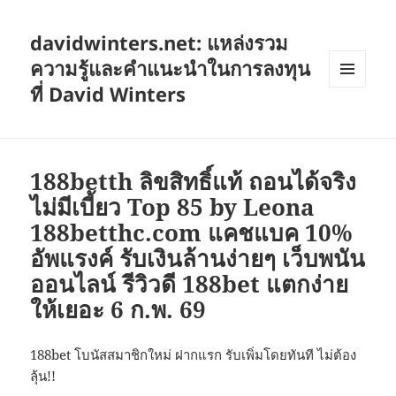
davidwinters.net: แหล่งรวม
ความรู้และคำแนะนำในการลงทุน
ที่ David Winters
เมนู
และวิด
เจ็ต
188betth ลิขสิทธิ์แท้ ถอนได้จริง
ไม่มีเบี้ยว Top 85 by Leona
188betthc.com แคชแบค 10%
อัพแรงค์ รับเงินล้านง่ายๆ เว็บพนัน
ออนไลน์ รีวิวดี 188bet แตกง่าย
ให้เยอะ 6 ก.พ. 69
188bet โบนัสสมาชิกใหม่ ฝากแรก รับเพิ่มโดยทันที ไม่ต้อง
ลุ้น!!