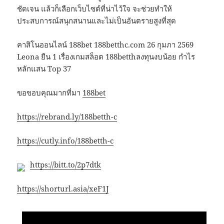
ชัดเจน แล้วก็เลือกเว็บไซต์ที่น่าไว้ใจ จะช่วยทำให้
ประสบการณ์สนุกสนานและไม่เป็นอันตรายสูงที่สุด
คาสิโนออนไลน์ 188bet 188betthc.com 26 กุมภา 2569
Leona ยืน 1 เรื่องเกมสล็อต 188betthลงทุนงบน้อย กำไร
หลักแสน Top 37
ขอขอบคุณมากที่มา
188bet
https://rebrand.ly/188betth-c
https://cutly.info/188betth-c
https://bitt.to/2p7dtk
https://shorturl.asia/xeF1J