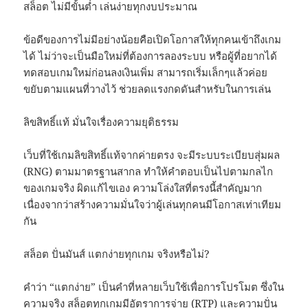
สล็อต ไม่มีขั้นต่ำ เล่นง่ายทุกงบประมาณ
ข้อดีของการไม่มีอย่างน้อยคือเปิดโอกาสให้ทุกคนเข้าถึงเกม
ได้ ไม่ว่าจะเป็นมือใหม่ที่ต้องการลองระบบ หรือผู้ที่อยากได้
ทดสอบเกมใหม่ก่อนลงเงินเพิ่ม สามารถเริ่มเล็กๆแล้วค่อย
ขยับตามแผนที่วางไว้ ช่วยลดแรงกดดันสำหรับในการเล่น
ลิขสิทธิ์แท้ มั่นใจเรื่องความยุติธรรม
เว็บที่ใช้เกมลิขสิทธิ์แท้จากค่ายตรง จะมีระบบระเบียบสุ่มผล
(RNG) ตามมาตรฐานสากล ทำให้คำตอบเป็นไปตามกลไก
ของเกมจริง ผิดแก้ไขเอง ความโล่งใสที่ตรงนี้สำคัญมาก
เนื่องจากว่าสร้างความมั่นใจว่าผู้เล่นทุกคนมีโอกาสเท่าเทียม
กัน
สล็อต ปั่นมันส์ แตกง่ายทุกเกม จริงหรือไม่?
คำว่า “แตกง่าย” เป็นคำที่หลายเว็บใช้เพื่อการโปรโมต ซึ่งใน
ความจริง สล็อตทุกเกมมีอัตราการจ่าย (RTP) และความปั่น