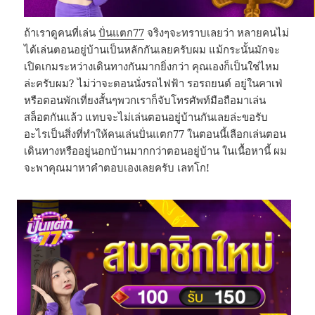
ถ้าเราดูคนที่เล่น
ปั่นแตก77
จริงๆจะทราบเลยว่า หลายคนไม่
ได้เล่นตอนอยู่บ้านเป็นหลักกันเลยครับผม แม้กระนั้นมักจะ
เปิดเกมระหว่างเดินทางกันมากยิ่งกว่า คุณเองก็เป็นใช่ไหม
ล่ะครับผม? ไม่ว่าจะตอนนั่งรถไฟฟ้า รอรถยนต์ อยู่ในคาเฟ่
หรือตอนพักเที่ยงสั้นๆพวกเราก็จับโทรศัพท์มือถือมาเล่น
สล็อตกันแล้ว แทบจะไม่เล่นตอนอยู่บ้านกันเลยล่ะขอรับ
อะไรเป็นสิ่งที่ทำให้คนเล่นปั่นแตก77 ในตอนนี้เลือกเล่นตอน
เดินทางหรืออยู่นอกบ้านมากกว่าตอนอยู่บ้าน ในเนื้อหานี้ ผม
จะพาคุณมาหาคำตอบเองเลยครับ เลทโก!