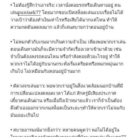
• ไม่ต้องรู้สึกว่าเอาจริง: เวลานั่งคอยรถหรือเดินทางอยู่ คน
เล่น
puntaek77
โดยมากชอบเปิดสล็อตเล่นแบบเรื่อยไม่ได้
วางเป้าว่าต้องทำเงินเท่าไรหรือเสียได้มากแค่ไหน ทำให้
ความกดดันลดลงมาก แล้วก็เล่นสบายกว่าตอนอยู่บ้าน
• ไม่หมกตัวกับเกมมากเกินความจำเป็น: เพียงพอพวกเราเล่น
ตอนเดินทางมันก็จะมีความจำกัดเรื่องเวลาเข้ามาด้วย เช่น
จำเป็นต้องลงรถตอนไหน หรือกำลังคอยคิวอะไรอยู่ ทำให้
พวกเราไม่ได้อยู่กับนานกระทั่งเริ่มเครียดหรือหมกหมุ่นมาก
เกินไป ไม่เหมือนกับตอนอยู่บ้านมาก
• ตัดวงจรเล่นยาว: พอพวกเราอยู่ในสิ่งแวดล้อมนอกบ้านที่มี
การเปลี่ยนแปลงตลอดเวลา ได้แก่ สักครู่มีเสียงประกาศ
เดี๋ยวคนเดินผ่าน หรือเมื่อถึงเป้าหมายแล้ว เราก็จำเป็นต้อง
ดึงตัวเองออกจากเกมสล็อตเป็นระยะๆทำให้พวกเราไม่จมกับ
มันเยอะเกินไป
• สบายอารมณ์มากยิ่งกว่า: หลายคนพูดว่า พอไม่ได้อยู่ใน