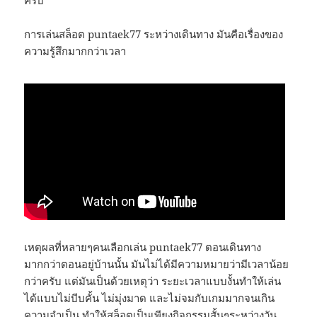
ครับ
การเล่นสล็อต puntaek77 ระหว่างเดินทาง มันคือเรื่องของ
ความรู้สึกมากกว่าเวลา
เหตุผลที่หลายๆคนเลือกเล่น puntaek77 ตอนเดินทาง
มากกว่าตอนอยู่บ้านนั้น มันไม่ได้มีความหมายว่ามีเวลาน้อย
กว่าครับ แต่มันเป็นด้วยเหตุว่า ระยะเวลาแบบงั้นทำให้เล่น
ได้แบบไม่บีบคั้น ไม่มุ่งมาด และไม่จมกับเกมมากจนเกิน
ความจำเป็น ทำให้สล็อตเป็นเพียงกิจกรรมสั้นๆระหว่างวัน