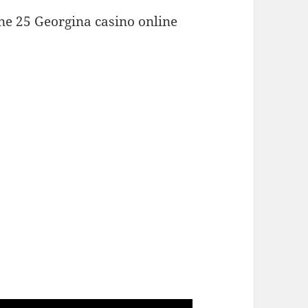
ne 25 Georgina casino online