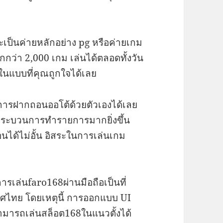
เป็นค่ายหลักอย่าง pg หรือค่ายเกม
ว่า 2,000 เกม เล่นได้ตลอดทั้งวัน
บในแบบที่คุณถูกใจได้เลย
ารฝากถอนออโต้ด้วยตัวเองได้เลย
กระบวนการทำรายการมากยิ่งขึ้น
นได้ไม่อั้น อิสระในการเล่นเกม
ารเล่นfaro168ผ่านมือถือเป็นที่
ทศไทย โดยเหตุนี้ การออกแบบ UI
ามารถเล่นสล็อต168ในแนวตั้งได้