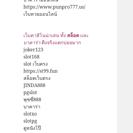
https://www.punpro777.us/
เว็บหวยออนไลน์
เว็บคาสิโนน่าเล่น ทั้ง
สล็อต
และ
บาคาร่า
ตึงจริงแตกบ่อยมาก
joker123
slot168
slot เว็บตรง
https://st99.fun
สล็อตเว็บตรง
JINDA888
pgslot
พุซซี่888
บาคาร่า
slotxo
slotpg
ดูหนังโป๊