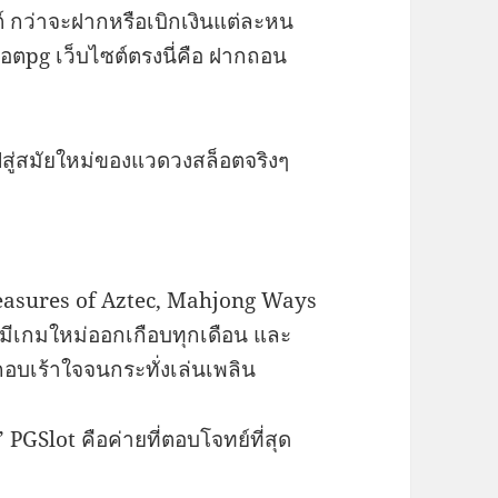
นต์ กว่าจะฝากหรือเบิกเงินแต่ละหน
อตpg เว็บไซต์ตรงนี่คือ ฝากถอน
สู่สมัยใหม่ของแวดวงสล็อตจริงๆ
Treasures of Aztec, Mahjong Ways
ot มีเกมใหม่ออกเกือบทุกเดือน และ
กอบเร้าใจจนกระทั่งเล่นเพลิน
 PGSlot คือค่ายที่ตอบโจทย์ที่สุด