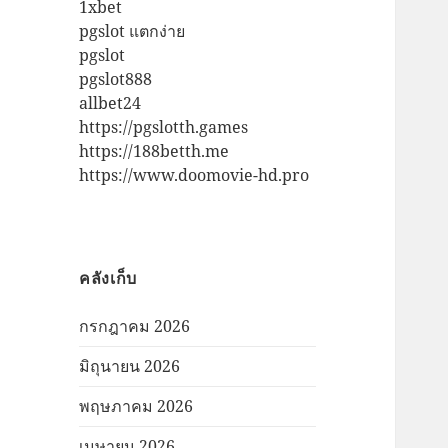
1xbet
pgslot แตกง่าย
pgslot
pgslot888
allbet24
https://pgslotth.games
https://188betth.me
https://www.doomovie-hd.pro
คลังเก็บ
กรกฎาคม 2026
มิถุนายน 2026
พฤษภาคม 2026
เมษายน 2026