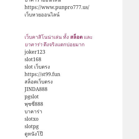
https://www.punpro777.us/
เว็บหวยออนไลน์
เว็บคาสิโนน่าเล่น ทั้ง
สล็อต
และ
บาคาร่า
ตึงจริงแตกบ่อยมาก
joker123
slot168
slot เว็บตรง
https://st99.fun
สล็อตเว็บตรง
JINDA888
pgslot
พุซซี่888
บาคาร่า
slotxo
slotpg
ดูหนังโป๊