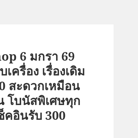
hop 6 มกรา 69
เครื่อง เรื่องเดิม
00 สะดวกเหมือน
น โบนัสพิเศษทุก
ช็คอินรับ 300