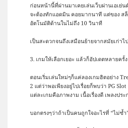
ก่อนหน้านี้ที่ผ่านมาเคยเล่นเว็บผ่านเอเย่
จะต้องทักแอดมิน คอยมากนาที แต่ของ สล็
อัตโนมัติด้านในไม่ถึง 10 วินาที
เป็นสะดวกจนถึงเสมือนย้ายจากสมัยเก่าไป
3. เกมให้เลือกเยอะ แล้วก็อัปเดตหลายครั้ง
ตอนเริ่มเล่นใหม่ๆก็แค่ลองเกมฮิตอย่าง 
2 แต่ว่าพอเพียงอยู่ไปเรื่อยก็พบว่า PG Sl
แต่ละเกมคือภาพงาม เนื้อเรื่องดี เพลงประ
บอกตรงๆว่าถ้าเป็นคนถูกใจอะไรที่ “ไม่ซ้ำ”