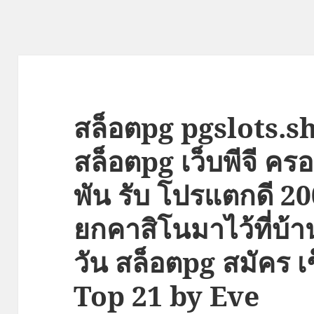
สล็อตpg pgslots.s
สล็อตpg เว็บพีจี ครอบ
พัน รับ โปรแตกดี 2
ยกคาสิโนมาไว้ที่บ้า
วัน สล็อตpg สมัคร เ
Top 21 by Eve