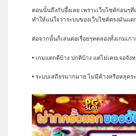
ตอนนั้นถึงกับอึ้งเลย เพราะเว็บไซต์ก่อนๆที่
ทำให้แน่ใจว่าระบบของเว็บไซต์ตรงมันแตก
ต่อจากนั้นก็เล่นต่อเรื่อยๆทดลองทั้งเกมเก่
• เกมแตกดีบ้าง ปกติบ้าง แต่ไม่เคยเจอจัง
• ระบบเสถียรมากมาย ไม่มีค้างหรือหลุดระ