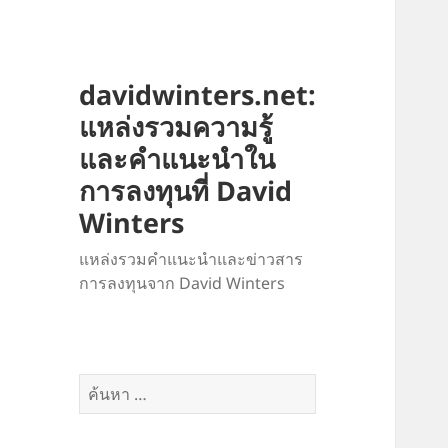
davidwinters.net:
แหล่งรวมความรู้
และคำแนะนำใน
การลงทุนที่ David
Winters
แหล่งรวมคำแนะนำและข่าวสาร
การลงทุนจาก David Winters
ค้นหา
สำหรับ: