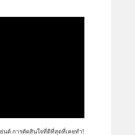
นต์ การตัดสินใจที่ดีที่สุดที่เคยทำ!