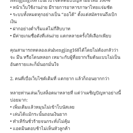
• หน้าเว็บใช้งานง่าย มีรายการอาหารภาษาไทยแจ่มชัด
• ระบบทั้งหมดทุกอย่างเป็น “ออโต้” ตั้งแต่สมัครจนถึงเบิก
เงิน
• ฝากอย่างต่ำเริ่มแค่ไม่กี่สิบบาท
• มีค่ายเกมชื่อดังที่เล่นง่าย แตกหลายครั้งให้เลือกเพียบ
คุณสามารถทดลองเล่นhengjing168ได้โดยไม่ต้องกลัวว่า
จะ มึน หรือโดนหลอก เหมาะกับผู้ที่อยากเริ่มต้นแบบไม่เป็น
อันตรายและก็มั่นอกมั่นใจ
2. คนที่เบื่อเว็บไซต์เดิมที่ แตกยาก แล้วก็ถอนยากกว่า
หลายท่านเล่นเว็บสล็อตมาหลายที่ แต่ว่าเผชิญปัญหาอย่างนี้
บ่อยมาก:
• เพิ่มเติมแล้วหมุนไม่เข้าโบนัสเลย
• เล่นได้แม้กระนั้นถอนเงินยาก
• ทำเทิร์นชั่วร้ายจนกระทั่งไม่คุ้ม
• แอดมินตอบช้าไม่เห็นหัวลูกค้า