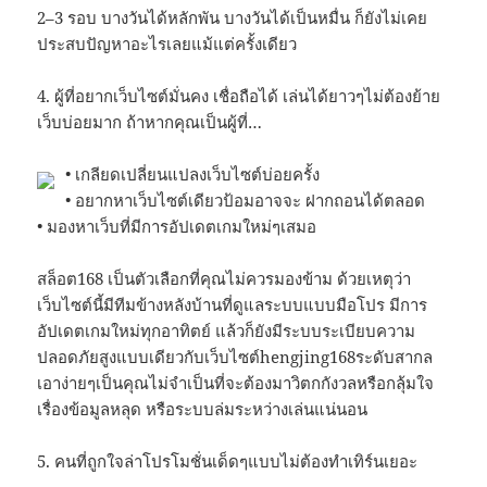
2–3 รอบ บางวันได้หลักพัน บางวันได้เป็นหมื่น ก็ยังไม่เคย
ประสบปัญหาอะไรเลยแม้แต่ครั้งเดียว
4. ผู้ที่อยากเว็บไซต์มั่นคง เชื่อถือได้ เล่นได้ยาวๆไม่ต้องย้าย
เว็บบ่อยมาก ถ้าหากคุณเป็นผู้ที่…
• เกลียดเปลี่ยนแปลงเว็บไซต์บ่อยครั้ง
• อยากหาเว็บไซต์เดียวป้อมอาจจะ ฝากถอนได้ตลอด
• มองหาเว็บที่มีการอัปเดตเกมใหม่ๆเสมอ
สล็อต168 เป็นตัวเลือกที่คุณไม่ควรมองข้าม ด้วยเหตุว่า
เว็บไซต์นี้มีทีมข้างหลังบ้านที่ดูแลระบบแบบมือโปร มีการ
อัปเดตเกมใหม่ทุกอาทิตย์ แล้วก็ยังมีระบบระเบียบความ
ปลอดภัยสูงแบบเดียวกับเว็บไซต์hengjing168ระดับสากล
เอาง่ายๆเป็นคุณไม่จำเป็นที่จะต้องมาวิตกกังวลหรือกลุ้มใจ
เรื่องข้อมูลหลุด หรือระบบล่มระหว่างเล่นแน่นอน
5. คนที่ถูกใจล่าโปรโมชั่นเด็ดๆแบบไม่ต้องทำเทิร์นเยอะ