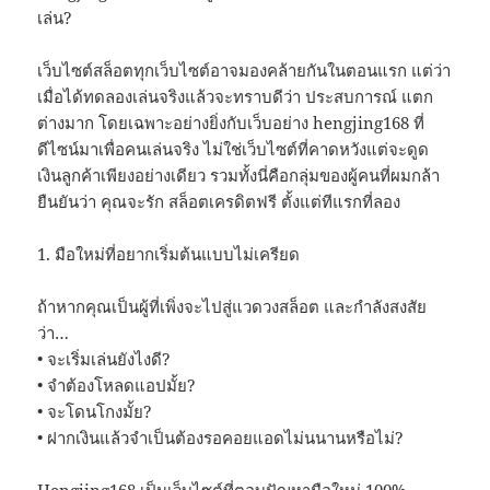
เล่น?
เว็บไซต์สล็อตทุกเว็บไซต์อาจมองคล้ายกันในตอนแรก แต่ว่า
เมื่อได้ทดลองเล่นจริงแล้วจะทราบดีว่า ประสบการณ์ แตก
ต่างมาก โดยเฉพาะอย่างยิ่งกับเว็บอย่าง hengjing168 ที่
ดีไซน์มาเพื่อคนเล่นจริง ไม่ใช่เว็บไซต์ที่คาดหวังแต่จะดูด
เงินลูกค้าเพียงอย่างเดียว รวมทั้งนี่คือกลุ่มของผู้คนที่ผมกล้า
ยืนยันว่า คุณจะรัก สล็อตเครดิตฟรี ตั้งแต่ทีแรกที่ลอง
1. มือใหม่ที่อยากเริ่มต้นแบบไม่เครียด
ถ้าหากคุณเป็นผู้ที่เพิ่งจะไปสู่แวดวงสล็อต และกำลังสงสัย
ว่า…
• จะเริ่มเล่นยังไงดี?
• จำต้องโหลดแอปมั้ย?
• จะโดนโกงมั้ย?
• ฝากเงินแล้วจำเป็นต้องรอคอยแอดไม่นนานหรือไม่?
Hengjing168 เป็นเว็บไซต์ที่ตอบปัญหามือใหม่ 100%