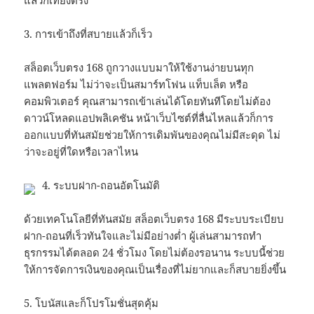
3. การเข้าถึงที่สบายแล้วก็เร็ว
สล็อตเว็บตรง 168 ถูกวางแบบมาให้ใช้งานง่ายบนทุก
แพลตฟอร์ม ไม่ว่าจะเป็นสมาร์ทโฟน แท็บเล็ต หรือ
คอมพิวเตอร์ คุณสามารถเข้าเล่นได้โดยทันทีโดยไม่ต้อง
ดาวน์โหลดแอปพลิเคชัน หน้าเว็บไซต์ที่ลื่นไหลแล้วก็การ
ออกแบบที่ทันสมัยช่วยให้การเดิมพันของคุณไม่มีสะดุด ไม่
ว่าจะอยู่ที่ใดหรือเวลาไหน
4. ระบบฝาก-ถอนอัตโนมัติ
ด้วยเทคโนโลยีที่ทันสมัย สล็อตเว็บตรง 168 มีระบบระเบียบ
ฝาก-ถอนที่เร็วทันใจและไม่มีอย่างต่ำ ผู้เล่นสามารถทำ
ธุรกรรมได้ตลอด 24 ชั่วโมง โดยไม่ต้องรอนาน ระบบนี้ช่วย
ให้การจัดการเงินของคุณเป็นเรื่องที่ไม่ยากและก็สบายยิ่งขึ้น
5. โบนัสและก็โปรโมชั่นสุดคุ้ม