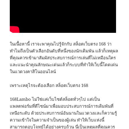
ในเนื้อหานี้ เราจะพาคุณไปรู้จักกับ สล็อตเว็บตรง 168 ว่า
ทำไมถึงเป็นตัวเลือกอันดับที่หนึ่งของนักเดิมพัน แล้วก็เหตุผล
ที่คุณควรเข้ามาสัมผัสประสบการณ์การเล่นที่ไม่เหมือนใคร
และแนะนำคุณลักษณะเด่นแล้วก็ระบบที่ทำให้เว็บนี้โดดเด่น
ในแวดวงคาสิโนออนไลน์
เพราะเหตุไรจะต้องเลือก สล็อตเว็บตรง 168
168Lambo ไม่ใช่แค่เว็บไซต์สล็อตทั่วๆไป แต่เป็น
แพลตฟอร์มที่ดีไซน์มาเพื่อมอบประสบการณ์การเดิมพันที่
เหนือระดับ ด้วยประสบการณ์อันนานในแวดวงและก็ความรู้
ความเข้าใจในความจำเป็นของผู้เล่น ทำให้เว็บแห่งนี้
สามารถตอบโจทย์ได้อย่างครบถ้วน นี่เป็นเหตุผลที่คุณควร