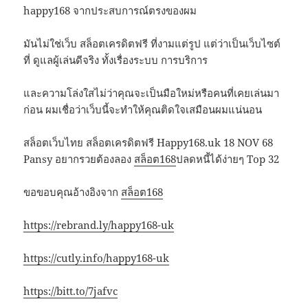
happy168 จากประสบการณ์ตรงของผม
มันไม่ใช่เว็บ สล็อตเครดิตฟรี ที่งามแต่รูป แต่ว่าเป็นเว็บไซต์
ที่ ดูแลผู้เล่นดีจริง ทั้งเรื่องระบบ การบริการ
และความโล่งใสไม่ว่าคุณจะเป็นมือใหม่หรือคนที่เคยเล่นมา
ก่อน ผมเชื่อว่าเว็บนี้จะทำให้คุณติดใจเสมือนผมแน่นอน
สล็อตเว็บไทย สล็อตเครดิตฟรี Happy168.uk 18 NOV 68
Pansy อยากรวยต้องลอง
สล็อต168
ปลดหนี้ได้ง่ายๆ Top 32
ขอขอบคุณอ้างอิงจาก
สล็อต168
https://rebrand.ly/happy168-uk
https://cutly.info/happy168-uk
https://bitt.to/7jafvc