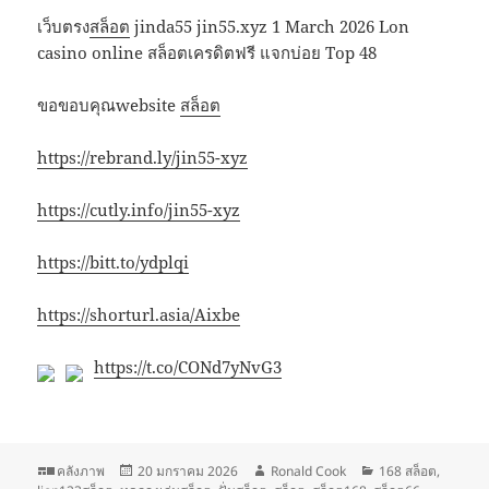
เว็บตรง
สล็อต
jinda55 jin55.xyz 1 March 2026 Lon
casino online สล็อตเครดิตฟรี แจกบ่อย Top 48
ขอขอบคุณwebsite
สล็อต
https://rebrand.ly/jin55-xyz
https://cutly.info/jin55-xyz
https://bitt.to/ydplqi
https://shorturl.asia/Aixbe
https://t.co/CONd7yNvG3
รูป
เขียน
ผู้
หมวด
คลังภาพ
20 มกราคม 2026
Ronald Cook
168 สล็อต
,