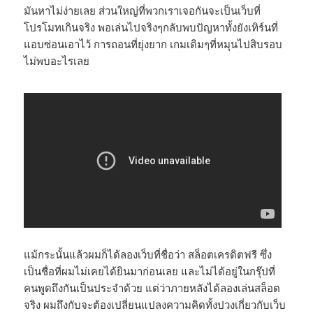
มันหาไม่ง่ายเลย ส่วนใหญ่ที่พวกเราเจอกันจะเป็นเว็บที่
โปรโมทเกินจริง พอเล่นไปจริงๆกลับพบปัญหาทั้งยังเทิร์นที่
แอบซ่อนเอาไว้ การถอนที่ยุ่งยาก เกมเดิมๆที่หมุนไปสิบรอบ
ไม่พบอะไรเลย
แม้กระนั้นแล้วผมก็ได้ลองเว็บที่ชื่อว่า สล็อตเครดิตฟรี ซึ่ง
เป็นชื่อที่ผมไม่เคยได้ยินมาก่อนเลย และไม่ได้อยู่ในกรุ๊ปที่
คนพูดถึงกันเป็นประจำด้วย แต่ว่าภายหลังได้ลองเล่นสล็อต
จริง ผมถึงกับจะต้องเปลี่ยนแปลงความคิดทั้งปวงเกี่ยวกับเว็บ