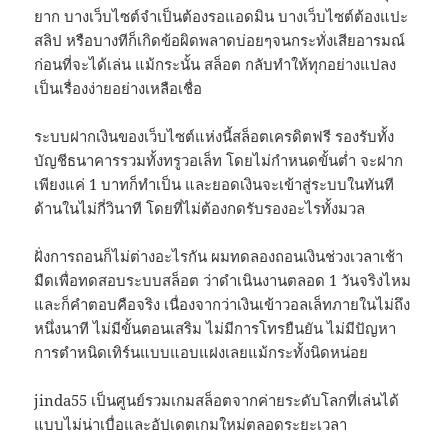
ยาก บางเว็บไซต์จำเป็นต้องรอแอดมิน บางเว็บไซต์ต้องแปะ
สลิป หรือบางทีก็เกิดข้อผิดพลาดบ่อยๆจนกระทั่งเสียอารมณ์
ก่อนที่จะได้เล่น แม้กระนั้น สล็อต กลับทำให้ทุกอย่างแปลง
เป็นเรื่องง่ายอย่างเหลือเชื่อ
ระบบฝากเงินของเว็บไซต์แห่งนี้สล็อตเครดิตฟรี รองรับทั้ง
บัญชีธนาคารรวมทั้งทรูวอเล็ท โดยไม่กำหนดขั้นต่ำ จะฝาก
เพียงแค่ 1 บาทก็ทำเป็น และยอดเงินจะเข้าสู่ระบบในทันที
ด้านในไม่กี่วินาที โดยที่ไม่ต้องกดรับรองอะไรทั้งมวล
ฝั่งการถอนก็ไม่ต่างอะไรกัน ผมทดลองถอนเงินช่วงเวลาเช้า
มืดเพื่อทดสอบระบบสล็อต ว่าดำเนินงานตลอด 1 วันจริงไหม
และก็คำตอบคือจริง เนื่องจากว่าเงินเข้าวอลเล็ทภายในไม่ถึง
หนึ่งนาที ไม่มีขั้นตอนเสริม ไม่มีการโทรยืนยัน ไม่มีปัญหา
การตำหนิดเทิร์นแบบแอบแฝงเลยแม้กระทั้งนิดหน่อย
jinda55 เป็นศูนย์รวมเกมสล็อตจากค่ายระดับโลกที่เล่นได้
แบบไม่น่าเบื่อและอัปเดตเกมใหม่ตลอดระยะเวลา