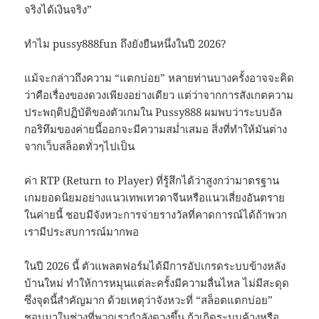
จริงได้เงินจริง”
ทำไม pussy888fun ถึงยังยืนหนึ่งในปี 2026?
แม้จะกล่าวถึงความ “แตกบ่อย” หลายท่านบางครั้งอาจจะคิด
ว่าคือเรื่องของดวงเพียงอย่างเดียว แต่ว่าจากการสังเกตความ
ประพฤติปฏิบัติของตัวเกมใน Pussy888 ผมพบว่าระบบอัล
กอริทึมของค่ายนี้ออกจะมีความสม่ำเสมอ สิ่งที่ทำให้มันต่าง
จากเว็บสล็อตทั่วๆไปเป็น
ค่า RTP (Return to Player) ที่รู้สึกได้ว่าสูงกว่ามาตรฐาน
เกมยอดนิยมอย่างแนวเทพเทวดาจีนหรือแนวเสี่ยงอันตราย
ในค่ายนี้ ชอบมีจังหวะการจ่ายรางวัลที่คาดการณ์ได้ถ้าพวก
เรามีประสบการณ์มากพอ
ในปี 2026 นี้ ตัวแพลตฟอร์มได้มีการอัปเกรดระบบข้างหลัง
บ้านใหม่ ทำให้การหมุนแต่ละครั้งมีความลื่นไหล ไม่มีสะดุด
ซึ่งจุดนี้สำคัญมาก ด้วยเหตุว่าจังหวะที่ “สล็อตแตกบ่อย”
ชอบมาในช่วงที่พวกเรากำลังดวงขึ้น ถ้าเกิดระบบค้างหรือ