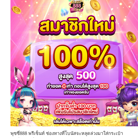
พุซซี่888 พรีเซ็นท์ ช่องทางที่โบนัสจะหลุดล่วงมาใส่กระเป๋า