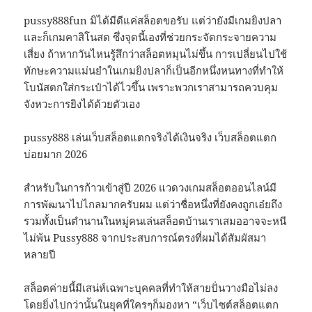
pussy888fun มิได้มีดีแค่สล็อตขอรับ แต่ว่ายังมีเกมยิงปลา
และก็เกมคาสิโนสด ซึ่งจุดนี้เองที่ช่วยกระจัดกระจายความ
เสี่ยง ถ้าหากวันไหนรู้สึกว่าสล็อตหมุนไม่ขึ้น การเปลี่ยนไปใช้
ทักษะความแม่นยำในเกมยิงปลาก็เป็นอีกหนึ่งหนทางที่ทำให้
โบนัสตกใส่กระเป๋าได้ไวขึ้น เพราะพวกเราสามารถควบคุม
จังหวะการยิงได้ด้วยตัวเอง
pussy888 เล่นเว็บสล็อตแตกจริงได้เงินจริง เว็บสล็อตแตก
บ่อยมาก 2026
สำหรับในการก้าวเข้าสู่ปี 2026 แวดวงเกมสล็อตออนไลน์มี
การพัฒนาไปไกลมากครับผม แต่ว่าชื่อหนึ่งที่ยังคงถูกเอ๋ยถึง
รวมทั้งเป็นตำนานในหมู่คนเล่นสล็อตบ้านเราเสมออาจจะหนี
ไม่พ้น Pussy888 จากประสบการณ์ตรงที่ผมได้สัมผัสมา
หลายปี
สล็อตค่ายนี้มีเสน่ห์เฉพาะบุคคลที่ทำให้สายปั่นวางมือไม่ลง
โดยยิ่งไปกว่านั้นในยุคที่ใครๆก็มองหา “เว็บไซต์สล็อตแตก