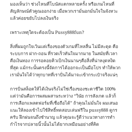
มองเห็นว่า ช่วงไหนที่โบนัสแตกหลายครั้ง หรือเกมไหนที่
สัญลักษณ์ตัวคูณออกง่าย เมื่อพวกเรามั่นอกมั่นใจในจังหวะ
แล้วค่อยขยับไปลงเงินจริง
เพราะเหตุใดจะต้องเป็น Pussy888fun?
สิ่งที่ผมถูกใจเว้นแต่เรื่องของตัวเกมที่ไหลลื่น ไม่มีสะดุด คือ
ระบบการ ฝาก-ถอน ที่รวดเร็วทันใจมากมาย ในสมัยที่เวลา
คือเงินทอง การรอคอยคิวเบิกเงินนานๆคือสิ่งที่น่าหงุดหงิด
ที่สุด แม้กระนั้นตรงนี้จัดการได้ออกจะเป็นมือโปร ทำให้พวก
เรามั่นใจได้ว่าทุกบาทที่เราปั่นได้มาจะเข้ากระเป๋าจริงแน่ๆ
การปั่นสล็อตให้ได้เงินจริงไม่ใช่เรื่องของชะตาชีวิต 100%
แต่ว่ามันคือการผสมผสานระหว่าง “วินัย การสังเกต แล้วก็
การเลือกแพลตฟอร์มที่เชื่อถือได้” ถ้าคุณไม่มั่นใจ ผมเสนอ
แนะให้ลองเข้าไปใช้สิทธิ์ทดสอบเล่นฟรีใน pussy888 ดูกร
ครับ ฝึกฝนจนถึงชำนาญ แล้วคุณจะรู้ดีว่าแนวทางการทำ
กำไรจากปลายนิ้วนั้นไม่ได้ยากเหมือนอย่างที่คิด