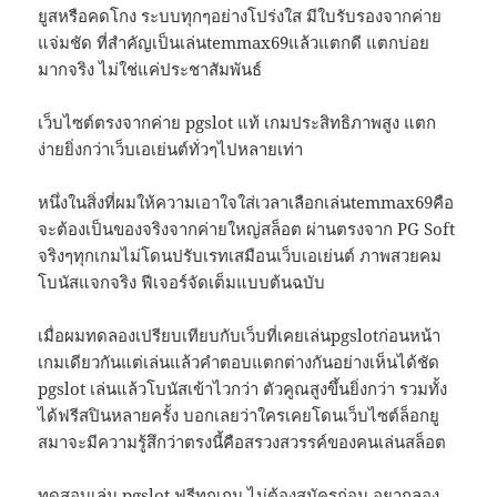
ยูสหรือคดโกง ระบบทุกๆอย่างโปร่งใส มีใบรับรองจากค่าย
แจ่มชัด ที่สำคัญเป็นเล่นtemmax69แล้วแตกดี แตกบ่อย
มากจริง ไม่ใช่แค่ประชาสัมพันธ์
เว็บไซต์ตรงจากค่าย pgslot แท้ เกมประสิทธิภาพสูง แตก
ง่ายยิ่งกว่าเว็บเอเย่นต์ทั่วๆไปหลายเท่า
หนึ่งในสิ่งที่ผมให้ความเอาใจใส่เวลาเลือกเล่นtemmax69คือ
จะต้องเป็นของจริงจากค่ายใหญ่สล็อต ผ่านตรงจาก PG Soft
จริงๆทุกเกมไม่โดนปรับเรทเสมือนเว็บเอเย่นต์ ภาพสวยคม
โบนัสแจกจริง ฟีเจอร์จัดเต็มแบบต้นฉบับ
เมื่อผมทดลองเปรียบเทียบกับเว็บที่เคยเล่นpgslotก่อนหน้า
เกมเดียวกันแต่เล่นแล้วคำตอบแตกต่างกันอย่างเห็นได้ชัด
pgslot เล่นแล้วโบนัสเข้าไวกว่า ตัวคูณสูงขึ้นยิ่งกว่า รวมทั้ง
ได้ฟรีสปินหลายครั้ง บอกเลยว่าใครเคยโดนเว็บไซต์ล็อกยู
สมาจะมีความรู้สึกว่าตรงนี้คือสรวงสวรรค์ของคนเล่นสล็อต
ทดสอบเล่น pgslot ฟรีทุกเกม ไม่ต้องสมัครก่อน อยากลอง