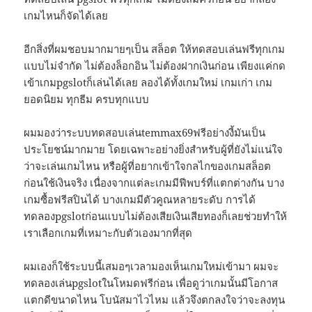
เกมไหนก็จัดได้เลย
อีกสิ่งที่ผมชอบมากมายๆเป็น สล็อต ให้ทดสอบเล่นฟรีทุกเกม
แบบไม่จำกัด ไม่ต้องล็อกอิน ไม่ต้องฝากเงินก่อน เพียงแค่กด
เข้าเกมpgslotก็เล่นได้เลย ลองได้ทั้งเกมใหม่ เกมเก่า เกม
ยอดนิยม ทุกธีม ครบทุกแบบ
ผมมองว่าระบบทดสอบเล่นtemmax69ฟรีอย่างงี้มันเป็น
ประโยชน์มากมาย โดยเฉพาะอย่างยิ่งสำหรับผู้ที่ยังไม่แน่ใจ
ว่าจะเล่นเกมไหน หรือผู้ที่อยากเข้าใจกลไกของเกมสล็อต
ก่อนใช้เงินจริง เนื่องจากแต่ละเกมมีฟีพบร์ที่แตกต่างกัน บาง
เกมซื้อฟรีสปินได้ บางเกมมีตัวคูณหลายระดับ การได้
ทดลองpgslotก่อนแบบไม่ต้องเสียเงินเสียทองก็เลยช่วยทำให้
เราเลือกเกมที่เหมาะกับตัวเองมากที่สุด
ผมเองก็ใช้ระบบนี้เสมอๆเวลามองเห็นเกมใหม่เข้ามา ผมจะ
ทดลองเล่นpgslotในโหมดฟรีก่อน เพื่อดูว่าเกมนั้นมีโอกาส
แตกดีขนาดไหน โบนัสมาไวไหม แล้วจึงตกลงใจว่าจะลงทุน