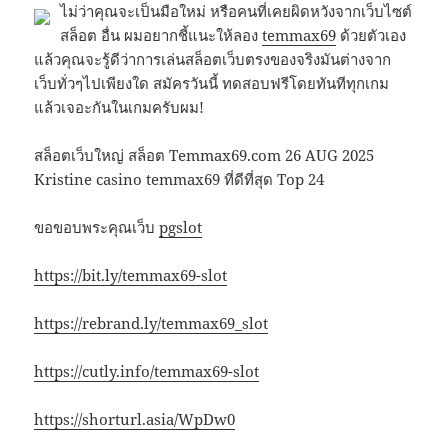
ไม่ว่าคุณจะเป็นมือใหม่ หรือคนที่เคยผิดหวังจากเว็บไซต์
สล็อต อื่น ผมอยากชี้แนะให้ลอง
temmax69
ด้วยตัวเอง
แล้วคุณจะรู้ดีว่าการเล่นสล็อตเว็บตรงของจริงมันต่างจาก
เว็บทั่วๆไปเพียงใด สมัครวันนี้ ทดสอบฟรีโดยทันทีทุกเกม
แล้วเจอะกันในเกมครับผม!
สล็อตเว็บใหญ่ สล็อต Temmax69.com 26 AUG 2025
Kristine casino temmax69 ที่ดีที่สุด Top 24
ขอขอบพระคุณเว็บ
pgslot
https://bit.ly/temmax69-slot
https://rebrand.ly/temmax69_slot
https://cutly.info/temmax69-slot
https://shorturl.asia/WpDw0