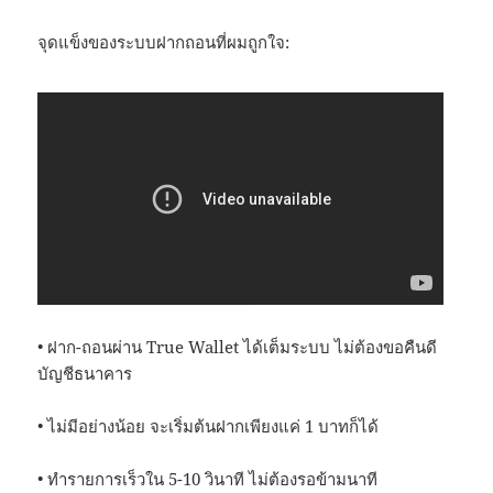
จุดแข็งของระบบฝากถอนที่ผมถูกใจ:
• ฝาก-ถอนผ่าน True Wallet ได้เต็มระบบ ไม่ต้องขอคืนดี
บัญชีธนาคาร
• ไม่มีอย่างน้อย จะเริ่มต้นฝากเพียงแค่ 1 บาทก็ได้
• ทำรายการเร็วใน 5-10 วินาที ไม่ต้องรอข้ามนาที