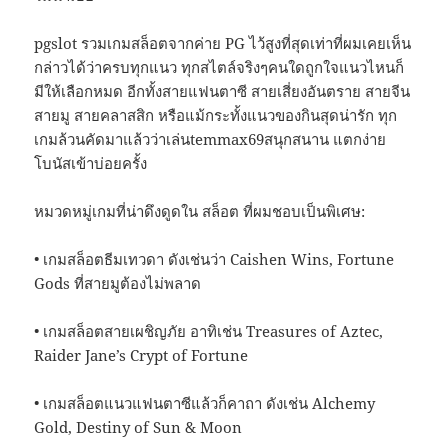
pgslot รวมเกมสล็อตจากค่าย PG ไว้สูงที่สุดเท่าที่ผมเคยเห็น
กล่าวได้ว่าครบทุกแนว ทุกสไตล์จริงๆคนใดถูกใจแนวไหนก็
มีให้เลือกหมด อีกทั้งสายแฟนตาซี สายเสี่ยงอันตราย สายจีน
สายมู สายคลาสสิก หรือแม้กระทั้งแนวของกินสุดน่ารัก ทุก
เกมล้วนคัดมาแล้วว่าเล่นtemmax69สนุกสนาน แตกง่าย
โบนัสเข้าบ่อยครั้ง
หมวดหมู่เกมที่น่าดึงดูดใน สล็อต ที่ผมชอบเป็นพิเศษ:
• เกมสล็อตธีมเทวดา ดังเช่นว่า Caishen Wins, Fortune
Gods ที่สายมูต้องไม่พลาด
• เกมสล็อตสายเผชิญภัย อาทิเช่น Treasures of Aztec,
Raider Jane’s Crypt of Fortune
• เกมสล็อตแนวแฟนตาซีแล้วก็คาถา ดังเช่น Alchemy
Gold, Destiny of Sun & Moon