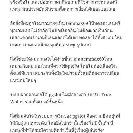
จริงหรือไม่ และบ่อยมากผมก็พบเกมที่ใช่จากการทดลองนี่
แหละ มันประหยัดเงินรวมทั้งลดการเสี่ยงได้เยอะแยะเลย
อีกสิ่งที่ผมถูกใจมากมายๆเป็น temmax69 ให้ทดลองเล่นฟรี
ทุกเกมแบบไม่จำกัด ไม่ต้องล็อกอิน ไม่ต้องฝากเงินก่อน
เพียงแค่กดเข้าเกมก็เล่นสล็อตได้เลย ทดลองได้ทั้งยังเกมใหม่
เกมเก่า เกมยอดนิยม ทุกธีม ครบทุกรูปแบบ
สิ่งนี้ช่วยให้ผมตกลงใจได้ง่ายขึ้นว่าเกมtemmax69ไหน
เหมาะกับผม เกมไหนที่ควรใช้ทุนจริง โดยไม่ต้องเสี่ยงเงิน
ตั้งแต่ทีแรก เหมาะกับทั้งมือใหม่รวมทั้งคนที่ต้องการเปลี่ยน
แนวเกมใหม่ๆ
ระบบฝากถอนออโต้ pgslot ไม่มีอย่างต่ำ รองรับ True
Wallet รวมทั้งแบงค์ชั้นหนึ่ง
สิ่งที่ผมจับใจในระบบการเงินของ pgslot คือความยืดหยุ่นที่
ให้กับผู้เล่นทุกระดับ โดยยิ่งไปกว่านั้นเรื่อง ไม่มีขั้นต่ำ นี่
แหละที่ทำให้ผมมีความคิดว่าเว็บนี้รู้เรื่องผู้เล่นจริงๆ