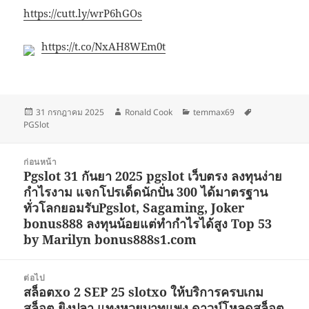
https://cutt.ly/wrP6hGOs
https://t.co/NxAH8WEm0t
เขียน
ผู้
หมวด
ป้าย
31 กรกฎาคม 2025
Ronald Cook
temmax69
เมื่อ
เขียน
หมู่
กำกับ
PGSlot
แนะแนว
ก่อนหน้า
เรื่อง
Pgslot 31 กันยา 2025 pgslot เว็บตรง ลงทุนง่าย
เรื่อง
กำไรงาม แจกโปรเด็ดนักปั่น 300 ได้มาตรฐาน
ก่อน
ทั่วโลกยอมรับPgslot, Sagaming, Joker
หน้า:
bonus888 ลงทุนน้อยแต่ทำกำไรได้สูง Top 53
by Marilyn bonus888s1.com
ต่อไป
สล็อตxo 2 SEP 25 slotxo ให้บริการครบเกม
เรื่อง
สล็อต ยิงปลา แทงหวยบาทแพง ดาวน์โหลดสล็อต
ต่อ