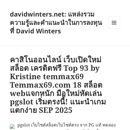
davidwinters.net: แหล่งรวม
ความรู้และคำแนะนำในการลงทุน
ที่ David Winters
เมนู
และวิด
เจ็ต
คาสิโนออนไลน์ เว็บเปิดใหม่
สล็อต เครดิตฟรี Top 93 by
Kristine temmax69
Temmax69.com 18 สล็อต
webแจกหนัก มือใหม่หัดเล่น
pgslot เริ่มตรงนี้! แนะนำเกม
แตกง่าย SEP 2025
pgslot เว็บไซต์สล็อตเว็บไซต์ตรง จาก PG แท้ ทดลอง